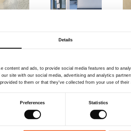
Details
 pereti
acoperitori pereti
acop
URAL ULTRA
Gerflor MURAL CLUB
Ger
m)
(2m)
(2m
e content and ads, to provide social media features and to analy
i
202.19
Lei
88.76
Lei
111.8
Lei
115
 our site with our social media, advertising and analytics partn
 provided to them or that they’ve collected from your use of their
1
Preferences
Statistics