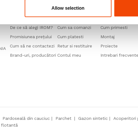
Allow selection
IROM
Comanda & Plata
Livrare & Mont
De ce să alegi IROM?
Cum sa comanzi
Cum primesti
Promisiunea prețului
Cum platesti
Montaj
Cum să ne contactezi
Retur si restituire
Proiecte
ANIA
Brand-uri, producători
Contul meu
Intrebari frecvent
Pardoseală din cauciuc
Parchet
Gazon sintetic
Acoperitori 
 flotantă