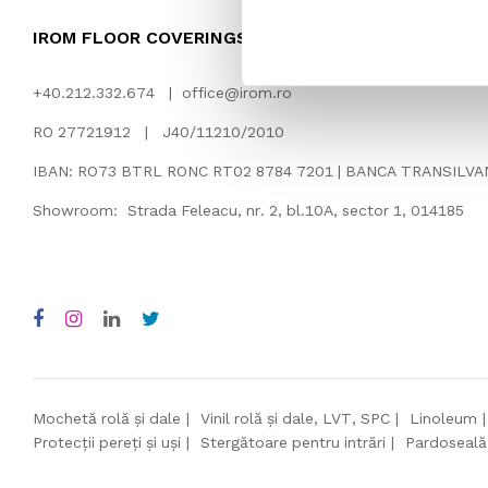
IROM FLOOR COVERINGS
+40.212.332.674 |
office@irom.ro
RO 27721912 | J40/11210/2010
IBAN: RO73 BTRL RONC RT02 8784 7201 | BANCA TRANSILV
Showroom: Strada Feleacu, nr. 2, bl.10A, sector 1, 014185
Mochetă rolă și dale
Vinil rolă și dale, LVT, SPC
Linoleum
Protecții pereți și uși
Stergătoare pentru intrări
Pardoseală