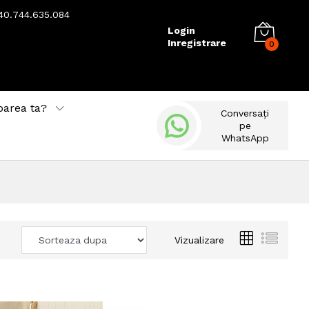
40.744.635.084
Login
Inregistrare
0
barea ta?
Conversați
pe
WhatsApp
Vizualizare