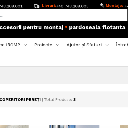
Livrari:
Montaje:
748.208.001
+40.748.208.003
+
•
accesorii pentru montaj
pardoseala flotanta
ce IROM?
Proiecte
Ajutor și Sfaturi
Între
COPERITORI PEREȚI
| Total Produse:
3