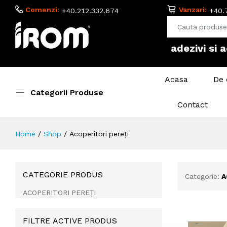
Comenzi:
Vanzari:
+40.212.332.674
+40.
adezivi si 
Acasa
De 
Categorii Produse
Contact
Home
Shop
Acoperitori pereți
CATEGORIE PRODUS
Categorie:
A
ACOPERITORI PEREȚI
FILTRE ACTIVE PRODUS