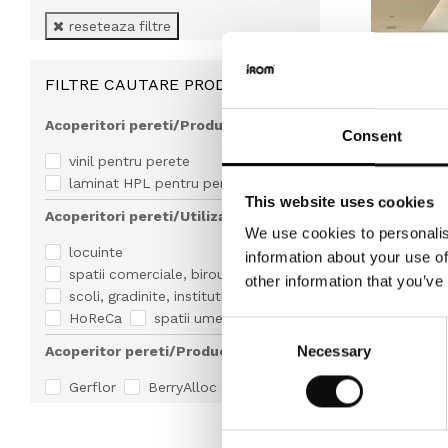
reseteaza filtre
FILTRE CAUTARE PRODUS
Acoperitori pereti/Produs
Consent
vinil pentru perete
laminat HPL pentru perete
acoperitori
Gerflor M
This website uses cookies
DESIGN (2
Acoperitori pereti/Utilizare
We use cookies to personalis
154.79
Le
locuinte
information about your use of
spatii comerciale, birouri
other information that you’ve
scoli, gradinite, institutii publice
HoReCa
spatii umede
Consent
Necessary
Acoperitor pereti/Producator
Selection
Gerflor
BerryAlloc