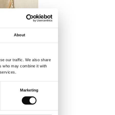
About
eritori pereti
flor MURAL CALYPSO
)
se our traffic. We also share
.48
Lei
148.33
Lei
ers who may combine it with
 services.
Marketing