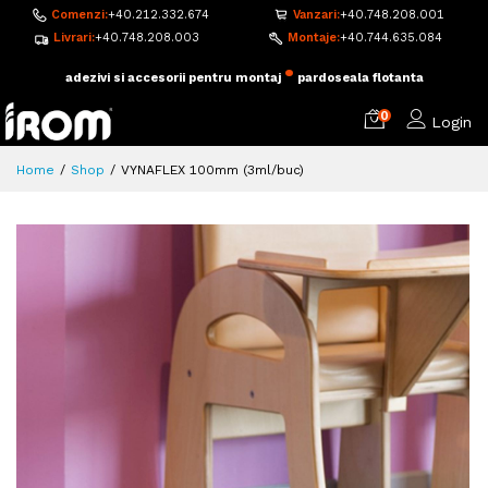
Comenzi:
+40.212.332.674
Vanzari:
+40.748.208.001
Livrari:
+40.748.208.003
Montaje:
+40.744.635.084
•
adezivi si accesorii pentru montaj
pardoseala flotanta
0
Login
Home
Shop
VYNAFLEX 100mm (3ml/buc)