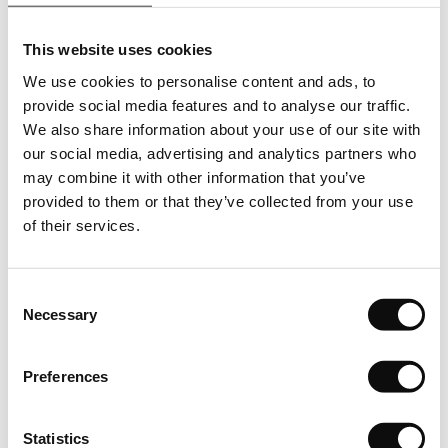
in bucati care se va comanda, respectiv achizitiona, va
This website uses cookies
insemna un numar intreg de bucati/ m2(metri patrati).
We use cookies to personalise content and ads, to
Depozitare
provide social media features and to analyse our traffic.
We also share information about your use of our site with
Depozitati cu atentie produsele pe o suprafata plana in
our social media, advertising and analytics partners who
asteptarea instalarii. Lasati-le in asteptare timp de cel putin
may combine it with other information that you’ve
24 de ore pentru a se aclimatiza.
provided to them or that they’ve collected from your use
of their services.
Inspectie
Verificati intotdeauna produsul livrat inainte de a incepe
Consent
instalarea.
Necessary
Selection
Conditii de mediu
Preferences
In asteptarea instalarii, depozitati produsele intr-o camera
inchisa, unde temperatura este cuprinsa intre 15°C si 25°C,
Statistics
umiditatea relativa ± 60%.