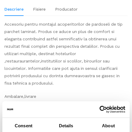
Descriere
Fisiere
Producator
Accesoriu pentru montajul acoperitorilor de pardoseli de tip
parchet laminat. Produs ce aduce un plus de comfort si
eleganta contribuind astfel semnificativ la obtinerea unui
rezultat final complet din perspectiva detaliilor. Produs cu
utilizari multiple, destinat hotelurilor
,restauraurantelor,institutiilor si scolilor, birourilor sau
locuintelor. Informatiile care pot ajuta in sensul clarificarii
potrivirii produsului cu dorinta dumneavoastra se gasesc in
fisa tehnica a produsului.
Ambalare,livrare
Accesoriu produs si impachetat la bucata, cantitate standard
pe bucata (m2/buc) conform prezentarii produsului pe
site. Produs vandut la bucata, conform modului in care se
Consent
Details
About
livreaza produsul de catre producator. Asfel cantitatea totala