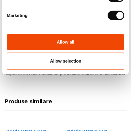
Instalare
Marketing
Pentru rezultate finale optime, o instalare corecta este o
necesitate absoluta. Recomandam instalarea folosind
personal calificat.
Allow all
Exploatare si intretinere, garantie
Allow selection
Pentru rezultate optime si de durata in exploatare
respectarea recomandarilor producatorului este o necesitate.
Produse similare