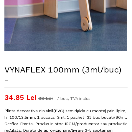
VYNAFLEX 100mm (3ml/buc)
-
34.85
Lei
38
Lei
/
buc
, TVA inclus
Plinta decorativa din vinil(PVC) semirigida cu montaj prin lipire,
h=100/13,5mm, 1 bucata=3ml, 1 pachet=32 buc bucati/96ml,
Gerflor-Franta. Produs in stoc IROM/producator sau productie
regulata. Durata de aprovizionare/livrare 3-5 saptamani.