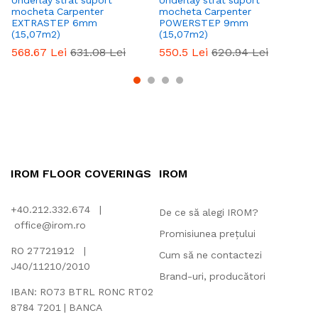
Underlay strat suport
Underlay strat suport
Un
mocheta Carpenter
mocheta Carpenter
mo
EXTRASTEP 6mm
POWERSTEP 9mm
1
(15,07m2)
(15,07m2)
4
568.67
Lei
631.08
Lei
550.5
Lei
620.94
Lei
IROM FLOOR COVERINGS
IROM
+40.212.332.674 |
De ce să alegi IROM?
office@irom.ro
Promisiunea prețului
RO 27721912 |
Cum să ne contactezi
J40/11210/2010
Brand-uri, producători
IBAN: RO73 BTRL RONC RT02
8784 7201 | BANCA