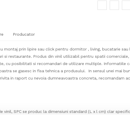
re
Producator
 montaj prin lipire sau click pentru dormitor , living, bucatarie sau h
i si restaurante. Produs din vinil utilizabil pentru spatii comerciale, 
te, cu posibilitati si recomandari de utilizare multiple. Informatiile ca
stra se gasesc in fisa tehnica a produsului. In sensul unei mai bune
trivita in raport cu nevoia dumneavoastra concreta, recomandam acc
e vinil, SPC se produc la dimensiuni standard (L x l cm) clar specific
s cu alte dimensiuni standard (Lungime x latime cm) decat cea prec
legatura cu noi (telefonic, email sau mesaj) si sa ne transmiteti d