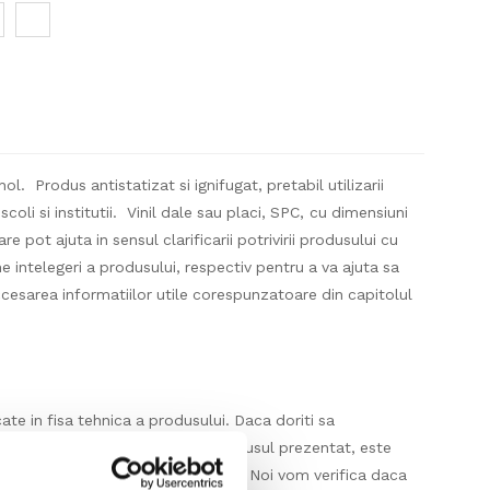
ol. Produs antistatizat si ignifugat, pretabil utilizarii
scoli si institutii. Vinil dale sau placi, SPC, cu dimensiuni
re pot ajuta in sensul clarificarii potrivirii produsului cu
 intelegeri a produsului, respectiv pentru a va ajuta sa
esarea informatiilor utile corespunzatoare din capitolul
ate in fisa tehnica a produsului. Daca doriti sa
izata explicit mai sus pentru produsul prezentat, este
orinta dumneavoastra in acest sens. Noi vom verifica daca