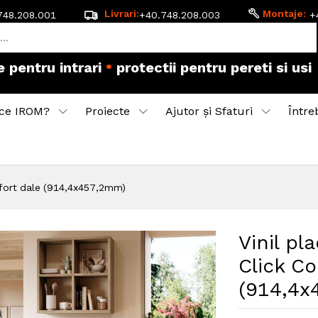
Livrari:
Montaje:
748.208.001
+40.748.208.003
+
•
accesorii pentru montaj
pardoseala flotanta
ce IROM?
Proiecte
Ajutor și Sfaturi
Între
mfort dale (914,4x457,2mm)
Vinil pl
Click C
(914,4x