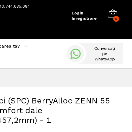
40.744.635.084
Login
Inregistrare
0
barea ta?
Conversați
pe
WhatsApp
aci (SPC) BerryAlloc ZENN 55
omfort dale
457,2mm) - 1