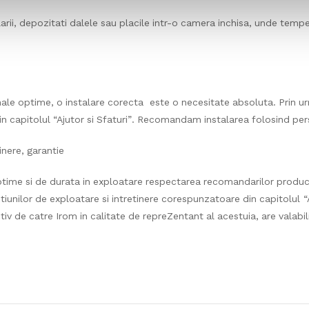
larii, depozitati dalele sau placile intr-o camera inchisa, unde temp
inale optime, o instalare corecta este o necesitate absoluta. Prin 
 capitolul “Ajutor si Sfaturi”. Recomandam instalarea folosind pers
inere, garantie
ptime si de durata in exploatare respectarea recomandarilor produ
tiunilor de exploatare si intretinere corespunzatoare din capitolul “A
v de catre Irom in calitate de repreZentant al acestuia, are valabilit