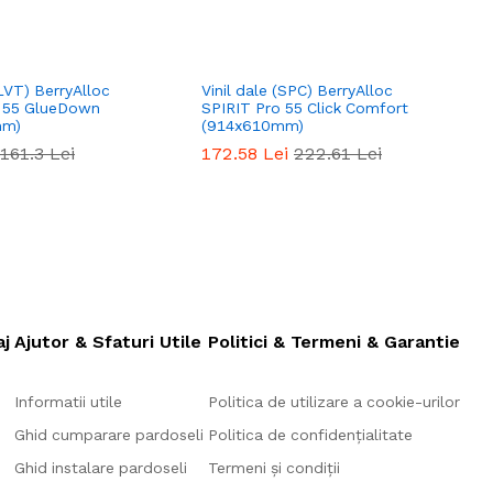
(LVT) BerryAlloc
Vinil dale (SPC) BerryAlloc
V
o 55 GlueDown
SPIRIT Pro 55 Click Comfort
S
mm)
(914x610mm)
161.3
Lei
172.58
Lei
222.61
Lei
aj
Ajutor & Sfaturi Utile
Politici & Termeni & Garantie
Informatii utile
Politica de utilizare a cookie-urilor
Ghid cumparare pardoseli
Politica de confidențialitate
Ghid instalare pardoseli
Termeni și condiții