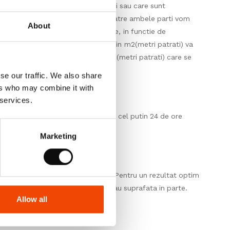
 disponibil in stocul producatorului sau care sunt
ul unui raspuns pozitiv, agreat de catre ambele parti vom
About
 cutii cu cantitati clar specificate, in functie de
 respectiv cantitatea achizitionata in m2(metri patrati) va
cutie). Asfel cantitatea totala in m2(metri patrati) care se
se our traffic. We also share
ers who may combine it with
 services.
ilul. Lasati-le in asteptare timp de cel putin 24 de ore
Marketing
or pentru fiecare produs in parte. Pentru un rezultat optim
e fabricatie in aceeasi incapere sau suprafata in parte.
Allow all
rea.