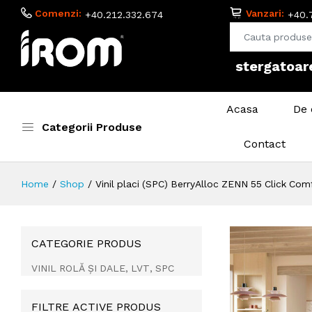
Comenzi:
Vanzari:
+40.212.332.674
+40.
adezivi si 
Acasa
De 
Categorii Produse
Contact
Home
Shop
Vinil placi (SPC) BerryAlloc ZENN 55 Click Co
CATEGORIE PRODUS
VINIL ROLĂ ȘI DALE, LVT, SPC
FILTRE ACTIVE PRODUS