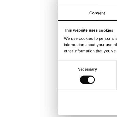
produsul se fabrica
posibilitatile de p
Consent
continua dialogul di
dimensiunile standa
fi livrata in cutii 
This website uses cookies
va comanda, respec
We use cookies to personalis
information about your use of
Depozitare
other information that you’ve
Puneti cutiile de vi
Consent
pentru a se aclimat
Necessary
Selection
Inspectie
Calitatea, culoarea
dupa montare, vizua
Prin urmare, trebuie
Conditii de mediu