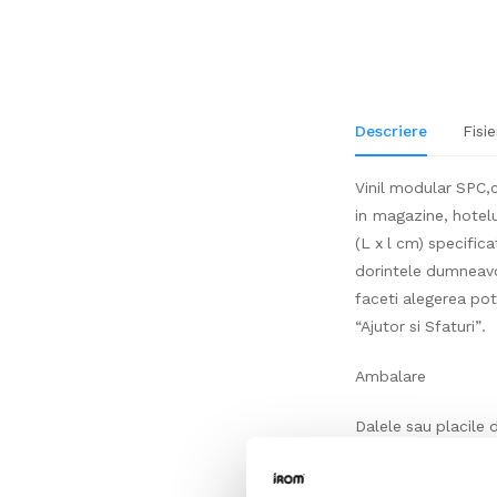
Descriere
Fisie
Vinil modular SPC,cu
in magazine, hotelur
(L x l cm) specifica
dorintele dumneavoa
faceti alegerea po
“Ajutor si Sfaturi”.
Ambalare
Dalele sau placile d
achizitionati produ
important sa luati 