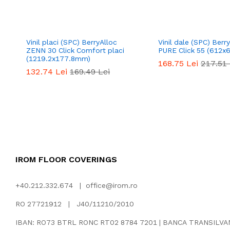
Vinil placi (SPC) BerryAlloc
Vinil dale (SPC) Berr
ZENN 30 Click Comfort placi
PURE Click 55 (612
(1219.2x177.8mm)
168.75
Lei
217.51
132.74
Lei
169.49
Lei
IROM FLOOR COVERINGS
+40.212.332.674 |
office@irom.ro
RO 27721912 | J40/11210/2010
IBAN: RO73 BTRL RONC RT02 8784 7201 | BANCA TRANSILV