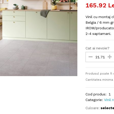
165.92
Le
Vinil cu montaj 
Belgia / 6 mm gr
IROM/producator 
2-4 saptamani.
Cat ai nevoie?
Produsul poate fi
Cantitatea minima
Cod produs:
1
Categorie:
Vinil 
Culoare:
select