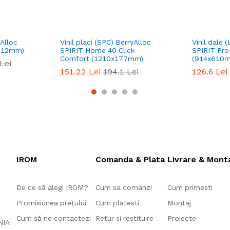
yAlloc
Vinil placi (SPC) BerryAlloc
Vinil dale 
x612mm)
SPIRIT Home 40 Click
SPIRIT Pr
Comfort (1210x177mm)
(914x610
Lei
151.22
Lei
194.1
Lei
126.6
Lei
IROM
Comanda & Plata
Livrare & Mont
De ce să alegi IROM?
Cum sa comanzi
Cum primesti
Promisiunea prețului
Cum platesti
Montaj
Cum să ne contactezi
Retur si restituire
Proiecte
ANIA