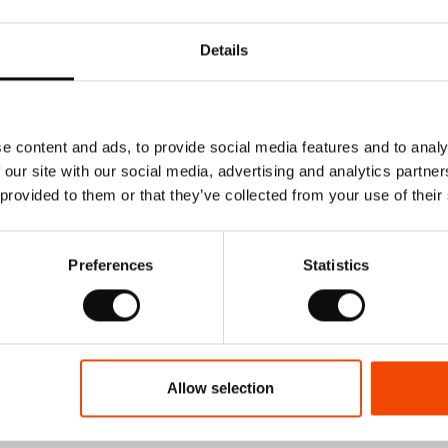
 si/sau poate fi livrat la alte dimensiuni standard, daca acesta este
roductie, respectiv care poate fi durata estimata de livrare. In caz
Details
rect pentru finalizarea achizitiei. Vinilul, SPC-ul se impacheteaza in
rd ale placilor sau dalelor respectivului produs. Produsul solicitat,
, fiecare cutie avand o cantitate clar specificata in m2 (metri patrati/
tiv achizitiona, va insemna un numar intreg de cutii.
e content and ads, to provide social media features and to analy
 our site with our social media, advertising and analytics partn
 provided to them or that they’ve collected from your use of their
nil pe o suprafata plana in camera in care urmeaza sa fie instalat vin
iza.
Preferences
Statistics
 si numarul lotului de fabricatie sunt mentionate de catre producat
l vorbind, este foarte important sa folositi produs din acelasi lot d
Allow selection
 sa verificati intotdeauna produsul livrat inainte de a incepe instala