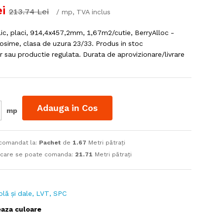
i
213.74
Lei
/
mp
, TVA inclus
clic, placi, 914,4x457,2mm, 1,67m2/cutie, BerryAlloc -
osime, clasa de uzura 23/33. Produs in stoc
sau productie regulata. Durata de aprovizionare/livrare
Adauga in Cos
mp
 comandat la:
Pachet
de
1.67
Metri pătrați
 care se poate comanda:
21.71
Metri pătrați
rolă și dale, LVT, SPC
eaza culoare