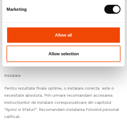
este foarte important sa folositi produs din acelasi lot de
fabricatie in aceeasi incapere sau suprafata in parte. Prin
Marketing
urmare, trebuie sa verificati intotdeauna produsul livrat inainte
de a incepe instalarea.
Allow all
Conditii de mediu
In asteptarea instalarii, depozitati dalele sau placile intr-o
Allow selection
camera inchisa, unde temperatura este cuprinsa intre 15°C si
25°C,umiditatea relativa ± 60%.
Instalare
Pentru rezultate finale optime, o instalare corecta este o
necesitate absoluta. Prin urmare recomandam accesarea
instructiunilor de instalare corespunzatoare din capitolul
“Ajutor si Sfaturi”. Recomandam instalarea folosind personal
calificat.