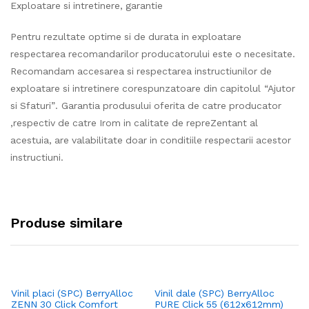
Exploatare si intretinere, garantie
Pentru rezultate optime si de durata in exploatare
respectarea recomandarilor producatorului este o necesitate.
Recomandam accesarea si respectarea instructiunilor de
exploatare si intretinere corespunzatoare din capitolul “Ajutor
si Sfaturi”. Garantia produsului oferita de catre producator
,respectiv de catre Irom in calitate de repreZentant al
acestuia, are valabilitate doar in conditiile respectarii acestor
instructiuni.
Produse similare
Vinil placi (SPC) BerryAlloc
Vinil dale (SPC) BerryAlloc
Vi
ZENN 30 Click Comfort
PURE Click 55 (612x612mm)
SP