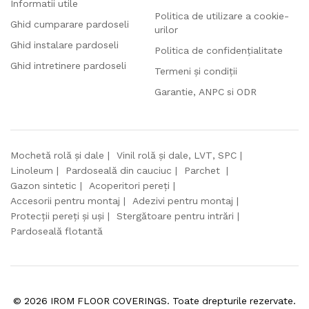
Informatii utile
Politica de utilizare a cookie-
Ghid cumparare pardoseli
urilor
Ghid instalare pardoseli
Politica de confidențialitate
Ghid intretinere pardoseli
Termeni și condiții
Garantie, ANPC si ODR
Mochetă rolă și dale
Vinil rolă și dale, LVT, SPC
Linoleum
Pardoseală din cauciuc
Parchet
Gazon sintetic
Acoperitori pereți
Accesorii pentru montaj
Adezivi pentru montaj
Protecții pereți și uși
Stergătoare pentru intrări
Pardoseală flotantă
©
2026
IROM FLOOR COVERINGS. Toate drepturile rezervate.