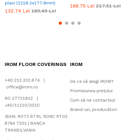
placi (1219.2x177.8mm)
C
168.75
Lei
217.51
Lei
132.74
Lei
169.49
Lei
1
IROM FLOOR COVERINGS
IROM
+40.212.332.674 |
De ce să alegi IROM?
office@irom.ro
Promisiunea prețului
RO 27721912 |
Cum să ne contactezi
J40/11210/2010
Brand-uri, producători
IBAN: RO73 BTRL RONC RT02
8784 7201 | BANCA
TRANSILVANIA