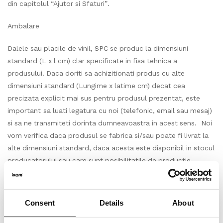
din capitolul “Ajutor si Sfaturi”.
Ambalare
Dalele sau placile de vinil, SPC se produc la dimensiuni
standard (L x l cm) clar specificate in fisa tehnica a
produsului. Daca doriti sa achizitionati produs cu alte
dimensiuni standard (Lungime x latime cm) decat cea
precizata explicit mai sus pentru produsul prezentat, este
important sa luati legatura cu noi (telefonic, email sau mesaj)
si sa ne transmiteti dorinta dumneavoastra in acest sens. Noi
vom verifica daca produsul se fabrica si/sau poate fi livrat la
alte dimensiuni standard, daca acesta este disponibil in stocul
producatorului sau care sunt posibilitatile de productie,
respectiv care poate fi durata estimata de livrare. In cazul
unui raspuns pozitiv, agreat de catre ambele parti vom
continua dialogul direct pentru finalizarea achizitiei. Vinilul,
Consent
Details
About
SPC-ul se impacheteaza in cutii cu cantitati clar
specificate, in functie de dimensiunile standard ale placilor