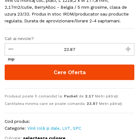
Vinil cu montaj clic, placi, L 1219,2 x W 177,8 mm,
2,17m2/cutie, BerryAlloc - Belgia / 5 mm grosime, clasa de
uzura 23/33. Produs in stoc IROM/producator sau productie
regulata. Durata de aprovizionare/livrare 2-4 saptamani.
Cat ai nevoie?
mp
Cere Oferta
Produsul poate fi comandat la:
Pachet
de
2.17
Metri pătrați
Cantitatea minima care se poate comanda:
23.87
Metri pătrați
Cod produs:
Categorie:
Vinil rolă și dale, LVT, SPC
Culoare:
selecteaza culoare