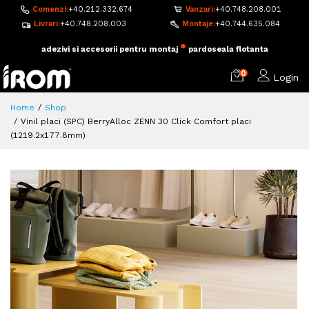
Comenzi:
+40.212.332.674
Vanzari:
+40.748.208.001
Livrari:
+40.748.208.003
Montaje:
+40.744.635.084
•
adezivi si accesorii pentru montaj
pardoseala flotanta
0
Login
Home
Shop
Vinil placi (SPC) BerryAlloc ZENN 30 Click Comfort placi
(1219.2x177.8mm)