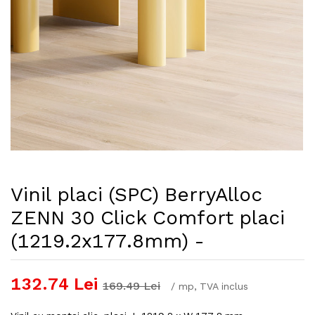
Vinil placi (SPC) BerryAlloc
ZENN 30 Click Comfort placi
(1219.2x177.8mm) -
132.74
Lei
169.49
Lei
/
mp
, TVA inclus