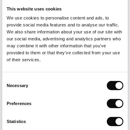
sau dalelor respectivului produs. Produsul solicitat, respectiv
This website uses cookies
cantitatea achizitionata in m2(metri patrati) va fi livrata
We use cookies to personalise content and ads, to
in cutii , fiecare cutie avand o cantitate clar specificata in
provide social media features and to analyse our traffic.
m2 (metri patrati/cutie). Asfel cantitatea totala in m2(metri
We also share information about your use of our site with
patrati) care se va comanda, respectiv achizitiona, va insemna
our social media, advertising and analytics partners who
un numar intreg de cutii.
may combine it with other information that you’ve
provided to them or that they’ve collected from your use
Depozitare
of their services.
Puneti cutiile de vinil pe o suprafata plana in camera in care
urmeaza sa fie instalat vinilul. Lasati-le in asteptare timp de
Consent
cel putin 24 de ore pentru a se aclimatiza.
Necessary
Selection
Inspectie
Preferences
Calitatea, culoarea si numarul lotului de fabricatie sunt
mentionate de catre producator pentru fiecare produs in
Statistics
parte. Pentru un rezultat optim dupa montare, vizual vorbind,