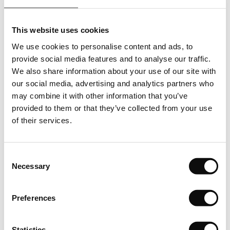
livreaza produsul de catre producator. Asfel cantitatea totala
in bucati care se va comanda, respectiv achizitiona, va
This website uses cookies
insemna un numar intreg de bucati/ m2(metri patrati).
We use cookies to personalise content and ads, to
Depozitare
provide social media features and to analyse our traffic.
We also share information about your use of our site with
Depozitati cu atentie produsele pe o suprafata plana in
our social media, advertising and analytics partners who
asteptarea instalarii. Lasati-le in asteptare timp de cel putin
may combine it with other information that you’ve
24 de ore pentru a se aclimatiza.
provided to them or that they’ve collected from your use
of their services.
Inspectie
Verificati intotdeauna produsul livrat inainte de a incepe
Consent
instalarea.
Necessary
Selection
Conditii de mediu
Preferences
In asteptarea instalarii, depozitati produsele intr-o camera
inchisa, unde temperatura este cuprinsa intre 15°C si 25°C,
Statistics