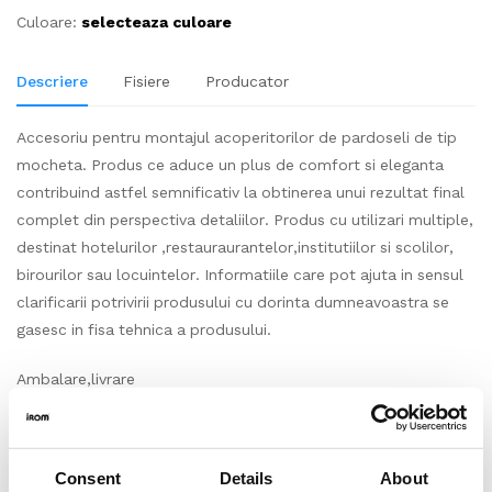
Culoare:
selecteaza culoare
Descriere
Fisiere
Producator
Accesoriu pentru montajul acoperitorilor de pardoseli de tip
mocheta. Produs ce aduce un plus de comfort si eleganta
contribuind astfel semnificativ la obtinerea unui rezultat final
complet din perspectiva detaliilor. Produs cu utilizari multiple,
destinat hotelurilor ,restauraurantelor,institutiilor si scolilor,
birourilor sau locuintelor. Informatiile care pot ajuta in sensul
clarificarii potrivirii produsului cu dorinta dumneavoastra se
gasesc in fisa tehnica a produsului.
Ambalare,livrare
Accesoriu produs si impachetat la bucata, cantitate standard
pe bucata (m2/buc) conform prezentarii produsului pe
Consent
Details
About
site. Produs vandut la bucata, conform modului in care se