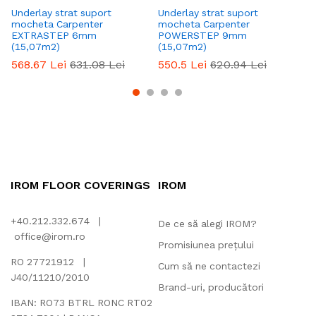
Underlay strat suport
Underlay strat suport
Un
mocheta Carpenter
mocheta Carpenter
mo
EXTRASTEP 6mm
POWERSTEP 9mm
1
(15,07m2)
(15,07m2)
4
568.67
Lei
631.08
Lei
550.5
Lei
620.94
Lei
IROM FLOOR COVERINGS
IROM
+40.212.332.674 |
De ce să alegi IROM?
office@irom.ro
Promisiunea prețului
RO 27721912 |
Cum să ne contactezi
J40/11210/2010
Brand-uri, producători
IBAN: RO73 BTRL RONC RT02