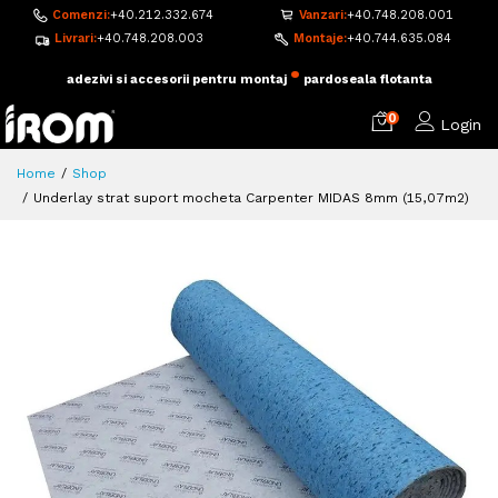
Comenzi:
+40.212.332.674
Vanzari:
+40.748.208.001
Livrari:
+40.748.208.003
Montaje:
+40.744.635.084
•
adezivi si accesorii pentru montaj
pardoseala flotanta
0
Login
Home
Shop
Underlay strat suport mocheta Carpenter MIDAS 8mm (15,07m2)