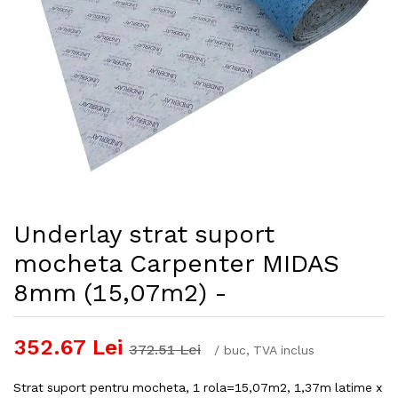
Underlay strat suport
mocheta Carpenter MIDAS
8mm (15,07m2) -
352.67
Lei
372.51
Lei
/
buc
, TVA inclus
Strat suport pentru mocheta, 1 rola=15,07m2, 1,37m latime x