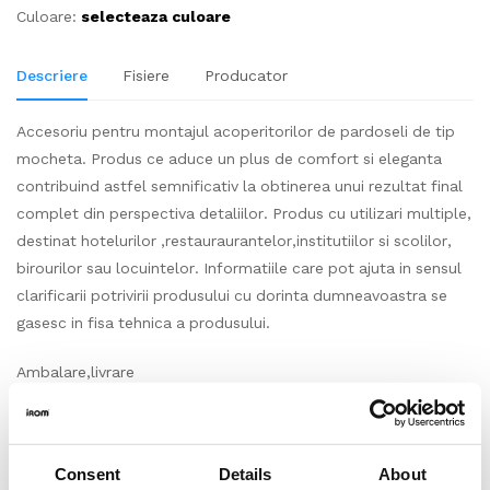
Culoare:
selecteaza culoare
Descriere
Fisiere
Producator
Accesoriu pentru montajul acoperitorilor de pardoseli de tip
mocheta. Produs ce aduce un plus de comfort si eleganta
contribuind astfel semnificativ la obtinerea unui rezultat final
complet din perspectiva detaliilor. Produs cu utilizari multiple,
destinat hotelurilor ,restauraurantelor,institutiilor si scolilor,
birourilor sau locuintelor. Informatiile care pot ajuta in sensul
clarificarii potrivirii produsului cu dorinta dumneavoastra se
gasesc in fisa tehnica a produsului.
Ambalare,livrare
Accesoriu produs si impachetat la bucata, cantitate standard
pe bucata (m2/buc) conform prezentarii produsului pe
Consent
Details
About
site. Produs vandut la bucata, conform modului in care se