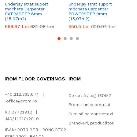
Underlay strat suport
Underlay strat suport
Un
mocheta Carpenter
mocheta Carpenter
mo
EXTRASTEP 6mm
POWERSTEP 9mm
1
(15,07m2)
(15,07m2)
4
568.67
Lei
631.08
Lei
550.5
Lei
620.94
Lei
IROM FLOOR COVERINGS
IROM
+40.212.332.674 |
De ce să alegi IROM?
office@irom.ro
Promisiunea prețului
RO 27721912 |
Cum să ne contactezi
J40/11210/2010
Brand-uri, producători
IBAN: RO73 BTRL RONC RT02
8784 7201 | BANCA