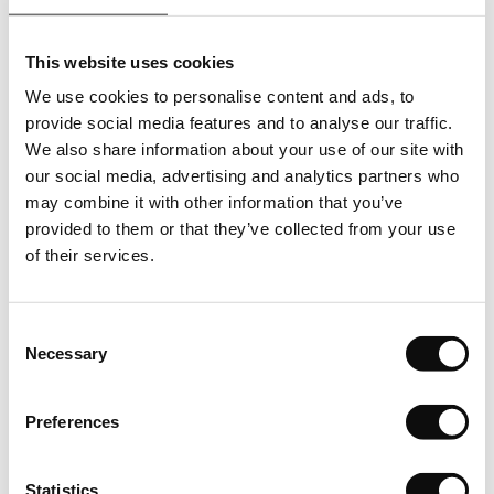
livreaza produsul de catre producator. Asfel cantitatea totala
in bucati care se va comanda, respectiv achizitiona, va
This website uses cookies
insemna un numar intreg de bucati/ m2(metri patrati).
We use cookies to personalise content and ads, to
Depozitare
provide social media features and to analyse our traffic.
We also share information about your use of our site with
Depozitati cu atentie produsele pe o suprafata plana in
our social media, advertising and analytics partners who
asteptarea instalarii. Lasati-le in asteptare timp de cel putin
may combine it with other information that you’ve
24 de ore pentru a se aclimatiza.
provided to them or that they’ve collected from your use
of their services.
Inspectie
Verificati intotdeauna produsul livrat inainte de a incepe
Consent
instalarea.
Necessary
Selection
Conditii de mediu
Preferences
In asteptarea instalarii, depozitati produsele intr-o camera
inchisa, unde temperatura este cuprinsa intre 15°C si 25°C,
Statistics