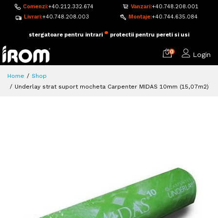
Comenzi:
+40.212.332.674
Vanzari:
+40.748.208.001
Livrari:
+40.748.208.003
Montaje:
+40.744.635.084
•
adezivi si accesorii pentru montaj
pardoseala flotanta
0
Login
Home
Shop
Underlay strat suport mocheta Carpenter MIDAS 10mm (15,07m2)