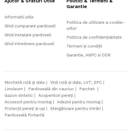
Ajutor & Sfaturi Utile
Politici & Termeni &
Garantie
Informatii utile
Politica de utilizare a cookie-
Ghid cumparare pardoseli
urilor
Ghid instalare pardoseli
Politica de confidențialitate
Ghid intretinere pardoseli
Termeni și condiții
Garantie, ANPC si ODR
Mochetă rolă și dale
Vinil rolă și dale, LVT, SPC
Linoleum
Pardoseală din cauciuc
Parchet
Gazon sintetic
Acoperitori pereți
Accesorii pentru montaj
Adezivi pentru montaj
Protecții pereți și uși
Stergătoare pentru intrări
Pardoseală flotantă