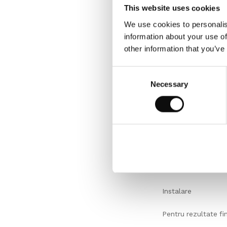
care se va comanda,
This website uses cookies
We use cookies to personalis
Depozitare
information about your use of
other information that you’ve
Depozitati cu atent
aclimatiza, daca es
Consent
Necessary
Selection
Inspectie
Verificati intotdeau
Conditii de mediu
In asteptarea insta
60%.
Instalare
Pentru rezultate fi