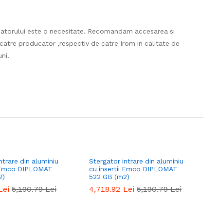
catorului este o necesitate. Recomandam accesarea si
e catre producator ,respectiv de catre Irom in calitate de
uni.
ntrare din aluminiu
Stergator intrare din aluminiu
S
i Emco DIPLOMAT
cu insertii Emco DIPLOMAT
c
2)
522 GB (m2)
5
Lei
5,190.79
Lei
4,718.92
Lei
5,190.79
Lei