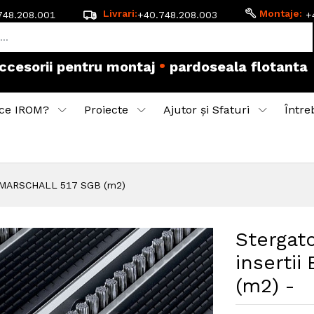
Livrari:
Montaje:
748.208.001
+40.748.208.003
+
•
accesorii pentru montaj
pardoseala flotanta
ce IROM?
Proiecte
Ajutor și Sfaturi
Între
mco MARSCHALL 517 SGB (m2)
Stergato
inserti
(m2) -