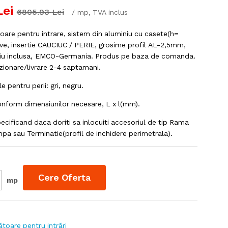
Lei
6805.93
Lei
/
mp
, TVA inclus
ioare pentru intrare, sistem din aluminiu cu casete(h=
ve, insertie CAUCIUC / PERIE, grosime profil AL-2,5mm,
iu inclusa, EMCO-Germania. Produs pe baza de comanda.
zionare/livrare 2-4 saptamani.
e pentru perii: gri, negru.
onform dimensiunilor necesare, L x l(mm).
ecificand daca doriti sa inlocuiti accesoriul de tip Rama
mpa sau Terminatie(profil de inchidere perimetrala).
Cere Oferta
mp
ătoare pentru intrări