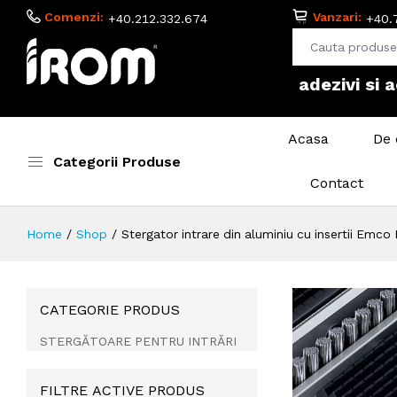
Comenzi:
Vanzari:
+40.212.332.674
+40.
adezivi si 
Acasa
De 
Categorii Produse
Contact
Home
Shop
Stergator intrare din aluminiu cu insertii E
CATEGORIE PRODUS
STERGĂTOARE PENTRU INTRĂRI
FILTRE ACTIVE PRODUS