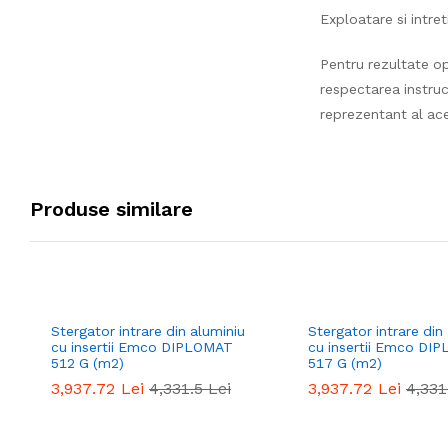
Exploatare si intret
Pentru rezultate o
respectarea instruc
reprezentant al aces
Produse similare
Stergator intrare din aluminiu
Stergator intrare din
cu insertii Emco DIPLOMAT
cu insertii Emco DI
512 G (m2)
517 G (m2)
3,937.72
Lei
4,331.5
Lei
3,937.72
Lei
4,331