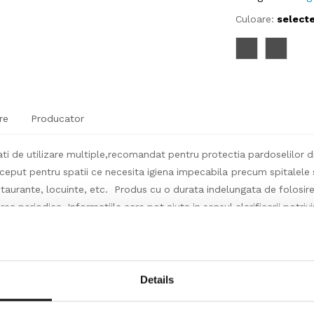
Culoare:
select
re
Producator
ti de utilizare multiple,recomandat pentru protectia pardoselilor din 
put pentru spatii ce necesita igiena impecabila precum spitalele si cli
restaurante, locuinte, etc. Produs cu o durata indelungata de folosire
rea periodica. Informatiile care pot ajuta in sensul clarificarii potr
i. In sensul unei mai bune intelegeri a produsului, respectiv pentru a
omandam accesarea informatiilor utile corespunzatoare din capitolu
Details
t la bucata, (m2/buc) conform prezentarii produsului pe site, specif