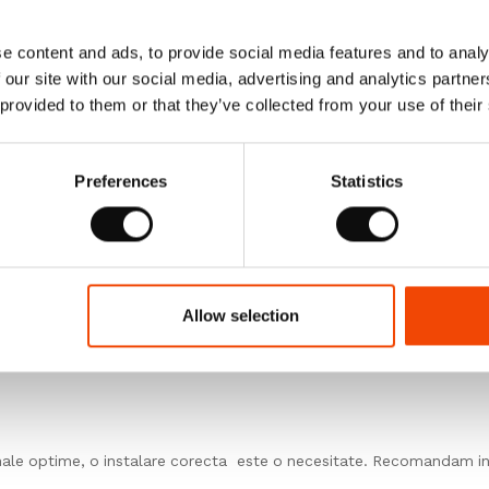
 respectiv achizitiona, va insemna un numar intreg de bucati/ nr. d
e content and ads, to provide social media features and to analy
 our site with our social media, advertising and analytics partn
 provided to them or that they’ve collected from your use of their
ie produsele pe o suprafata plana in asteptarea intalarii. Lasati-le 
te cazul.
Preferences
Statistics
na produsul livrat inainte de a incepe instalarea.
Allow selection
larii, depozitati produsele intr-o camera inchisa, unde temperatura e
nale optime, o instalare corecta este o necesitate. Recomandam ins