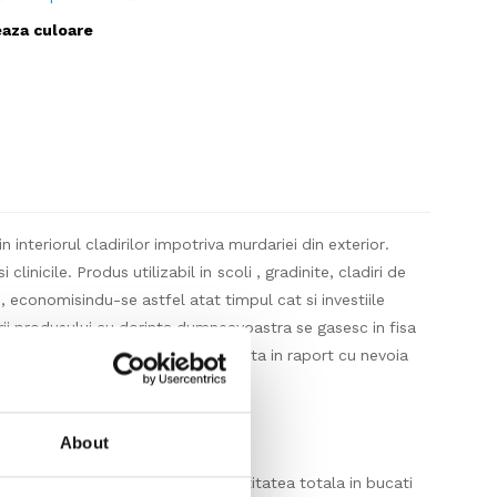
eaza culoare
interiorul cladirilor impotriva murdariei din exterior.
nicile. Produs utilizabil in scoli , gradinite, cladiri de
, economisindu-se astfel atat timpul cat si investiile
ivirii produsului cu dorinta dumneavoastra se gasesc in fisa
 va ajuta sa faceti alegerea potrivita in raport cu nevoia
l “Ajutor si Sfaturi”.
About
icata in fisa tehnica. Astfel cantitatea totala in bucati