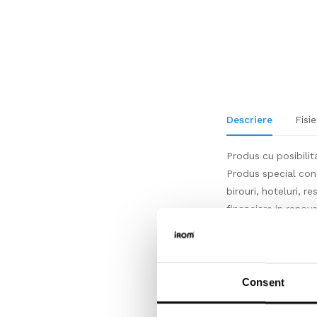
Descriere
Fisie
Produs cu posibilita
Produs special conce
birouri, hoteluri, 
financiare in renova
tehnica a produsulu
dumneavoastra, rec
Ambalare,livrare
Consent
Produs si impacheta