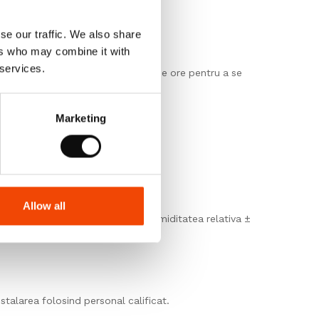
e m2(metri patrati).
se our traffic. We also share
ers who may combine it with
 services.
in asteptare timp de cel putin 24 de ore pentru a se
Marketing
Allow all
ste cuprinsa intre 15°C si 25°C, umiditatea relativa ±
talarea folosind personal calificat.