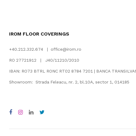
IROM FLOOR COVERINGS
+40.212.332.674 |
office@irom.ro
RO 27721912 | J40/11210/2010
IBAN: RO73 BTRL RONC RT02 8784 7201 | BANCA TRANSILV
Showroom: Strada Feleacu, nr. 2, bl.10A, sector 1, 014185