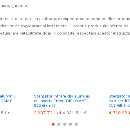
inere, garantie
ptime si de durata in exploatare respectarea recomandarilor produ
tiunilor de exploatare si intretinere . Garantia produsului oferita d
tuia, are valabilitate doar in conditiile respectarii acestor instructi
 aluminiu
Stergator intrare din aluminiu
Stergator i
PLOMAT
cu insertii Emco DIPLOMAT
cu inserti
522 G (m2)
517 GB (m
.5
Lei
3,937.72
Lei
4,331.5
Lei
4,718.92