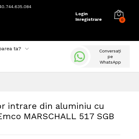
40.744.635.084
Login
Inregistrare
0
barea ta?
Conversați
pe
WhatsApp
r intrare din aluminiu cu
i Emco MARSCHALL 517 SGB