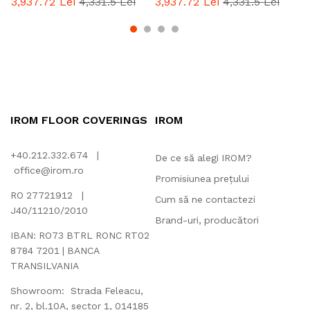
3,937.72
Lei
4,331.5
Lei
3,937.72
Lei
4,331.5
Lei
3
IROM FLOOR COVERINGS
IROM
+40.212.332.674 |
De ce să alegi IROM?
office@irom.ro
Promisiunea prețului
RO 27721912 |
Cum să ne contactezi
J40/11210/2010
Brand-uri, producători
IBAN: RO73 BTRL RONC RT02
8784 7201 | BANCA
TRANSILVANIA
Showroom: Strada Feleacu,
nr. 2, bl.10A, sector 1, 014185