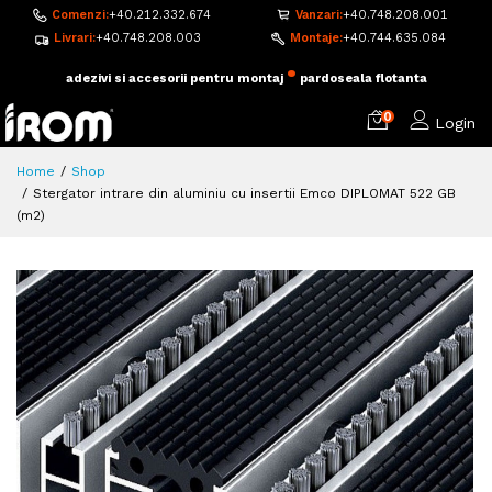
Comenzi:
+40.212.332.674
Vanzari:
+40.748.208.001
Livrari:
+40.748.208.003
Montaje:
+40.744.635.084
•
adezivi si accesorii pentru montaj
pardoseala flotanta
0
Login
Home
Shop
Stergator intrare din aluminiu cu insertii Emco DIPLOMAT 522 GB
(m2)