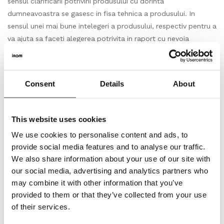
sensul clarificarii potrivirii produsului cu dorinta
dumneavoastra se gasesc in fisa tehnica a produsului. In
sensul unei mai bune intelegeri a produsului, respectiv pentru a
va ajuta sa faceti alegerea potrivita in raport cu nevoia
dumneavoastra, recomandam accesarea informatiilor utile
corespunzatoare din capitolul “Ajutor si Sfaturi”.
Consent
Details
About
Ambalare,livrare
Produs si impachetat la bucata, (m2/buc) conform
This website uses cookies
prezentarii produsului pe site, specificata in fisa tehnica.
Astfel cantitatea totala in bucati care se va comanda,
We use cookies to personalise content and ads, to
respectiv achizitiona, va insemna un numar intreg de bucati/
provide social media features and to analyse our traffic.
We also share information about your use of our site with
nr. de m2(metri patrati).
our social media, advertising and analytics partners who
Depozitare
may combine it with other information that you’ve
provided to them or that they’ve collected from your use
Depozitati cu atentie produsele pe o suprafata plana in
of their services.
asteptarea intalarii. Lasati-le in asteptare timp de cel putin 24