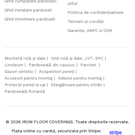
Ghid cumparare pardoseli
urilor
Ghid instalare pardoseli
Politica de confidențialitate
Ghid intretinere pardoseli
Termeni și condiții
Garantie, ANPC si ODR
Mochetă rolă și dale
Vinil rolă și dale, LVT, SPC
Linoleum
Pardoseală din cauciuc
Parchet
Gazon sintetic
Acoperitori pereți
Accesorii pentru montaj
Adezivi pentru montaj
Protecții pereți și uși
Stergătoare pentru intrări
Pardoseală flotantă
©
2026
IROM FLOOR COVERINGS. Toate drepturile rezervate.
Plata online cu cardul, securizata prin Stripe: