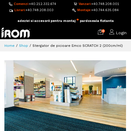
Comenzi:
+40.212.332.674
Vanzari:
+40.748.208.001
Livrari:
+40.748.208.003
Montaje:
+40.744.635.084
•
adezivi si accesorii pentru montaj
pardoseala flotanta
0
Login
Home
Shop
Stergator de picioare Emco SCRATCH 2 (200cm/ml)