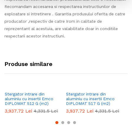
Recomandam accesarea si respectarea instructiunilor de
exploatare si intretinere . Garantia produsului oferita de catre
producator ,respectiv de catre Irom in calitate de
reprezentant al acestuia, are valabilitate doar in conditiile
respectarii acestor instructiuni.
Produse similare
Stergator intrare din
Stergator intrare din
St
aluminiu cu insertii Emco
aluminiu cu insertii Emco
al
DIPLOMAT 512 G (m2)
DIPLOMAT 517 G (m2)
DI
3,937.72
Lei
4,331.5
Lei
3,937.72
Lei
4,331.5
Lei
3