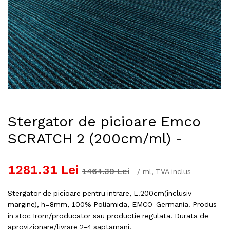
Stergator de picioare Emco
SCRATCH 2 (200cm/ml) -
1281.31
Lei
1464.39
Lei
/
ml
, TVA inclus
Stergator de picioare pentru intrare, L.200cm(inclusiv
margine), h=8mm, 100% Poliamida, EMCO-Germania. Produs
in stoc Irom/producator sau productie regulata. Durata de
aprovizionare/livrare 2-4 saptamani.