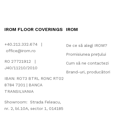
IROM FLOOR COVERINGS
IROM
+40.212.332.674 |
De ce să alegi IROM?
office@irom.ro
Promisiunea prețului
RO 27721912 |
Cum să ne contactezi
J40/11210/2010
Brand-uri, producători
IBAN: RO73 BTRL RONC RT02
8784 7201 | BANCA
TRANSILVANIA
Showroom: Strada Feleacu,
nr. 2, bl.10A, sector 1, 014185