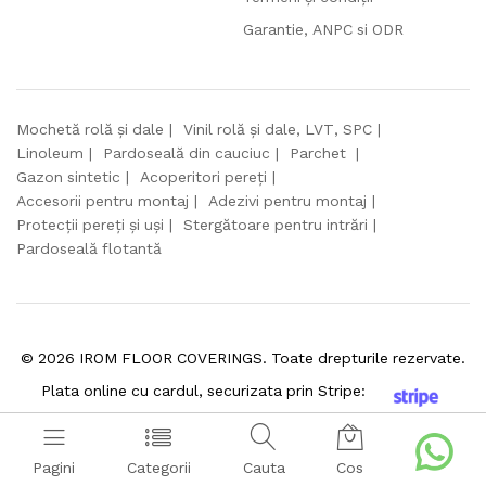
Garantie, ANPC si ODR
Mochetă rolă și dale
Vinil rolă și dale, LVT, SPC
Linoleum
Pardoseală din cauciuc
Parchet
Gazon sintetic
Acoperitori pereți
Accesorii pentru montaj
Adezivi pentru montaj
Protecții pereți și uși
Stergătoare pentru intrări
Pardoseală flotantă
©
2026
IROM FLOOR COVERINGS. Toate drepturile rezervate.
Plata online cu cardul, securizata prin Stripe:
Pagini
Categorii
Cauta
Cos