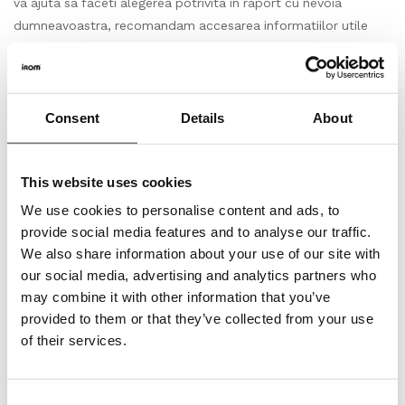
va ajuta sa faceti alegerea potrivita in raport cu nevoia
dumneavoastra, recomandam accesarea informatiilor utile
corespunzatoare din capitolul “Ajutor si Sfaturi”.
Ambalare,livrare
Consent
Details
About
Produs si impachetat la bucata, (m2/buc) conform
prezentarii produsului pe site, specificata in fisa tehnica.
Astfel cantitatea totala in bucati care se va comanda,
This website uses cookies
respectiv achizitiona, va insemna un numar intreg de bucati/
We use cookies to personalise content and ads, to
nr. de m2(metri patrati).
provide social media features and to analyse our traffic.
We also share information about your use of our site with
Depozitare
our social media, advertising and analytics partners who
may combine it with other information that you’ve
Depozitati cu atentie produsele pe o suprafata plana in
provided to them or that they’ve collected from your use
asteptarea intalarii. Lasati-le in asteptare timp de cel putin 24
of their services.
de ore pentru a se aclimatiza, daca este cazul.
Inspectie
Consent