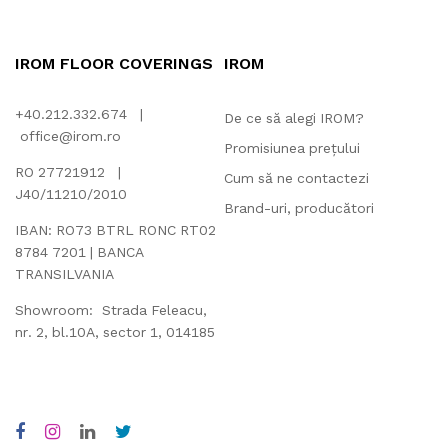
IROM FLOOR COVERINGS
IROM
+40.212.332.674 |
De ce să alegi IROM?
office@irom.ro
Promisiunea prețului
RO 27721912 |
Cum să ne contactezi
J40/11210/2010
Brand-uri, producători
IBAN: RO73 BTRL RONC RT02
8784 7201 | BANCA
TRANSILVANIA
Showroom: Strada Feleacu,
nr. 2, bl.10A, sector 1, 014185