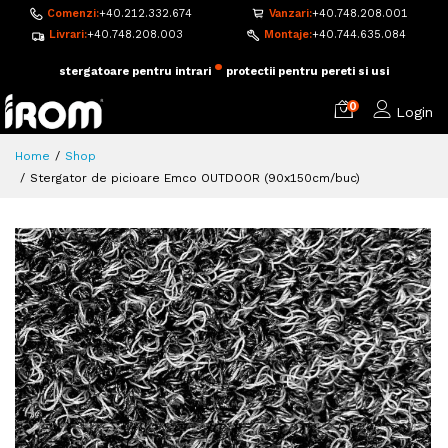
Comenzi:
+40.212.332.674
Vanzari:
+40.748.208.001
Livrari:
+40.748.208.003
Montaje:
+40.744.635.084
•
stergatoare pentru intrari
protectii pentru pereti si usi
0
Login
Home
Shop
Stergator de picioare Emco OUTDOOR (90x150cm/buc)