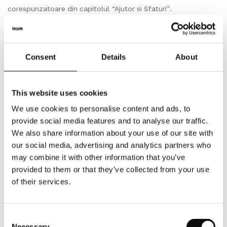
corespunzatoare din capitolul “Ajutor si Sfaturi”.
Ambalare,livrare
Produs si impachetat la bucata, (m2/buc) conform
Consent
Details
About
prezentarii produsului pe site, specificata in fisa tehnica.
Astfel cantitatea totala in bucati care se va comanda,
This website uses cookies
respectiv achizitiona, va insemna un numar intreg de bucati/
nr. de m2(metri patrati).
We use cookies to personalise content and ads, to
provide social media features and to analyse our traffic.
Depozitare
We also share information about your use of our site with
our social media, advertising and analytics partners who
Depozitati cu atentie produsele pe o suprafata plana in
may combine it with other information that you’ve
asteptarea intalarii. Lasati-le in asteptare timp de cel putin 24
provided to them or that they’ve collected from your use
de ore pentru a se aclimatiza, daca este cazul.
of their services.
Inspectie
Consent
Verificati intotdeauna produsul livrat inainte de a incepe
Necessary