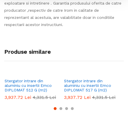
exploatare si intretinere . Garantia produsului oferita de catre
producator ,respectiv de catre Irom in calitate de
reprezentant al acestuia, are valabilitate doar in conditiile
respectarii acestor instructiuni.
Produse similare
Stergator intrare din
Stergator intrare din
St
aluminiu cu insertii Emco
aluminiu cu insertii Emco
al
DIPLOMAT 512 G (m2)
DIPLOMAT 517 G (m2)
DI
3,937.72
Lei
4,331.5
Lei
3,937.72
Lei
4,331.5
Lei
3