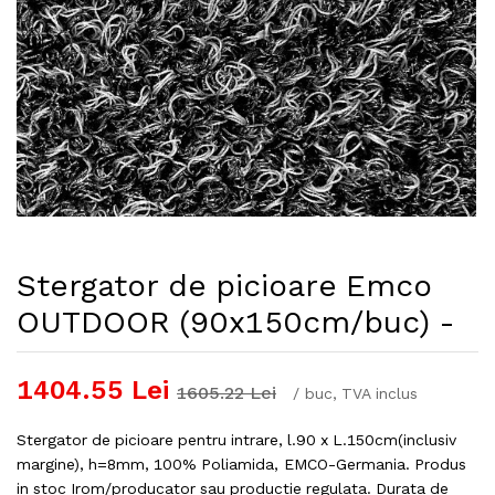
Stergator de picioare Emco
OUTDOOR (90x150cm/buc) -
1404.55
Lei
1605.22
Lei
/
buc
, TVA inclus
Stergator de picioare pentru intrare, l.90 x L.150cm(inclusiv
margine), h=8mm, 100% Poliamida, EMCO-Germania. Produs
in stoc Irom/producator sau productie regulata. Durata de