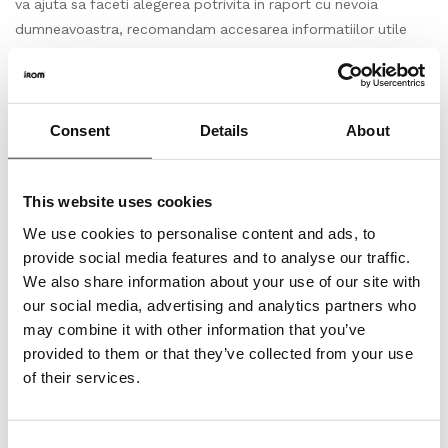
va ajuta sa faceti alegerea potrivita in raport cu nevoia
dumneavoastra, recomandam accesarea informatiilor utile
corespunzatoare din capitolul “Ajutor si Sfaturi”.
Ambalare,livrare
Consent
Details
About
Produs si impachetat la bucata, (m2/buc) conform
prezentarii produsului pe site, specificata in fisa tehnica.
Astfel cantitatea totala in bucati care se va comanda,
This website uses cookies
respectiv achizitiona, va insemna un numar intreg de bucati/
We use cookies to personalise content and ads, to
nr. de m2(metri patrati).
provide social media features and to analyse our traffic.
We also share information about your use of our site with
Depozitare
our social media, advertising and analytics partners who
may combine it with other information that you’ve
Depozitati cu atentie produsele pe o suprafata plana in
provided to them or that they’ve collected from your use
asteptarea intalarii. Lasati-le in asteptare timp de cel putin 24
of their services.
de ore pentru a se aclimatiza, daca este cazul.
Inspectie
Consent