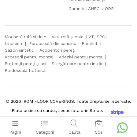
Garantie, ANPC si ODR
Mochetă rolă și dale
Vinil rolă și dale, LVT, SPC
Linoleum
Pardoseală din cauciuc
Parchet
Gazon sintetic
Acoperitori pereți
Accesorii pentru montaj
Adezivi pentru montaj
Protecții pereți și uși
Stergătoare pentru intrări
Pardoseală flotantă
©
2026
IROM FLOOR COVERINGS. Toate drepturile rezervate.
Plata online cu cardul, securizata prin Stripe:
Pagini
Categorii
Cauta
Cos