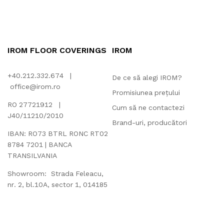
IROM FLOOR COVERINGS
IROM
+40.212.332.674 |
De ce să alegi IROM?
office@irom.ro
Promisiunea prețului
RO 27721912 |
Cum să ne contactezi
J40/11210/2010
Brand-uri, producători
IBAN: RO73 BTRL RONC RT02
8784 7201 | BANCA
TRANSILVANIA
Showroom: Strada Feleacu,
nr. 2, bl.10A, sector 1, 014185