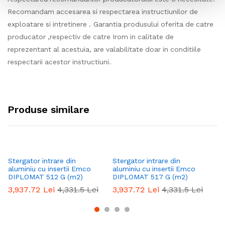
Recomandam accesarea si respectarea instructiunilor de
exploatare si intretinere . Garantia produsului oferita de catre
producator ,respectiv de catre Irom in calitate de
reprezentant al acestuia, are valabilitate doar in conditiile
respectarii acestor instructiuni.
Produse similare
Stergator intrare din
Stergator intrare din
St
aluminiu cu insertii Emco
aluminiu cu insertii Emco
al
DIPLOMAT 512 G (m2)
DIPLOMAT 517 G (m2)
DI
3,937.72
Lei
4,331.5
Lei
3,937.72
Lei
4,331.5
Lei
3