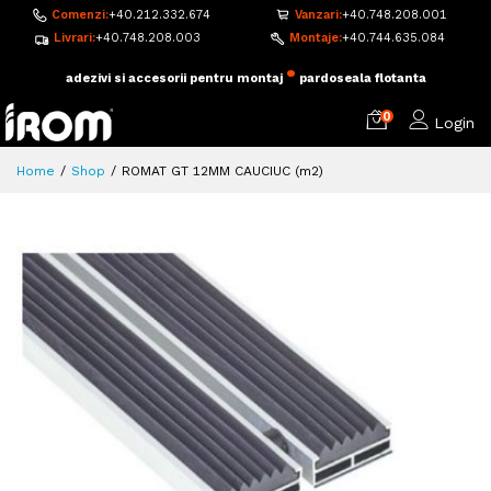
Comenzi:
+40.212.332.674
Vanzari:
+40.748.208.001
Livrari:
+40.748.208.003
Montaje:
+40.744.635.084
•
adezivi si accesorii pentru montaj
pardoseala flotanta
0
Login
Home
Shop
ROMAT GT 12MM CAUCIUC (m2)