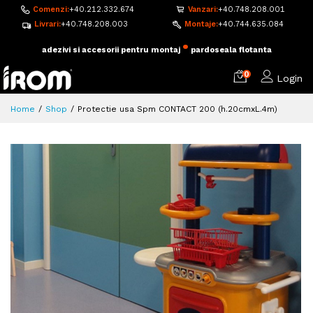
Comenzi:
+40.212.332.674
Vanzari:
+40.748.208.001
Livrari:
+40.748.208.003
Montaje:
+40.744.635.084
•
adezivi si accesorii pentru montaj
pardoseala flotanta
0
Login
Home
Shop
Protectie usa Spm CONTACT 200 (h.20cmxL.4m)