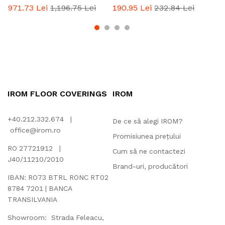
971.73
Lei
1,196.75
Lei
190.95
Lei
232.84
Lei
IROM FLOOR COVERINGS
IROM
+40.212.332.674 |
De ce să alegi IROM?
office@irom.ro
Promisiunea prețului
RO 27721912 |
Cum să ne contactezi
J40/11210/2010
Brand-uri, producători
IBAN: RO73 BTRL RONC RT02
8784 7201 | BANCA
TRANSILVANIA
Showroom: Strada Feleacu,