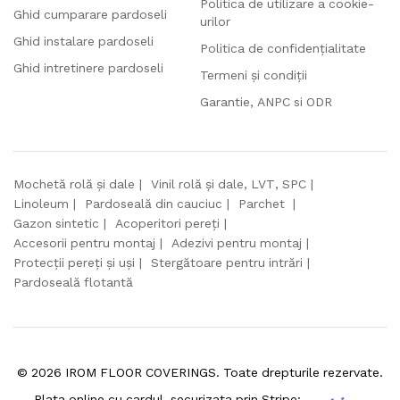
Politica de utilizare a cookie-
Ghid cumparare pardoseli
urilor
Ghid instalare pardoseli
Politica de confidențialitate
Ghid intretinere pardoseli
Termeni și condiții
Garantie, ANPC si ODR
Mochetă rolă și dale
Vinil rolă și dale, LVT, SPC
Linoleum
Pardoseală din cauciuc
Parchet
Gazon sintetic
Acoperitori pereți
Accesorii pentru montaj
Adezivi pentru montaj
Protecții pereți și uși
Stergătoare pentru intrări
Pardoseală flotantă
©
2026
IROM FLOOR COVERINGS. Toate drepturile rezervate.
Plata online cu cardul, securizata prin Stripe: