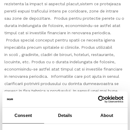
rezistenta la impact si aspectul placut,sistem ce protejeaza
peretii expusi traficului intens pe coridoare, zone de intrare
sau zone de depozitare. Produs pentru protectie perete cu o
durata indelungata de folosire, economisindu-se astfel atat
timpul cat si investiile financiare in renovarea periodica.
Produs special conceput pentru spatii ce necesita igiena
impecabila precum spitalele si clinicile. Produs utilizabil
in scoli , gradinite, cladiri de birouri, hoteluri, restaurante,
locuinte, etc. Produs cu o durata indelungata de folosire,
economisindu-se astfel atat timpul cat si investiile financiare
in renovarea periodica. Informatiile care pot ajuta in sensul
clarificarii potrivirii produsului cu dorinta dumneavoastra se
gasesc in fisa tehnica a produsului. In sensul unei mai bune
intelegeri a produsului, respectiv pentru a va ajuta sa faceti
alegerea potrivita in raport cu nevoia dumneavoastra,
recomandam accesarea informatiilor utile corespunzatoare
Consent
Details
About
din capitolul “Ajutor si Sfaturi”.