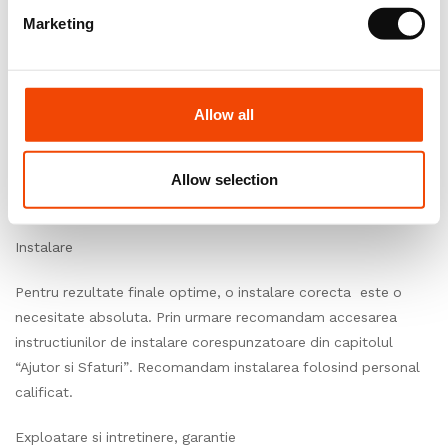
foarte important sa folositi produse din acelasi lot de
Marketing
fabricatie in aceeasi incapere. Prin urmare, trebuie sa verificati
intotdeauna produsul livrat inainte de a incepe instalarea.
Conditii de mediu
Allow all
In asteptarea instalarii, depozitati produsele intr-o camera
inchisa, unde temperatura este cuprinsa intre 15°C si 25°C,
Allow selection
umiditatea relativa ± 60%.
Instalare
Pentru rezultate finale optime, o instalare corecta este o
necesitate absoluta. Prin urmare recomandam accesarea
instructiunilor de instalare corespunzatoare din capitolul
“Ajutor si Sfaturi”. Recomandam instalarea folosind personal
calificat.
Exploatare si intretinere, garantie