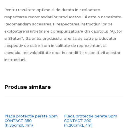
Pentru rezultate optime si de durata in exploatare
respectarea recomandarilor producatorului este o necesitate.
Recomandam accesarea si respectarea instructiunilor de
exploatare si intretinere corespunzatoare din capitolul “Ajutor
si Sfaturi”. Garantia produsului oferita de catre producator
,respectiv de catre Irom in calitate de reprezentant al
acestuia, are valabilitate doar in conditiile respectarii acestor
instructiuni.
Produse similare
Placa protectie perete Spm
Placa protectie perete Spm
Pl
CONTACT 350
CONTACT 200
DE
(h.35cmxL.4m)
(h.20cmxL.4m)
1,