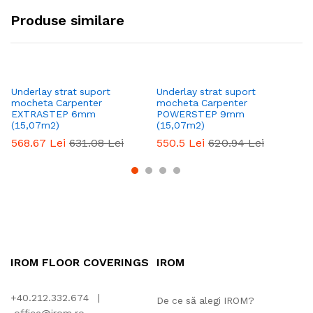
Produse similare
Underlay strat suport
Underlay strat suport
Un
mocheta Carpenter
mocheta Carpenter
mo
EXTRASTEP 6mm
POWERSTEP 9mm
1
(15,07m2)
(15,07m2)
4
568.67
Lei
631.08
Lei
550.5
Lei
620.94
Lei
IROM FLOOR COVERINGS
IROM
+40.212.332.674 |
De ce să alegi IROM?