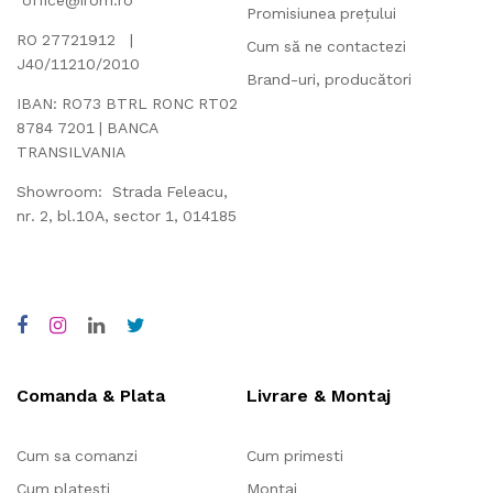
office@irom.ro
Promisiunea prețului
RO 27721912 |
Cum să ne contactezi
J40/11210/2010
Brand-uri, producători
IBAN: RO73 BTRL RONC RT02
8784 7201 | BANCA
TRANSILVANIA
Showroom: Strada Feleacu,
nr. 2, bl.10A, sector 1, 014185
Comanda & Plata
Livrare & Montaj
Cum sa comanzi
Cum primesti
Cum platesti
Montaj