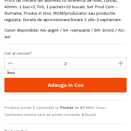
Profil de trecere din aluminiu cu diferenta de nivel, curbat,
40mm, 1 buc=2,7ml, 1 pachet=10 bucati, Set Prod Com -
Romania. Produs in stoc IROM/producator sau productie
regulata. Durata de aprovizionare/livrare 3 zile-3 saptamani.
Culori disponibile: AG-argint / SA -sampanie / BR- bronz / AU-
aur
Cat ai nevoie?
buc
Adauga in Cos
Produsul poate fi comandat la:
Pachet
de
27
Metri liniari
Cantitatea minima care se poate comanda:
2
Bucati