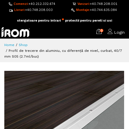
Comenzi:
+40.212.332.674
Vanzari:
+40.748.208.001
Livrari:
+40.748.208.003
Montaje:
+40.744.635.084
•
adezivi si accesorii pentru montaj
pardoseala flotanta
0
Login
Home
Shop
Profil de trecere din aluminiu, cu diferență de nivel, curbat, 40/7
mm S05 (2.7ml/buc)