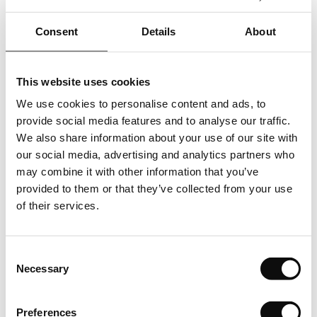
Ambalare,livrare
Consent
Details
About
Accesoriu produs si impachetat la bucata, cantitate standard
pe bucata (ml/buc) conform prezentarii produsului pe
site. Produs vandut la bucata, conform modului in care se
This website uses cookies
livreaza produsul de catre producator. Asfel cantitatea totala
We use cookies to personalise content and ads, to
in bucati care se va comanda, respectiv achizitiona, va
provide social media features and to analyse our traffic.
insemna un numar intreg de bucati/ml(metri liniari).
We also share information about your use of our site with
our social media, advertising and analytics partners who
Depozitare
may combine it with other information that you’ve
provided to them or that they’ve collected from your use
Depozitati cu atentie produsele pe o suprafata plana in
of their services.
asteptarea instalarii. Lasati-le in asteptare timp de cel putin
24 de ore pentru a se aclimatiza.
Consent
Inspectie
Necessary
Selection
Verificati intotdeauna produsul livrat inainte de a incepe
instalarea.
Preferences