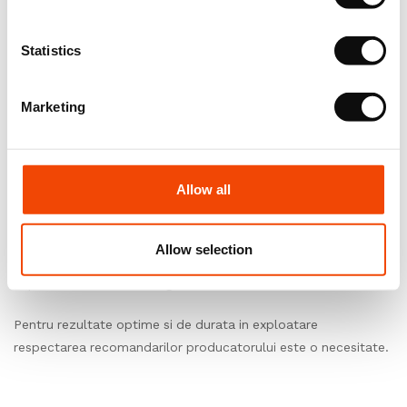
Conditii de mediu
Statistics
In asteptarea instalarii, depozitati produsele intr-o camera
inchisa, unde temperatura este cuprinsa intre 15°C si 25°C,
Marketing
umiditatea relativa ± 60%.
Instalare
Allow all
Pentru rezultate finale optime, o instalare corecta este o
necesitate absoluta. Recomandam instalarea folosind
personal calificat.
Allow selection
Exploatare si intretinere, garantie
Pentru rezultate optime si de durata in exploatare
respectarea recomandarilor producatorului este o necesitate.