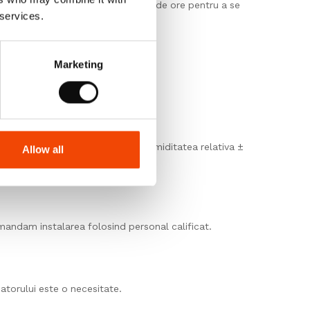
e in asteptare timp de cel putin 24 de ore pentru a se
 services.
Marketing
ste cuprinsa intre 15°C si 25°C, umiditatea relativa ±
Allow all
mandam instalarea folosind personal calificat.
atorului este o necesitate.