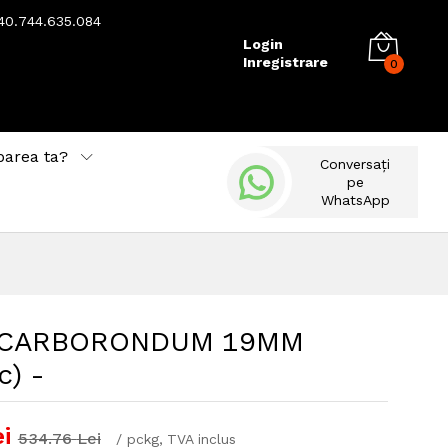
40.744.635.084
Login
Inregistrare
0
barea ta?
Conversați
pe
WhatsApp
 CARBORONDUM 19MM
c) -
i
534.76
Lei
/
pckg
, TVA inclus