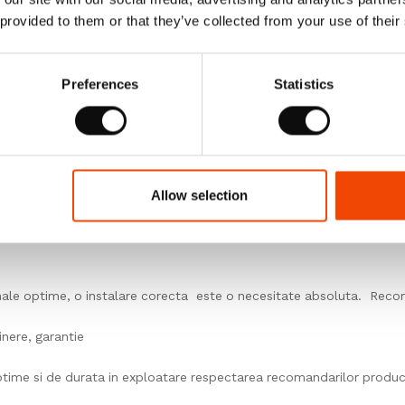
ie produsele pe o suprafata plana in asteptarea instalarii. Lasati-l
 provided to them or that they’ve collected from your use of their
Preferences
Statistics
na produsul livrat inainte de a incepe instalarea.
larii, depozitati produsele intr-o camera inchisa, unde temperatura e
Allow selection
inale optime, o instalare corecta este o necesitate absoluta. Reco
inere, garantie
ptime si de durata in exploatare respectarea recomandarilor produc