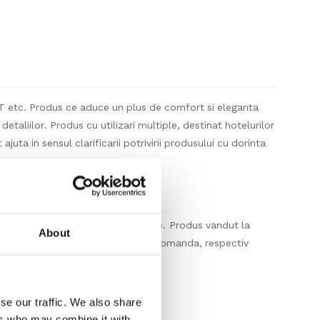
LVT etc. Produs ce aduce un plus de comfort si eleganta
etaliilor. Produs cu utilizari multiple, destinat hotelurilor
 ajuta in sensul clarificarii potrivirii produsului cu dorinta
orm prezentarii produsului pe site. Produs vandut la
About
tatea totala in bucati care se va comanda, respectiv
se our traffic. We also share
ers who may combine it with