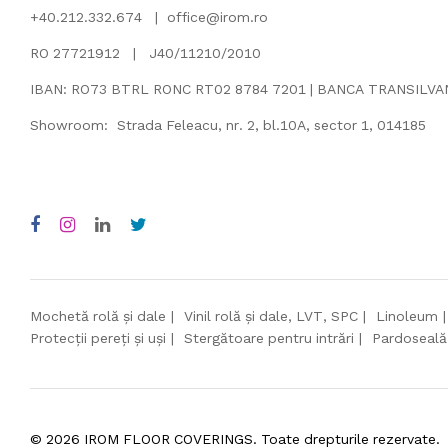
+40.212.332.674 |
office@irom.ro
RO 27721912 | J40/11210/2010
IBAN: RO73 BTRL RONC RT02 8784 7201 | BANCA TRANSILV
Showroom: Strada Feleacu, nr. 2, bl.10A, sector 1, 014185
Mochetă rolă și dale
Vinil rolă și dale, LVT, SPC
Linoleum
Protecții pereți și uși
Stergătoare pentru intrări
Pardoseală
©
2026
IROM FLOOR COVERINGS. Toate drepturile rezervate.