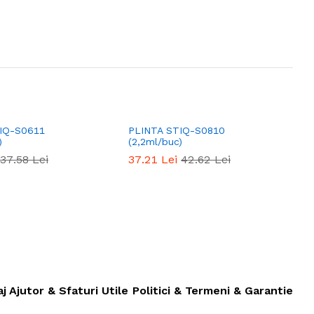
IQ-S0611
PLINTA STIQ-S0810
P
)
(2,2ml/buc)
(
37.58
Lei
37.21
Lei
42.62
Lei
aj
Ajutor & Sfaturi Utile
Politici & Termeni & Garantie