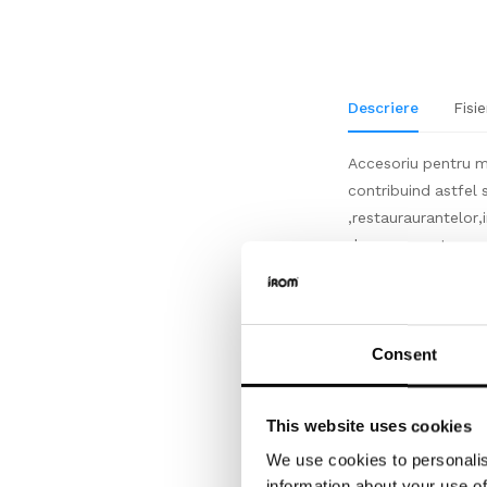
Descriere
Fisie
Accesoriu pentru mo
contribuind astfel s
,restauraurantelor,in
dumneavoastra se g
Ambalare,livrare
Accesoriu produs s
Consent
bucata, conform mo
achizitiona, va ins
This website uses cookies
Depozitare
We use cookies to personalis
information about your use of