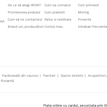
De ce să alegi IROM?
Cum sa comanzi
Cum primesti
Promisiunea prețului
Cum platesti
Montaj
Cum să ne contactezi
Retur si restituire
Proiecte
ANIA
Brand-uri, producători
Contul meu
Intrebari frecvent
Pardoseală din cauciuc
Parchet
Gazon sintetic
Acoperitori 
 flotantă
Plata online cu cardul, securizata prin S