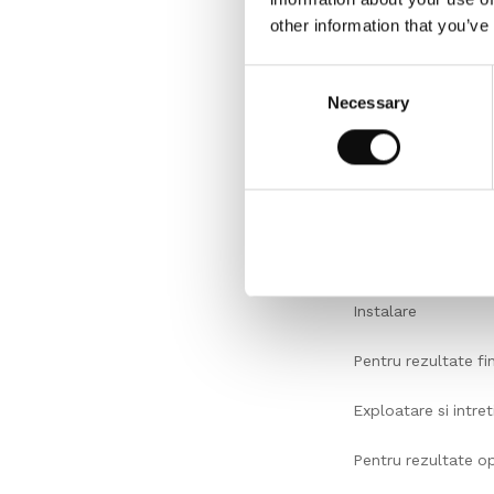
Depozitati cu atent
other information that you’ve
aclimatiza.
Consent
Inspectie
Necessary
Selection
Verificati intotdeau
Conditii de mediu
In asteptarea insta
60%.
Instalare
Pentru rezultate f
Exploatare si intret
Pentru rezultate o