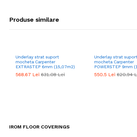
Produse similare
Underlay strat suport
Underlay strat supor
mocheta Carpenter
mocheta Carpenter
EXTRASTEP 6mm (15,07m2)
POWERSTEP 9mm (1
568.67
Lei
631.08
Lei
550.5
Lei
620.94
L
IROM FLOOR COVERINGS