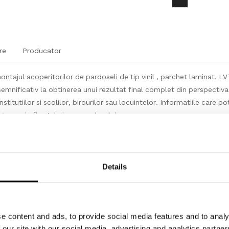
re
Producator
ntajul acoperitorilor de pardoseli de tip vinil , parchet laminat, 
emnificativ la obtinerea unui rezultat final complet din perspectiva d
stitutiilor si scolilor, birourilor sau locuintelor. Informatiile care pot
asesc in fisa tehnica a produsului.
i impachetat la bucata, cantitate standard pe bucata (ml/buc) conf
Details
dului in care se livreaza produsul de catre producator. Asfel canti
emna un numar intreg de bucati/ml(metri liniari).
e content and ads, to provide social media features and to analy
 our site with our social media, advertising and analytics partn