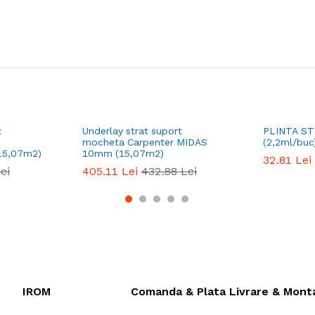
t
Underlay strat suport
PLINTA ST
mocheta Carpenter MIDAS
(2,2ml/buc
5,07m2)
10mm (15,07m2)
32.81
Lei
ei
405.11
Lei
432.88
Lei
IROM
Comanda & Plata
Livrare & Mont