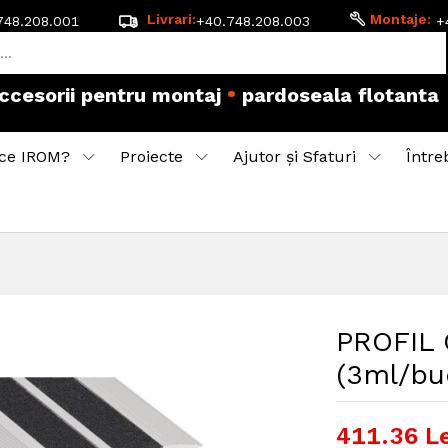
Livrari:
Montaje:
748.208.001
+40.748.208.003
+
•
accesorii pentru montaj
pardoseala flotanta
ce IROM?
Proiecte
Ajutor și Sfaturi
Între
PROFIL
(3ml/bu
411.36
Le