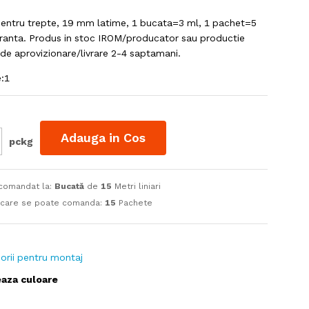
pentru trepte, 19 mm latime, 1 bucata=3 ml, 1 pachet=5
ranta. Produs in stoc IROM/producator sau productie
 de aprovizionare/livrare 2-4 saptamani.
e:1
Adauga in Cos
pckg
 comandat la:
Bucată
de
15
Metri liniari
 care se poate comanda:
15
Pachete
orii pentru montaj
eaza culoare