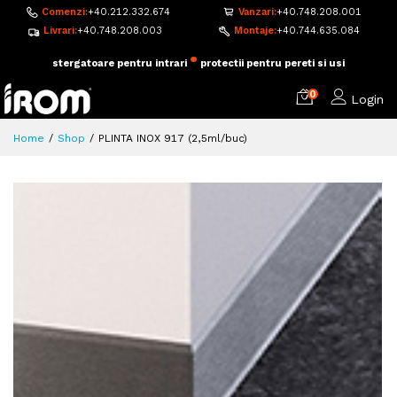
Comenzi:
+40.212.332.674
Vanzari:
+40.748.208.001
Livrari:
+40.748.208.003
Montaje:
+40.744.635.084
•
adezivi si accesorii pentru montaj
pardoseala flotanta
0
Login
Home
Shop
PLINTA INOX 917 (2,5ml/buc)