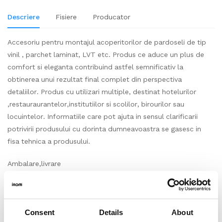
Descriere
Fisiere
Producator
Accesoriu pentru montajul acoperitorilor de pardoseli de tip
vinil , parchet laminat, LVT etc. Produs ce aduce un plus de
comfort si eleganta contribuind astfel semnificativ la
obtinerea unui rezultat final complet din perspectiva
detaliilor. Produs cu utilizari multiple, destinat hotelurilor
,restauraurantelor,institutiilor si scolilor, birourilor sau
locuintelor. Informatiile care pot ajuta in sensul clarificarii
potrivirii produsului cu dorinta dumneavoastra se gasesc in
fisa tehnica a produsului.
Ambalare,livrare
Accesoriu produs si impachetat la bucata, cantitate standard
pe bucata (ml/buc) conform prezentarii produsului pe
site. Produs vandut la bucata, conform modului in care se
Consent
Details
About