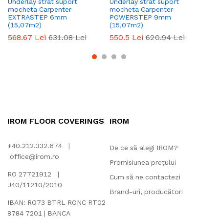
Underlay strat suport
Underlay strat suport
Un
mocheta Carpenter
mocheta Carpenter
mo
EXTRASTEP 6mm
POWERSTEP 9mm
1
(15,07m2)
(15,07m2)
4
568.67
Lei
631.08
Lei
550.5
Lei
620.94
Lei
IROM FLOOR COVERINGS
IROM
+40.212.332.674 |
De ce să alegi IROM?
office@irom.ro
Promisiunea prețului
RO 27721912 |
Cum să ne contactezi
J40/11210/2010
Brand-uri, producători
IBAN: RO73 BTRL RONC RT02
8784 7201 | BANCA