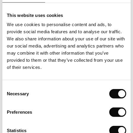
livreaza produsul de catre producator. Asfel cantitatea totala
in bucati care se va comanda, respectiv achizitiona, va
This website uses cookies
insemna un numar intreg de bucati/ml(metri liniari).
We use cookies to personalise content and ads, to
Depozitare
provide social media features and to analyse our traffic.
We also share information about your use of our site with
Depozitati cu atentie produsele pe o suprafata plana in
our social media, advertising and analytics partners who
asteptarea instalarii. Lasati-le in asteptare timp de cel putin
may combine it with other information that you’ve
24 de ore pentru a se aclimatiza.
provided to them or that they’ve collected from your use
of their services.
Inspectie
Verificati intotdeauna produsul livrat inainte de a incepe
Consent
instalarea.
Necessary
Selection
Conditii de mediu
Preferences
In asteptarea instalarii, depozitati produsele intr-o camera
inchisa, unde temperatura este cuprinsa intre 15°C si 25°C,
Statistics
umiditatea relativa ± 60%.