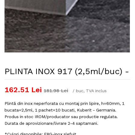
PLINTA INOX 917 (2,5ml/buc) -
162.51
Lei
181.98
Lei
/
buc
, TVA inclus
Plintă din inox neperforata cu montaj prin lipire, h=60mm, 1
bucata=2,5ml, 1 pachet=10 bucati, Kuberit - Germania.
Produs in stoc IROM/producator sau productie regulata.
Durata de aprovizionare/livrare 2-4 saptamani.
*Culori disponibile: F8G-inox slefuit