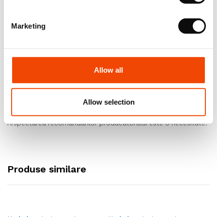
Instalare
Marketing
Pentru rezultate finale optime, o instalare corecta este o
necesitate absoluta. Recomandam instalarea folosind
personal calificat.
Allow all
Exploatare si intretinere, garantie
Allow selection
Pentru rezultate optime si de durata in exploatare
respectarea recomandarilor producatorului este o necesitate.
Produse similare