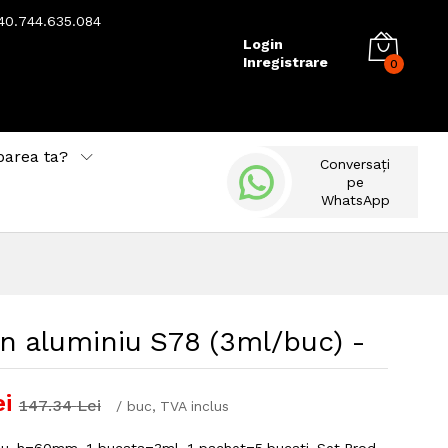
40.744.635.084
Login
Inregistrare
0
barea ta?
Conversați
pe
WhatsApp
in aluminiu S78 (3ml/buc) -
ei
147.34
Lei
/
buc
, TVA inclus