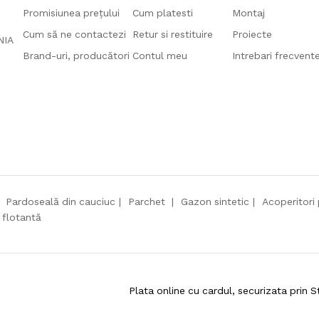
Promisiunea prețului
Cum platesti
Montaj
Cum să ne contactezi
Retur si restituire
Proiecte
ANIA
Brand-uri, producători
Contul meu
Intrebari frecvent
Pardoseală din cauciuc
Parchet
Gazon sintetic
Acoperitori 
 flotantă
Plata online cu cardul, securizata prin S