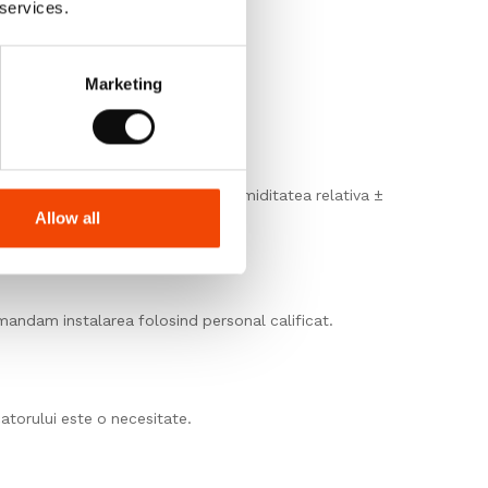
 services.
Marketing
ste cuprinsa intre 15°C si 25°C, umiditatea relativa ±
Allow all
mandam instalarea folosind personal calificat.
atorului este o necesitate.