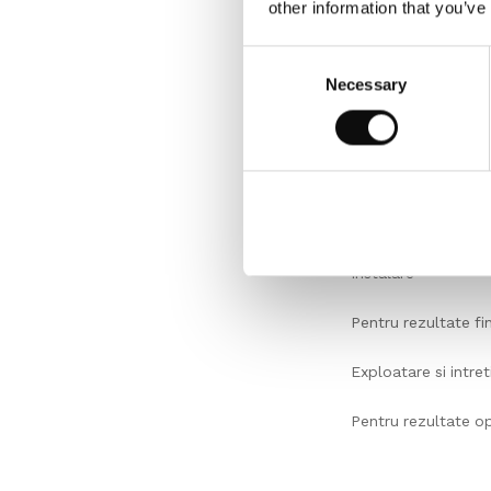
other information that you’ve
Inspectie
Consent
Necessary
Selection
Verificati intotdeau
Conditii de mediu
In asteptarea insta
60%.
Instalare
Pentru rezultate f
Exploatare si intret
Pentru rezultate o