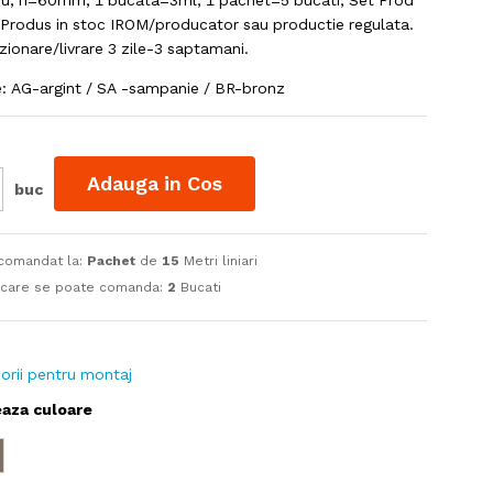
niu, h=60mm, 1 bucata=3ml, 1 pachet=5 bucati, Set Prod
Produs in stoc IROM/producator sau productie regulata.
zionare/livrare 3 zile-3 saptamani.
le: AG-argint / SA -sampanie / BR-bronz
Adauga in Cos
buc
 comandat la:
Pachet
de
15
Metri liniari
 care se poate comanda:
2
Bucati
orii pentru montaj
eaza culoare