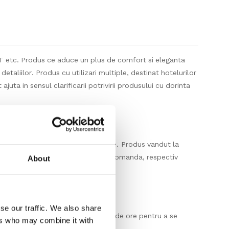
LVT etc. Produs ce aduce un plus de comfort si eleganta
etaliilor. Produs cu utilizari multiple, destinat hotelurilor
 ajuta in sensul clarificarii potrivirii produsului cu dorinta
orm prezentarii produsului pe site. Produs vandut la
tatea totala in bucati care se va comanda, respectiv
About
se our traffic. We also share
e in asteptare timp de cel putin 24 de ore pentru a se
ers who may combine it with