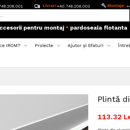
Livrari:
Montaje:
748.208.001
+40.748.208.003
+
•
accesorii pentru montaj
pardoseala flotanta
ce IROM?
Proiecte
Ajutor și Sfaturi
Între
Plintă d
113.32
L