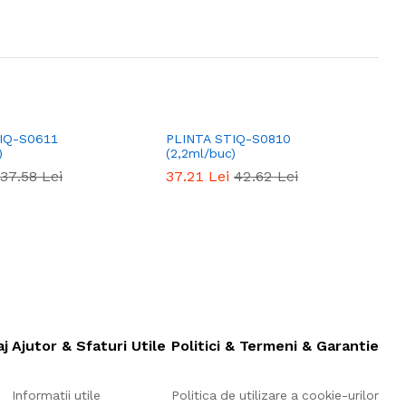
IQ-S0611
PLINTA STIQ-S0810
P
)
(2,2ml/buc)
(
37.58
Lei
37.21
Lei
42.62
Lei
aj
Ajutor & Sfaturi Utile
Politici & Termeni & Garantie
Informatii utile
Politica de utilizare a cookie-urilor