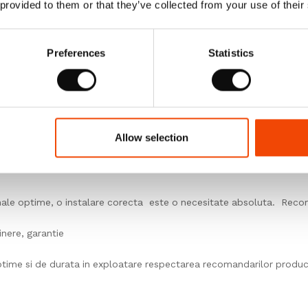
 provided to them or that they’ve collected from your use of their
Preferences
Statistics
na produsul livrat inainte de a incepe instalarea.
larii, depozitati produsele intr-o camera inchisa, unde temperatura e
Allow selection
inale optime, o instalare corecta este o necesitate absoluta. Reco
inere, garantie
ptime si de durata in exploatare respectarea recomandarilor produc