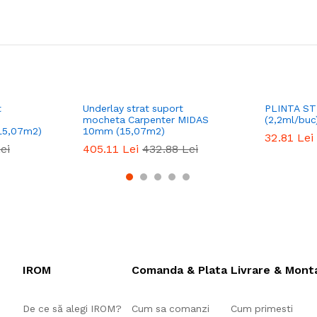
t
Underlay strat suport
PLINTA ST
mocheta Carpenter MIDAS
(2,2ml/buc
5,07m2)
10mm (15,07m2)
32.81
Lei
ei
405.11
Lei
432.88
Lei
IROM
Comanda & Plata
Livrare & Mont
De ce să alegi IROM?
Cum sa comanzi
Cum primesti