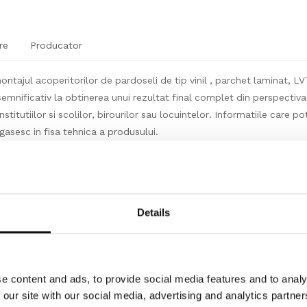
re
Producator
ntajul acoperitorilor de pardoseli de tip vinil , parchet laminat, 
emnificativ la obtinerea unui rezultat final complet din perspectiva d
stitutiilor si scolilor, birourilor sau locuintelor. Informatiile care pot
asesc in fisa tehnica a produsului.
i impachetat la bucata, cantitate standard pe bucata (ml/buc) conf
dului in care se livreaza produsul de catre producator. Asfel canti
Details
emna un numar intreg de bucati/ml(metri liniari).
e content and ads, to provide social media features and to analy
ie produsele pe o suprafata plana in asteptarea instalarii. Lasati-l
 our site with our social media, advertising and analytics partn