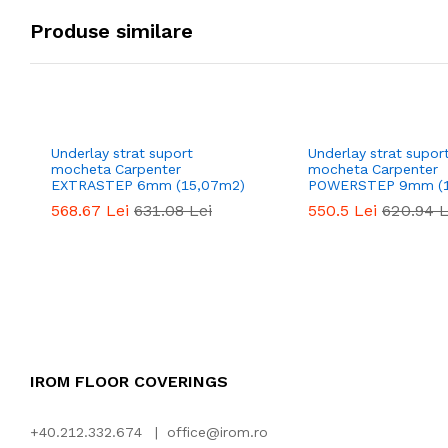
Produse similare
Underlay strat suport
Underlay strat supor
mocheta Carpenter
mocheta Carpenter
EXTRASTEP 6mm (15,07m2)
POWERSTEP 9mm (1
568.67
Lei
631.08
Lei
550.5
Lei
620.94
L
IROM FLOOR COVERINGS
+40.212.332.674 |
office@irom.ro