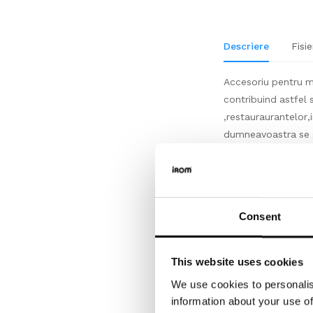
Descriere
Fisie
Accesoriu pentru mo
contribuind astfel s
,restauraurantelor,in
dumneavoastra se g
Ambalare,livrare
Accesoriu produs s
bucata, conform mo
Consent
achizitiona, va ins
This website uses cookies
Depozitare
We use cookies to personalis
Depozitati cu atent
information about your use of
aclimatiza.