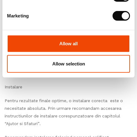
este foarte important sa folositi role din acelasi lot de
fabricatie in aceeasi incapere sau suprafata in parte. Prin
Marketing
urmare, trebuie sa verificati intotdeauna produsul livrat inainte
de a incepe instalarea.
Allow all
Conditii de mediu
In asteptarea instalarii, depozitati rolele sau cutiile intr-o
Allow selection
camera inchisa, unde temperatura este cuprinsa intre 15°C si
25°C, umiditatea relativa ± 60%.
Instalare
Pentru rezultate finale optime, o instalare corecta este o
necesitate absoluta. Prin urmare recomandam accesarea
instructiunilor de instalare corespunzatoare din capitolul
“Ajutor si Sfaturi”.