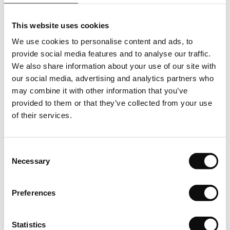
solicitarii dumneavoastra.
This website uses cookies
Produsul solicitat dale, respectiv cantitatea achizitionata
We use cookies to personalise content and ads, to
in m2(metri patrati) va fi livrata in cutii , fiecare cutie avand o
provide social media features and to analyse our traffic.
cantitate clar specificata in m2(metri patrati/cutie). Asfel
We also share information about your use of our site with
cantitatea totala in m2(metri patrati) care se va comanda,
our social media, advertising and analytics partners who
respectiv achizitiona, va insemna un numar intreg de cutii.
may combine it with other information that you’ve
provided to them or that they’ve collected from your use
Depozitare
of their services.
Puneti rolele sau cutiile pe o suprafata plana in camera in care
urmeaza sa fie instalata pardoseala din cauciuc. Lasati-le in
Consent
asteptare timp de cel putin 24 de ore pentru a se aclimatiza.
Necessary
Selection
Inspectie
Preferences
Calitatea, culoarea si numarul lotului de fabricatie sunt
mentionate de catre producator pentru fiecare produs in
Statistics
parte. Pentru un rezultat optim dupa montare, vizual vorbind,