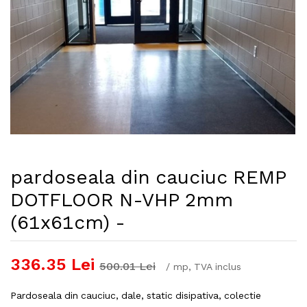
pardoseala din cauciuc REMP
DOTFLOOR N-VHP 2mm
(61x61cm) -
336.35
Lei
500.01
Lei
/
mp
, TVA inclus
Pardoseala din cauciuc, dale, static disipativa, colectie