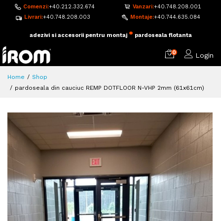
Comenzi:
+40.212.332.674
Vanzari:
+40.748.208.001
Livrari:
+40.748.208.003
Montaje:
+40.744.635.084
•
adezivi si accesorii pentru montaj
pardoseala flotanta
0
Login
Home
Shop
pardoseala din cauciuc REMP DOTFLOOR N-VHP 2mm (61x61cm)