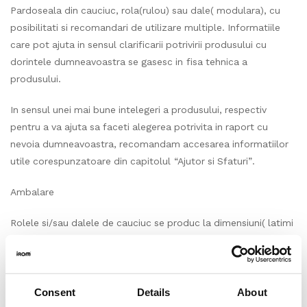
Pardoseala din cauciuc, rola(rulou) sau dale( modulara), cu
posibilitati si recomandari de utilizare multiple. Informatiile
care pot ajuta in sensul clarificarii potrivirii produsului cu
dorintele dumneavoastra se gasesc in fisa tehnica a
produsului.
In sensul unei mai bune intelegeri a produsului, respectiv
pentru a va ajuta sa faceti alegerea potrivita in raport cu
nevoia dumneavoastra, recomandam accesarea informatiilor
utile corespunzatoare din capitolul “Ajutor si Sfaturi”.
Ambalare
Rolele si/sau dalele de cauciuc se produc la dimensiuni( latimi
si lungimi ale rolelor sau dalelor) indicate explicit in fisa
tehnica a fiecarui produs.
Produsul solicitat rola, respectiv cantitatea achizitionata
Consent
Details
About
in m2(metri patrati) va fi livrata in ml(metri liniari), conform