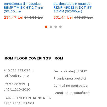
pardoseala din cauciuc
pardoseala din cauciuc
pa
REMP TM BK GT 2.7mm
REMP ARDESIA DOT GT
R
(50x50cm)
3.5MM (50X50cm)
(5
234.47
Lei
344.91
Lei
301.44
Lei
446.89
Lei
2
IROM FLOOR COVERINGS
IROM
+40.212.332.674 |
De ce să alegi IROM?
office@irom.ro
Promisiunea prețului
RO 27721912 |
Cum să ne contactezi
J40/11210/2010
Brand-uri, producători
IBAN: RO73 BTRL RONC RT02
8784 7201 | BANCA