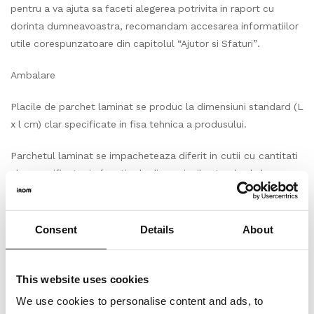
pentru a va ajuta sa faceti alegerea potrivita in raport cu
dorinta dumneavoastra, recomandam accesarea informatiilor
utile corespunzatoare din capitolul “Ajutor si Sfaturi”.
Ambalare
Placile de parchet laminat se produc la dimensiuni standard (L
x l cm) clar specificate in fisa tehnica a produsului.
Parchetul laminat se impacheteaza diferit in cutii cu cantitati
clar specificate, in functie de dimensiunile standard ale
placilor respectivului produs.
Produsul solicitat, respectiv cantitatea achizitionata
Consent
Details
About
in m2(metri patrati) va fi livrata in cutii , fiecare cutie avand o
cantitate clar specificata in m2 (metri patrati/cutie). Asfel
cantitatea totala in m2(metri patrati) care se va comanda,
This website uses cookies
respectiv achizitiona, va insemna un numar intreg de cutii.
We use cookies to personalise content and ads, to