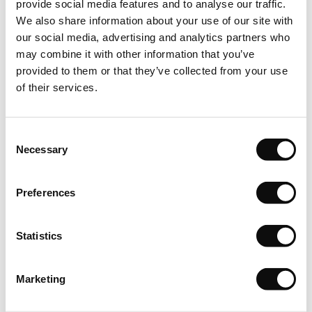
provide social media features and to analyse our traffic.
Depozitare
We also share information about your use of our site with
our social media, advertising and analytics partners who
Puneti cutiile de parchet stratificat pe o suprafata plana in
may combine it with other information that you’ve
camera in care urmeaza sa fie instalat. Lasati-le in asteptare
provided to them or that they’ve collected from your use
timp de cel putin 24 de ore pentru a se aclimatiza.
of their services.
Inspectie
Consent
Calitatea, culoarea si numarul lotului de fabricatie sunt
Necessary
Selection
mentionate de catre producator pentru fiecare produs in
parte. Pentru un rezultat optim dupa montare, vizual vorbind,
este foarte important sa folositi produs din acelasi lot de
Preferences
fabricatie in aceeasi incapere sau suprafata in parte. Prin
urmare, trebuie sa verificati intotdeauna produsul livrat inainte
Statistics
de a incepe instalarea.
Conditii de mediu
Marketing
In asteptarea instalarii, depozitati placile intr-o camera