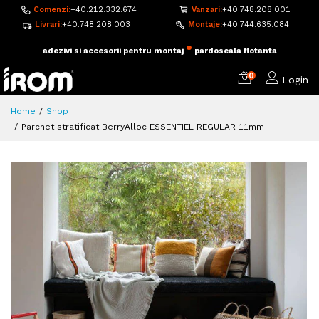
Comenzi:
+40.212.332.674
Vanzari:
+40.748.208.001
Livrari:
+40.748.208.003
Montaje:
+40.744.635.084
•
adezivi si accesorii pentru montaj
pardoseala flotanta
0
Login
Home
Shop
Parchet stratificat BerryAlloc ESSENTIEL REGULAR 11mm