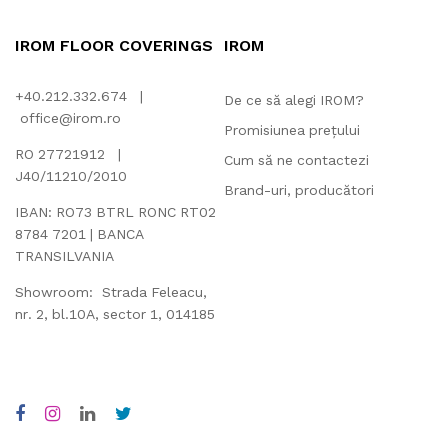
IROM FLOOR COVERINGS
IROM
+40.212.332.674 |
De ce să alegi IROM?
office@irom.ro
Promisiunea prețului
RO 27721912 |
Cum să ne contactezi
J40/11210/2010
Brand-uri, producători
IBAN: RO73 BTRL RONC RT02
8784 7201 | BANCA
TRANSILVANIA
Showroom: Strada Feleacu,
nr. 2, bl.10A, sector 1, 014185