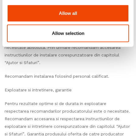
inchisa, unde temperatura este cuprinsa intre 15°C si 25°C,
umiditatea relativa ± 60%.
Allow all
Instalare
Allow selection
Pentru rezultate finale optime, o instalare corecta este o
necesitate absoluta. Prin urmare recomandam accesarea
instructiunilor de instalare corespunzatoare din capitolul
“Ajutor si Sfaturi”.
Recomandam instalarea folosind personal calificat.
Exploatare si intretinere, garantie
Pentru rezultate optime si de durata in exploatare
respectarea recomandarilor producatorului este o necesitate.
Recomandam accesarea si respectarea instructiunilor de
exploatare si intretinere corespunzatoare din capitolul “Ajutor
si Sfaturi”. Garantia produsului oferita de catre producator