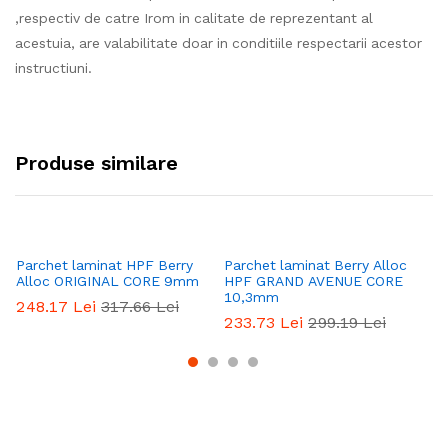
,respectiv de catre Irom in calitate de reprezentant al
acestuia, are valabilitate doar in conditiile respectarii acestor
instructiuni.
Produse similare
Parchet laminat HPF Berry
Parchet laminat Berry Alloc
Pa
Alloc ORIGINAL CORE 9mm
HPF GRAND AVENUE CORE
H
10,3mm
C
248.17
Lei
317.66
Lei
233.73
Lei
299.19
Lei
2