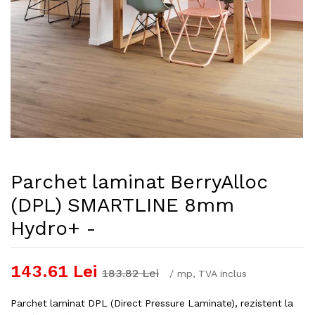
Parchet laminat BerryAlloc
(DPL) SMARTLINE 8mm
Hydro+ -
143.61
Lei
183.82
Lei
/
mp
, TVA inclus
Parchet laminat DPL (Direct Pressure Laminate), rezistent la