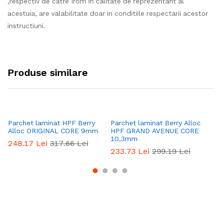
,respectiv de catre Irom in calitate de reprezentant al
acestuia, are valabilitate doar in conditiile respectarii acestor
instructiuni.
Produse similare
Parchet laminat HPF Berry
Parchet laminat Berry Alloc
Pa
Alloc ORIGINAL CORE 9mm
HPF GRAND AVENUE CORE
H
10,3mm
C
248.17
Lei
317.66
Lei
233.73
Lei
299.19
Lei
2