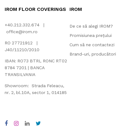
IROM FLOOR COVERINGS
IROM
+40.212.332.674 |
De ce să alegi IROM?
office@irom.ro
Promisiunea prețului
RO 27721912 |
Cum să ne contactezi
J40/11210/2010
Brand-uri, producători
IBAN: RO73 BTRL RONC RT02
8784 7201 | BANCA
TRANSILVANIA
Showroom: Strada Feleacu,
nr. 2, bl.10A, sector 1, 014185