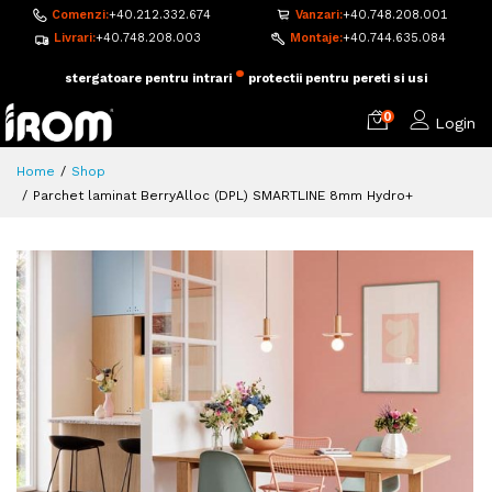
Comenzi:
+40.212.332.674
Vanzari:
+40.748.208.001
Livrari:
+40.748.208.003
Montaje:
+40.744.635.084
•
adezivi si accesorii pentru montaj
pardoseala flotanta
0
Login
Home
Shop
Parchet laminat BerryAlloc (DPL) SMARTLINE 8mm Hydro+