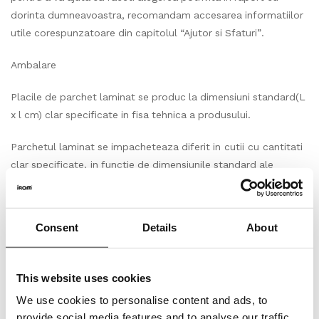
dorinta dumneavoastra, recomandam accesarea informatiilor
utile corespunzatoare din capitolul “Ajutor si Sfaturi”.
Ambalare
Placile de parchet laminat se produc la dimensiuni standard(L
x l cm) clar specificate in fisa tehnica a produsului.
Parchetul laminat se impacheteaza diferit in cutii cu cantitati
clar specificate, in functie de dimensiunile standard ale
placilor respectivului produs.
Produsul solicitat, respectiv cantitatea achizitionata
Consent
Details
About
in m2(metri patrati) va fi livrata in cutii , fiecare cutie avand o
cantitate clar specificata in m2 (metri patrati/cutie). Asfel
cantitatea totala in m2(metri patrati) care se va comanda,
This website uses cookies
respectiv achizitiona, va insemna un numar intreg de cutii.
We use cookies to personalise content and ads, to
provide social media features and to analyse our traffic.
Depozitare