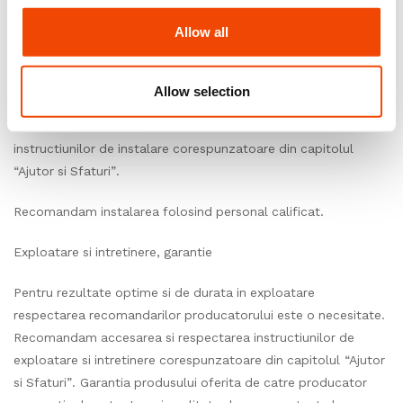
inchisa, unde temperatura este cuprinsa intre 15°C si 25°C,
umiditatea relativa ± 60%.
Allow all
Instalare
Allow selection
Pentru rezultate finale optime, o instalare corecta este o
necesitate absoluta. Prin urmare recomandam accesarea
instructiunilor de instalare corespunzatoare din capitolul
“Ajutor si Sfaturi”.
Recomandam instalarea folosind personal calificat.
Exploatare si intretinere, garantie
Pentru rezultate optime si de durata in exploatare
respectarea recomandarilor producatorului este o necesitate.
Recomandam accesarea si respectarea instructiunilor de
exploatare si intretinere corespunzatoare din capitolul “Ajutor
si Sfaturi”. Garantia produsului oferita de catre producator