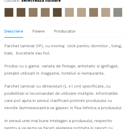
Culoare:
selecteaza culoare
Descriere
Fisiere
Producator
Parchet laminat DPL cu montaj click pentru dormitor , living,
baie, bucatarie sau hol.
Produs cu o gama variata de finisaje, antistatic si ignifugat,
pretabil utilizarii in magazine, hoteluri si restaurante.
Parchet laminat cu dimensiuni (L x l cm) specificate, cu
posibilitati si recomandari de utilizare multiple. Informatiile
care pot ajuta in sensul clarificarii potrivirii produsului cu
nevoile dumneavoastra se gasesc in fisa tehnica a produsului.
In sensul unei mai bune intelegeri a produsului, respectiv
pentru a va ajuta sa faceti alegerea potrivita in raport cu