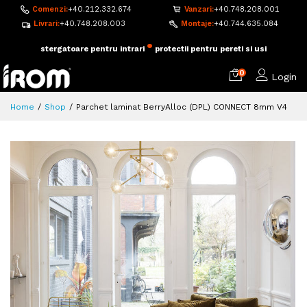
Comenzi:
+40.212.332.674
Vanzari:
+40.748.208.001
Livrari:
+40.748.208.003
Montaje:
+40.744.635.084
•
adezivi si accesorii pentru montaj
pardoseala flotanta
0
Login
Home
Shop
Parchet laminat BerryAlloc (DPL) CONNECT 8mm V4