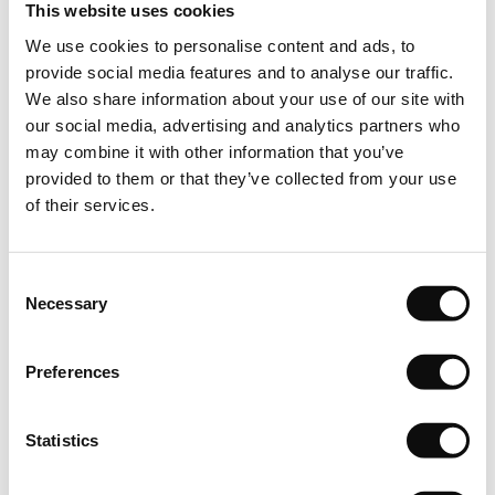
This website uses cookies
in m2(metri patrati) va fi livrata in cutii , fiecare cutie avand o
cantitate clar specificata in m2 (metri patrati/cutie). Asfel
We use cookies to personalise content and ads, to
cantitatea totala in m2(metri patrati) care se va comanda,
provide social media features and to analyse our traffic.
We also share information about your use of our site with
respectiv achizitiona, va insemna un numar intreg de cutii.
our social media, advertising and analytics partners who
Depozitare
may combine it with other information that you’ve
provided to them or that they’ve collected from your use
Puneti cutiile de parchet laminat pe o suprafata plana in
of their services.
camera in care urmeaza sa fie instalat. Lasati-le in asteptare
timp de cel putin 24 de ore pentru a se aclimatiza.
Consent
Necessary
Inspectie
Selection
Calitatea, culoarea si numarul lotului de fabricatie sunt
Preferences
mentionate de catre producator pentru fiecare produs in
parte. Pentru un rezultat optim dupa montare, vizual vorbind,
este foarte important sa folositi produs din acelasi lot de
Statistics
fabricatie in aceeasi incapere sau suprafata in parte. Prin
urmare, trebuie sa verificati intotdeauna produsul livrat inainte