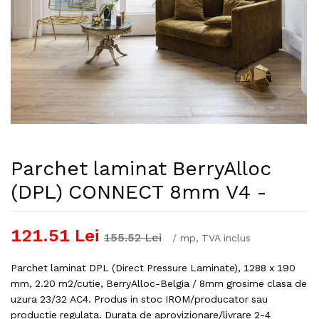
Parchet laminat BerryAlloc
(DPL) CONNECT 8mm V4 -
121.51
Lei
155.52
Lei
/
mp
, TVA inclus
Parchet laminat DPL (Direct Pressure Laminate), 1288 x 190
mm, 2.20 m2/cutie, BerryAlloc-Belgia / 8mm grosime clasa de
uzura 23/32 AC4. Produs in stoc IROM/producator sau
productie regulata. Durata de aprovizionare/livrare 2-4