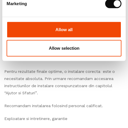
Marketing
de a incepe instalarea.
Conditii de mediu
Allow all
In asteptarea instalarii, depozitati placile intr-o camera
inchisa, unde temperatura este cuprinsa intre 15°C si 25°C,
umiditatea relativa ± 60%.
Allow selection
Instalare
Pentru rezultate finale optime, o instalare corecta este o
necesitate absoluta. Prin urmare recomandam accesarea
instructiunilor de instalare corespunzatoare din capitolul
“Ajutor si Sfaturi”.
Recomandam instalarea folosind personal calificat.
Exploatare si intretinere, garantie