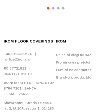
IROM FLOOR COVERINGS
IROM
+40.212.332.674 |
De ce să alegi IROM?
office@irom.ro
Promisiunea prețului
RO 27721912 |
Cum să ne contactezi
J40/11210/2010
Brand-uri, producători
IBAN: RO73 BTRL RONC RT02
8784 7201 | BANCA
TRANSILVANIA
Showroom: Strada Feleacu,
nr. 2, bl.10A, sector 1, 014185