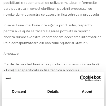
posibilitati si recomandari de utilizare multiple. Informatiile
care pot ajuta in sensul clarificarii potrivirii produsului cu
nevoile dumneavoastra se gasesc in fisa tehnica a produsului.
In sensul unei mai bune intelegeri a produsului, respectiv
pentru a va ajuta sa faceti alegerea potrivita in raport cu
dorinta dumneavoastra, recomandam accesarea informatiilor
utile corespunzatoare din capitolul “Ajutor si Sfaturi”.
Ambalare
Placile de parchet laminat se produc la dimensiuni standard(L
x l cm) clar specificate in fisa tehnica a produsului.
Parchetul laminat se impacheteaza diferit in cutii cu cantitati
clar specificate, in functie de dimensiunile standard ale
Consent
Details
About
placilor respectivului produs.
Produsul solicitat, respectiv cantitatea achizitionata