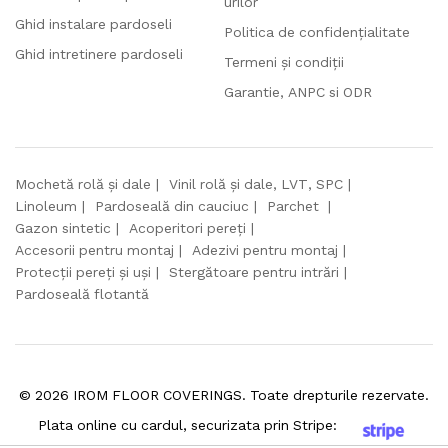
urilor
Ghid instalare pardoseli
Politica de confidențialitate
Ghid intretinere pardoseli
Termeni și condiții
Garantie, ANPC si ODR
Mochetă rolă și dale
Vinil rolă și dale, LVT, SPC
Linoleum
Pardoseală din cauciuc
Parchet
Gazon sintetic
Acoperitori pereți
Accesorii pentru montaj
Adezivi pentru montaj
Protecții pereți și uși
Stergătoare pentru intrări
Pardoseală flotantă
©
2026
IROM FLOOR COVERINGS. Toate drepturile rezervate.
Plata online cu cardul, securizata prin Stripe: