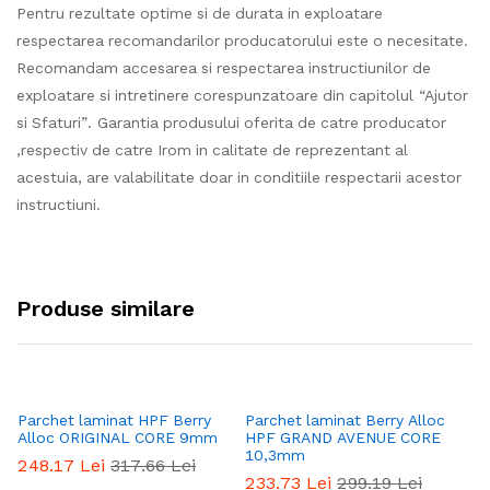
Pentru rezultate optime si de durata in exploatare
respectarea recomandarilor producatorului este o necesitate.
Recomandam accesarea si respectarea instructiunilor de
exploatare si intretinere corespunzatoare din capitolul “Ajutor
si Sfaturi”. Garantia produsului oferita de catre producator
,respectiv de catre Irom in calitate de reprezentant al
acestuia, are valabilitate doar in conditiile respectarii acestor
instructiuni.
Produse similare
Parchet laminat HPF Berry
Parchet laminat Berry Alloc
Pa
Alloc ORIGINAL CORE 9mm
HPF GRAND AVENUE CORE
H
10,3mm
C
248.17
Lei
317.66
Lei
233.73
Lei
299.19
Lei
2