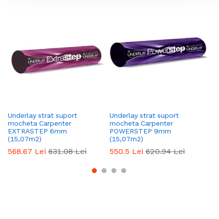
Underlay strat suport
Underlay strat suport
Un
mocheta Carpenter
mocheta Carpenter
mo
EXTRASTEP 6mm
POWERSTEP 9mm
1
(15,07m2)
(15,07m2)
4
568.67
Lei
631.08
Lei
550.5
Lei
620.94
Lei