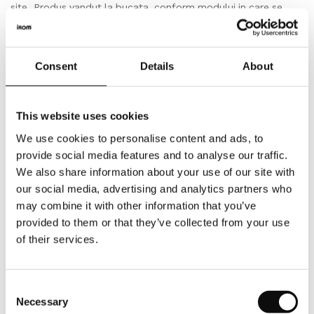
site. Produs vandut la bucata, conform modului in care se
livreaza produsul de catre producator. Asfel cantitatea totala
in bucati care se va comanda, respectiv achizitiona, va
insemna un numar intreg de bucati/ml(metri liniari).
Consent
Details
About
Depozitare
This website uses cookies
Depozitati cu atentie produsele pe o suprafata plana in
We use cookies to personalise content and ads, to
asteptarea instalarii. Lasati-le in asteptare timp de cel putin
provide social media features and to analyse our traffic.
24 de ore pentru a se aclimatiza.
We also share information about your use of our site with
our social media, advertising and analytics partners who
Inspectie
may combine it with other information that you’ve
Verificati intotdeauna produsul livrat inainte de a incepe
provided to them or that they’ve collected from your use
of their services.
instalarea.
Conditii de mediu
Consent
Necessary
In asteptarea instalarii, depozitati produsele intr-o camera
Selection