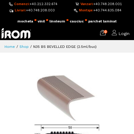
Comenzi:
+40.212.332.674
Vanzari:
+40.748.208.001
Livrari:
+40.748.208.003
Montaje:
+40.744.635.084
•
•
•
•
mocheta
vinil
linoleum
cauciuc
parchet laminat
0
Login
Home
Shop
N35 BS BEVELLED EDGE (2.5ml/buc)