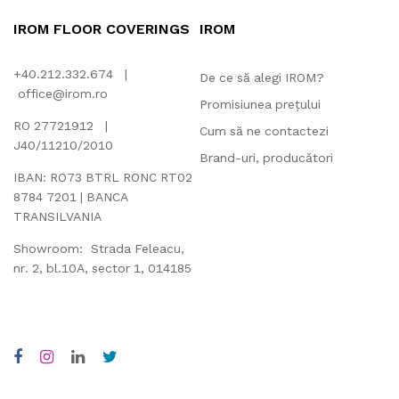
IROM FLOOR COVERINGS
IROM
+40.212.332.674 |
De ce să alegi IROM?
office@irom.ro
Promisiunea prețului
RO 27721912 |
Cum să ne contactezi
J40/11210/2010
Brand-uri, producători
IBAN: RO73 BTRL RONC RT02
8784 7201 | BANCA
TRANSILVANIA
Showroom: Strada Feleacu,
nr. 2, bl.10A, sector 1, 014185