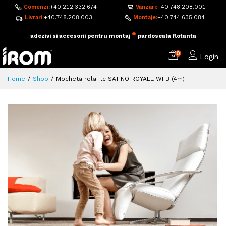
Comenzi:
+40.212.332.674
Vanzari:
+40.748.208.001
Livrari:
+40.748.208.003
Montaje:
+40.744.635.084
•
adezivi si accesorii pentru montaj
pardoseala flotanta
0
Login
Home
Shop
Mocheta rola Itc SATINO ROYALE WFB (4m)