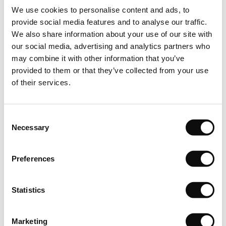
solicitat,respectiv cantitatea achizitionata in m2(metri patrati)
We use cookies to personalise content and ads, to
va fi livrata in ml(metri liniari), conform solicitarii
provide social media features and to analyse our traffic.
dumneavoastra, rola avand latimea de 4m.
We also share information about your use of our site with
our social media, advertising and analytics partners who
Depozitare
may combine it with other information that you’ve
provided to them or that they’ve collected from your use
Puneti rolele pe o suprafata plana in camera in care urmeaza
of their services.
sa fie instalata mocheta. Lasati-le in asteptare timp de cel
putin 24 de ore pentru a se aclimatiza.
Consent
Inspectie
Necessary
Selection
Calitatea, culoarea si numarul lotului de fabricatie sunt
Preferences
mentionate de catre producator pentru fiecare produs in
parte. Pentru un rezultat optim dupa montare, vizual vorbind,
este foarte important sa folositi role din acelasi lot de
Statistics
fabricatie in aceeasi incapere sau suprafata in parte. Prin
urmare, trebuie sa verificati intotdeauna produsul livrat inainte
Marketing
de a incepe instalarea.