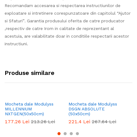
Recomandam accesarea si respectarea instructiunilor de
exploatare si intretinere corespunzatoare din capitolul “Ajutor
si Sfaturi”. Garantia produsului oferita de catre producator
,respectiv de catre Irom in calitate de reprezentant al
acestuia, are valabilitate doar in conditiile respectarii acestor
instructiuni.
Produse similare
Mocheta dale Modulyss
Mocheta dale Modulyss
Mo
MILLENNIUM
DSGN ABSOLUTE
CO
NXTGEN(50x50cm)
(50x50cm)
3
177.26
Lei
213.26
Lei
221.4
Lei
267.64
Lei