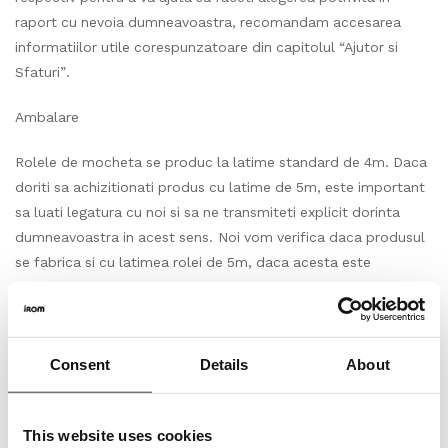
raport cu nevoia dumneavoastra, recomandam accesarea
informatiilor utile corespunzatoare din capitolul “Ajutor si
Sfaturi”.
Ambalare
Rolele de mocheta se produc la latime standard de 4m. Daca
doriti sa achizitionati produs cu latime de 5m, este important
sa luati legatura cu noi si sa ne transmiteti explicit dorinta
dumneavoastra in acest sens. Noi vom verifica daca produsul
se fabrica si cu latimea rolei de 5m, daca acesta este
disponibil in stocul producatorului sau care sunt posibilitatile
de productie, respectiv care este durata estimata de livrare. In
cazul unui raspuns pozitiv, agreat de catre ambele parti vom
continua dialogul direct(telefonic, email sau mesaj) pentru
Consent
Details
About
finalizarea achizitiei. Rolele de mocheta nu se produc de
regula la o lungime standard. Acestea se produc cu lungimi
This website uses cookies
variabile cuprinse de regula intre 100 si 160m2. Produsul