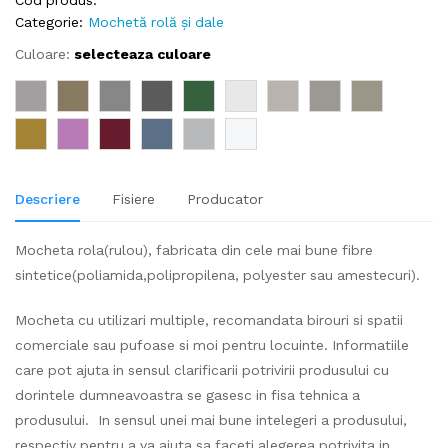
Cod produs:
Categorie:
Mochetă rolă și dale
Culoare:
selecteaza culoare
Descriere
Fisiere
Producator
Mocheta rola(rulou), fabricata din cele mai bune fibre
sintetice(poliamida,polipropilena, polyester sau amestecuri).
Mocheta cu utilizari multiple, recomandata birouri si spatii
comerciale sau pufoase si moi pentru locuinte. Informatiile
care pot ajuta in sensul clarificarii potrivirii produsului cu
dorintele dumneavoastra se gasesc in fisa tehnica a
produsului. In sensul unei mai bune intelegeri a produsului,
respectiv pentru a va ajuta sa faceti alegerea potrivita in