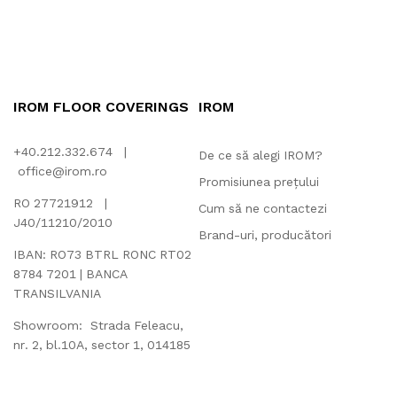
IROM FLOOR COVERINGS
IROM
+40.212.332.674 |
De ce să alegi IROM?
office@irom.ro
Promisiunea prețului
RO 27721912 |
Cum să ne contactezi
J40/11210/2010
Brand-uri, producători
IBAN: RO73 BTRL RONC RT02
8784 7201 | BANCA
TRANSILVANIA
Showroom: Strada Feleacu,
nr. 2, bl.10A, sector 1, 014185