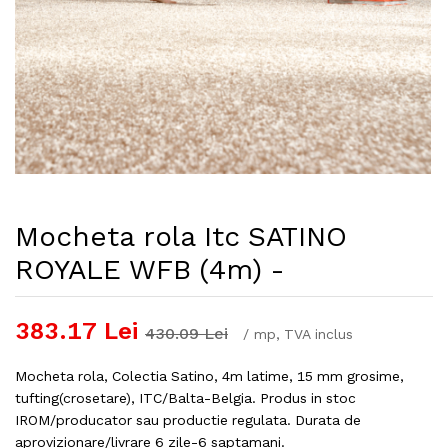
Mocheta rola Itc SATINO
ROYALE WFB (4m) -
383.17
Lei
430.09
Lei
/
mp
, TVA inclus
Mocheta rola, Colectia Satino, 4m latime, 15 mm grosime,
tufting(crosetare), ITC/Balta-Belgia. Produs in stoc
IROM/producator sau productie regulata. Durata de
aprovizionare/livrare 6 zile-6 saptamani.