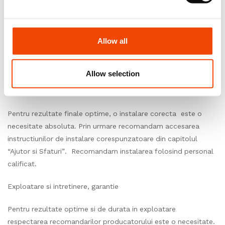
Conditii de mediu
Allow all
In asteptarea instalarii, depozitati rolele intr-o camera inchisa,
unde temperatura este cuprinsa intre 15°C si 25°C, umiditatea
relativa ± 60%.
Allow selection
Instalare
Pentru rezultate finale optime, o instalare corecta este o
necesitate absoluta. Prin urmare recomandam accesarea
instructiunilor de instalare corespunzatoare din capitolul
“Ajutor si Sfaturi”. Recomandam instalarea folosind personal
calificat.
Exploatare si intretinere, garantie
Pentru rezultate optime si de durata in exploatare
respectarea recomandarilor producatorului este o necesitate.