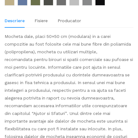
Descriere
Fisiere
Producator
Mocheta dale, placi 50×50 cm (modulara) in a carei
compozitie au fost folosite cele mai bune fibre din poliamida
(polipropilena), mocheta cu utilizari multiple,
recomandata pentru birouri si spatii comerciale sau pufoase si
moi pentru locuinte. Informatiile care pot ajuta in sensul
clarificarii potrivirii produsului cu dorintele dumneavoastra se
gasesc in fisa tehnica a produsului. In sensul unei mai bune
intelegeri a produsului, respectiv pentru a va ajuta sa faceti
alegerea potrivita in raport cu nevoia dumneavoastra,
recomandam accesarea informatiilor utile corespunzatoare
din capitolul “Ajutor si Sfaturi”. Unul dintre cele mai
importante avantaje ale dalelor de mocheta este usurinta si
flexibilitatea cu care pot fi instalate sau inlocuite. In plus,
folosirea dalelor de mocheta inseamna economii de costuri