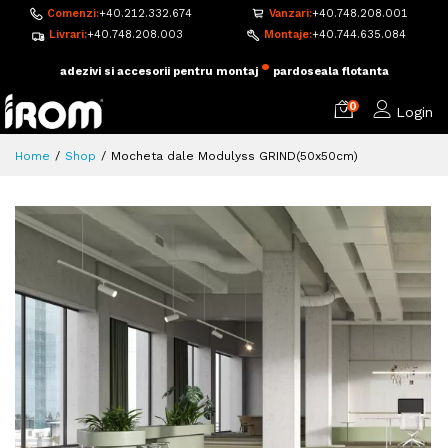
Comenzi:
+40.212.332.674
Vanzari:
+40.748.208.001
Livrari:
+40.748.208.003
Montaje:
+40.744.635.084
•
adezivi si accesorii pentru montaj
pardoseala flotanta
0
Login
Home
Shop
Mocheta dale Modulyss GRIND(50x50cm)