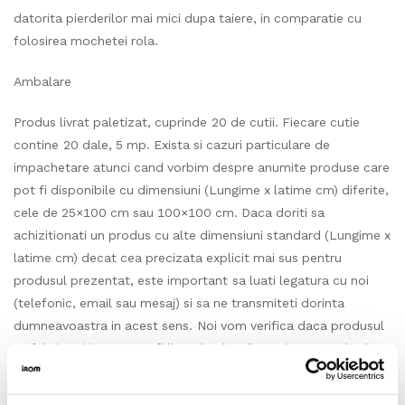
datorita pierderilor mai mici dupa taiere, in comparatie cu
folosirea mochetei rola.
Ambalare
Produs livrat paletizat, cuprinde 20 de cutii. Fiecare cutie
contine 20 dale, 5 mp. Exista si cazuri particulare de
impachetare atunci cand vorbim despre anumite produse care
pot fi disponibile cu dimensiuni (Lungime x latime cm) diferite,
cele de 25×100 cm sau 100×100 cm. Daca doriti sa
achizitionati un produs cu alte dimensiuni standard (Lungime x
latime cm) decat cea precizata explicit mai sus pentru
produsul prezentat, este important sa luati legatura cu noi
(telefonic, email sau mesaj) si sa ne transmiteti dorinta
dumneavoastra in acest sens. Noi vom verifica daca produsul
se fabrica si/sau poate fi livrat la alta dimensiune standard,
daca acesta este disponibil in stocul producatorului sau care
sunt posibilitatile de productie, respectiv care poate fi durata