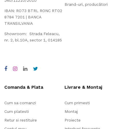
J40/11210/2010
Brand-uri, producători
IBAN: RO73 BTRL RONC RT02
8784 7201 | BANCA
TRANSILVANIA
Showroom: Strada Feleacu,
nr. 2, bl.10A, sector 1, 014185
Comanda & Plata
Livrare & Montaj
Cum sa comanzi
Cum primesti
Cum platesti
Montaj
Retur si restituire
Proiecte
Contul meu
Intrebari frecvente