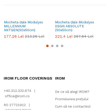
Mocheta dale Modulyss
Mocheta dale Modulyss
Mo
MILLENNIUM
DSGN ABSOLUTE
CO
NXTGEN(50x50cm)
(50x50cm)
3
177.26
Lei
213.26
Lei
221.4
Lei
267.64
Lei
IROM FLOOR COVERINGS
IROM
+40.212.332.674 |
De ce să alegi IROM?
office@irom.ro
Promisiunea prețului
RO 27721912 |
Cum să ne contactezi