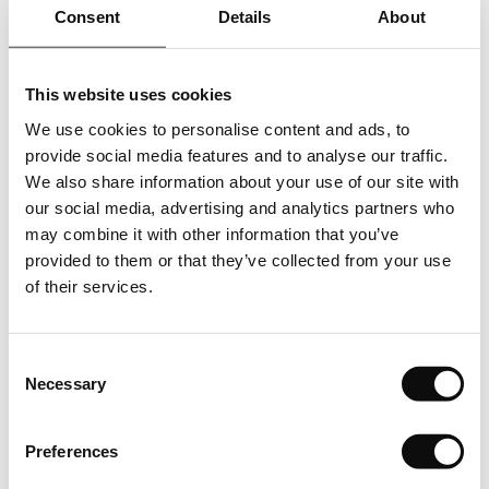
estimata de livrare. In cazul unui raspuns pozitiv, agreat de
Consent
Details
About
catre ambele parti, vom continua dialogul direct pentru
finalizarea achizitiei. Produsul solicitat, respectiv cantitatea
This website uses cookies
achizitionata in m2 (metri patrati) va fi livrata in cutii, fiecare
cutie avand o cantitate clar specificata in m2 (metri
We use cookies to personalise content and ads, to
patrati/cutie). Astfel cantitatea totala in m2 (metri patrati)
provide social media features and to analyse our traffic.
care se va comanda, respectiv achizitiona, va insemna un
We also share information about your use of our site with
numar intreg de cutii.
our social media, advertising and analytics partners who
may combine it with other information that you’ve
Depozitare
provided to them or that they’ve collected from your use
of their services.
Puneti cutiile pe o suprafata plana in camera in care urmeaza
sa fie instalata mocheta. Deschideti cutiile in partea
superioara sau laterala si lasati placile timp de cel putin 24 de
Consent
Necessary
ore pentru a se aclimatiza.
Selection
Inspectie
Preferences
Calitatea, culoarea si numarul lotului de fabricatie sunt