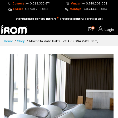
Comenzi:
+40.212.332.674
Vanzari:
+40.748.208.001
Livrari:
+40.748.208.003
Montaje:
+40.744.635.084
•
adezivi si accesorii pentru montaj
pardoseala flotanta
0
Login
Home
Shop
Mocheta dale Balta Lct ARIZONA (50x50cm)