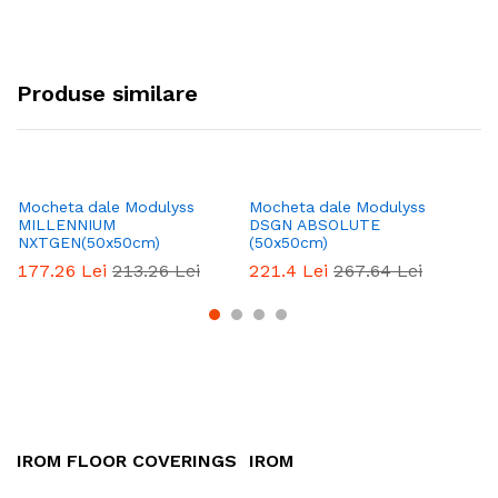
Produse similare
Mocheta dale Modulyss
Mocheta dale Modulyss
Mo
MILLENNIUM
DSGN ABSOLUTE
CO
NXTGEN(50x50cm)
(50x50cm)
3
177.26
Lei
213.26
Lei
221.4
Lei
267.64
Lei
IROM FLOOR COVERINGS
IROM