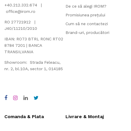
+40.212.332.674 |
De ce să alegi IROM?
office@irom.ro
Promisiunea prețului
RO 27721912 |
Cum să ne contactezi
J40/11210/2010
Brand-uri, producători
IBAN: RO73 BTRL RONC RT02
8784 7201 | BANCA
TRANSILVANIA
Showroom: Strada Feleacu,
nr. 2, bl.10A, sector 1, 014185
Comanda & Plata
Livrare & Montaj