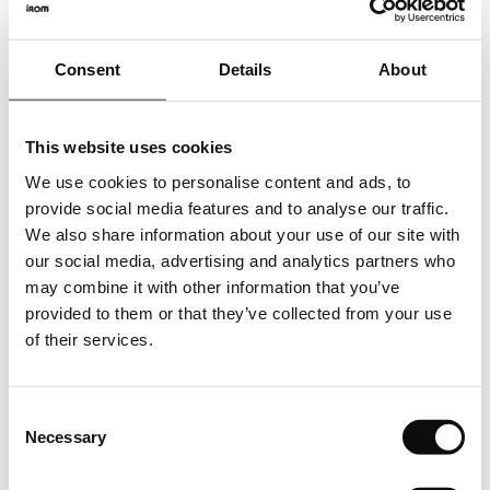
dumneavoastra in acest sens. Noi vom verifica daca produsul
se fabrica si/sau poate fi livrat la alta dimensiune standard,
daca acesta este disponibil in stocul producatorului sau care
Consent
Details
About
sunt posibilitatile de productie, respectiv care poate fi durata
estimata de livrare. In cazul unui raspuns pozitiv, agreat de
catre ambele parti, vom continua dialogul direct pentru
This website uses cookies
finalizarea achizitiei. Produsul solicitat, respectiv cantitatea
We use cookies to personalise content and ads, to
achizitionata in m2 (metri patrati) va fi livrata in cutii, fiecare
provide social media features and to analyse our traffic.
cutie avand o cantitate clar specificata in m2 (metri
We also share information about your use of our site with
patrati/cutie). Astfel cantitatea totala in m2 (metri patrati)
our social media, advertising and analytics partners who
care se va comanda, respectiv achizitiona, va insemna un
may combine it with other information that you’ve
numar intreg de cutii.
provided to them or that they’ve collected from your use
of their services.
Depozitare
Puneti cutiile pe o suprafata plana in camera in care urmeaza
Consent
Necessary
sa fie instalata mocheta. Deschideti cutiile in partea
Selection
superioara sau laterala si lasati placile timp de cel putin 24 de