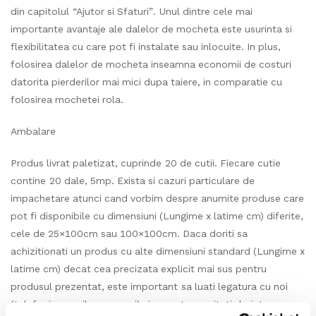
din capitolul “Ajutor si Sfaturi”. Unul dintre cele mai
importante avantaje ale dalelor de mocheta este usurinta si
flexibilitatea cu care pot fi instalate sau inlocuite. In plus,
folosirea dalelor de mocheta inseamna economii de costuri
datorita pierderilor mai mici dupa taiere, in comparatie cu
folosirea mochetei rola.
Ambalare
Produs livrat paletizat, cuprinde 20 de cutii. Fiecare cutie
contine 20 dale, 5mp. Exista si cazuri particulare de
impachetare atunci cand vorbim despre anumite produse care
pot fi disponibile cu dimensiuni (Lungime x latime cm) diferite,
cele de 25×100cm sau 100×100cm. Daca doriti sa
achizitionati un produs cu alte dimensiuni standard (Lungime x
latime cm) decat cea precizata explicit mai sus pentru
produsul prezentat, este important sa luati legatura cu noi
(telefonic, email sau mesaj) si sa ne transmiteti dorinta