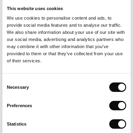
Ambalare,livrare
This website uses cookies
We use cookies to personalise content and ads, to
Produs si impachetat la bucata, cantitate standard pe bucata
provide social media features and to analyse our traffic.
(ml/buc) conform prezentarii produsului pe site, specificata in
We also share information about your use of our site with
fisa tehnica. Produs vandut la bucata, conform modului in
our social media, advertising and analytics partners who
care se livreaza produsul de catre producator. Astfel
may combine it with other information that you’ve
cantitatea totala in bucati care se va comanda, respectiv
provided to them or that they’ve collected from your use
achizitiona, va insemna un numar intreg de bucati/ml(metri
of their services.
liniari).
Depozitare
Consent
Necessary
Selection
Depozitati cu atentie produsele pe o suprafata plana in
asteptarea intalarii. Lasati-le in asteptare timp de cel putin 24
Preferences
de ore pentru a se aclimatiza.
Inspectie
Statistics