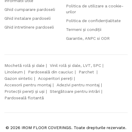
Informatii utile
Politica de utilizare a cookie-
Ghid cumparare pardoseli
urilor
Ghid instalare pardoseli
Politica de confidențialitate
Ghid intretinere pardoseli
Termeni și condiții
Garantie, ANPC si ODR
Mochetă rolă și dale
Vinil rolă și dale, LVT, SPC
Linoleum
Pardoseală din cauciuc
Parchet
Gazon sintetic
Acoperitori pereți
Accesorii pentru montaj
Adezivi pentru montaj
Protecții pereți și uși
Stergătoare pentru intrări
Pardoseală flotantă
©
2026
IROM FLOOR COVERINGS. Toate drepturile rezervate.