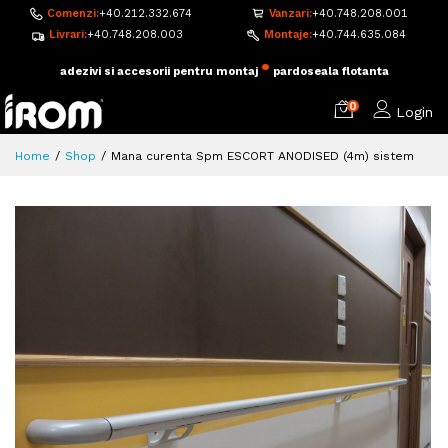
Comenzi:
+40.212.332.674
Vanzari:
+40.748.208.001
Livrari:
+40.748.208.003
Montaje:
+40.744.635.084
•
adezivi si accesorii pentru montaj
pardoseala flotanta
0
Login
Home
Shop
Mana curenta Spm ESCORT ANODISED (4m) sistem