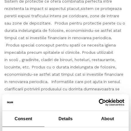
Sistem de protectie ce ofera combinatia perfecta intre
rezistenta la impact si aspectul placut,sistem ce protejeaza
peretii expusi traficului intens pe coridoare, zone de intrare
sau zone de depozitare. Produs pentru protectie perete cu o
durata indelungata de folosire, economisindu-se astfel atat
timpul cat si investiile financiare in renovarea periodica.
Produs special conceput pentru spatii ce necesita igiena
impecabila precum spitalele si clinicile. Produs utilizabil
in scoli , gradinite, cladiri de birouri, hoteluri, restaurante,
locuinte, etc. Produs cu o durata indelungata de folosire,
economisindu-se astfel atat timpul cat si investiile financiare
in renovarea periodica. Informatiile care pot ajuta in sensul
clarificarii potrivirii produsului cu dorinta dumneavoastra se
gasesc in fisa tehnica a produsului. In sensul unei mai bune
intelegeri a produsului, respectiv pentru a va ajuta sa faceti
alegerea potrivita in raport cu nevoia dumneavoastra,
recomandam accesarea informatiilor utile corespunzatoare
Consent
Details
About
din capitolul “Ajutor si Sfaturi”.