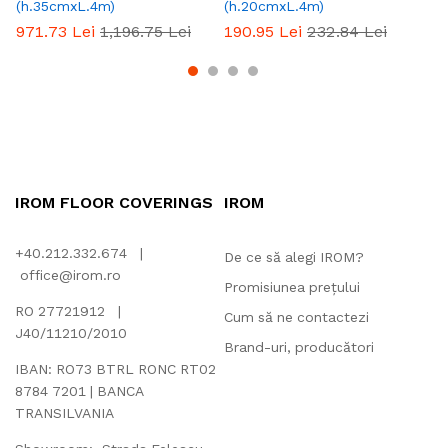
(h.35cmxL.4m)
(h.20cmxL.4m)
1,
971.73
Lei
1,196.75
Lei
190.95
Lei
232.84
Lei
IROM FLOOR COVERINGS
IROM
+40.212.332.674 |
De ce să alegi IROM?
office@irom.ro
Promisiunea prețului
RO 27721912 |
Cum să ne contactezi
J40/11210/2010
Brand-uri, producători
IBAN: RO73 BTRL RONC RT02
8784 7201 | BANCA
TRANSILVANIA