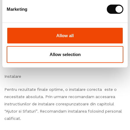
Pentru un rezultat optim dupa montare, vizual vorbind, este
foarte important sa folositi produse din acelasi lot de
Marketing
fabricatie in aceeasi incapere. Prin urmare, trebuie sa verificati
intotdeauna produsul livrat inainte de a incepe instalarea.
Allow all
Conditii de mediu
In asteptarea instalarii, depozitati produsele intr-o camera
Allow selection
inchisa, unde temperatura este cuprinsa intre 15°C si 25°C,
umiditatea relativa ± 60%.
Instalare
Pentru rezultate finale optime, o instalare corecta este o
necesitate absoluta. Prin urmare recomandam accesarea
instructiunilor de instalare corespunzatoare din capitolul
“Ajutor si Sfaturi”. Recomandam instalarea folosind personal
calificat.