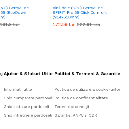
(LVT) BerryAlloc
Vinil dale (SPC) BerryAlloc
V
o 55 GlueDown
SPIRIT Pro 55 Click Comfort
S
mm)
(914x610mm)
161.3
Lei
172.58
Lei
222.61
Lei
aj
Ajutor & Sfaturi Utile
Politici & Termeni & Garantie
Informatii utile
Politica de utilizare a cookie-urilor
Ghid cumparare pardoseli
Politica de confidențialitate
Ghid instalare pardoseli
Termeni și condiții
e
Ghid intretinere pardoseli
Garantie, ANPC si ODR