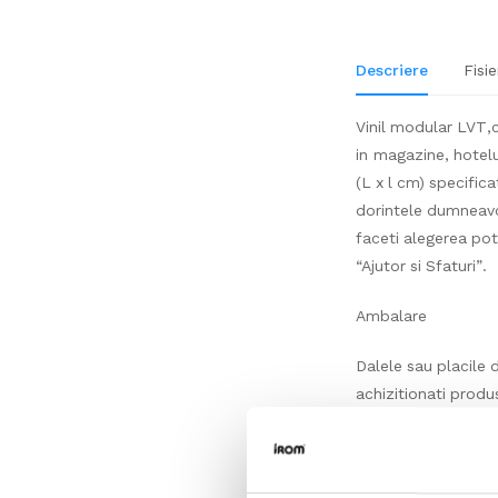
Descriere
Fisie
Vinil modular LVT,cu
in magazine, hotelur
(L x l cm) specifica
dorintele dumneavoa
faceti alegerea po
“Ajutor si Sfaturi”.
Ambalare
Dalele sau placile d
achizitionati produ
important sa luati 
produsul se fabrica
posibilitatile de p