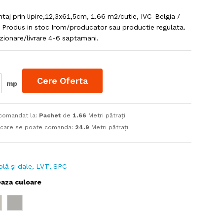
ntaj prin lipire,12,3x61,5cm, 1.66 m2/cutie, IVC-Belgia /
Produs in stoc Irom/producator sau productie regulata.
zionare/livrare 4-6 saptamani.
Cere Oferta
mp
 comandat la:
Pachet
de
1.66
Metri pătrați
 care se poate comanda:
24.9
Metri pătrați
rolă și dale, LVT, SPC
eaza culoare