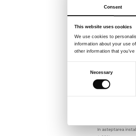
continua dialogul di
Consent
dimensiunile standa
fi livrata in cutii 
va comanda, respec
This website uses cookies
We use cookies to personalis
Depozitare
information about your use of
other information that you’ve
Puneti cutiile de vi
pentru a se aclimat
Consent
Necessary
Selection
Inspectie
Calitatea, culoarea
dupa montare, vizua
Prin urmare, trebuie
Conditii de mediu
In asteptarea insta