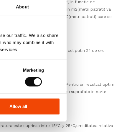
 cutii cu cantitati clar specificate, in functie de
About
 respectiv cantitatea achizitionata in m2(metri patrati) va
cutie). Astfel cantitatea totala in m2(metri patrati) care se
se our traffic. We also share
ers who may combine it with
 services.
ilul. Lasati-le in asteptare timp de cel putin 24 de ore
Marketing
or pentru fiecare produs in parte. Pentru un rezultat optim
e fabricatie in aceeasi incapere sau suprafata in parte.
rea.
Allow all
eratura este cuprinsa intre 15°C și 25°C,umiditatea relativa