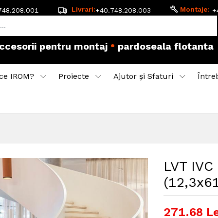
Livrari:
Montaje:
748.208.001
+40.748.208.003
+
•
accesorii pentru montaj
pardoseala flotanta
ce IROM?
Proiecte
Ajutor și Sfaturi
Între
LVT IVC
(12,3x6
271.68
Le