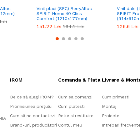
yAlloc
Vinil placi (SPC) BerryAlloc
Vinil dale 
x612mm)
SPIRIT Home 40 Click
SPIRIT Pr
Comfort (1210x177mm)
(914x610
Lei
151.22
Lei
194.1
Lei
126.6
Lei
IROM
Comanda & Plata
Livrare & Mont
De ce să alegi IROM?
Cum sa comanzi
Cum primesti
Promisiunea prețului
Cum platesti
Montaj
Cum să ne contactezi
Retur si restituire
Proiecte
ANIA
Brand-uri, producători
Contul meu
Intrebari frecvent