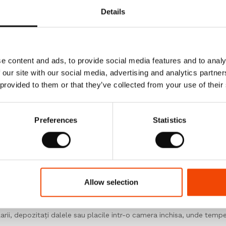
rect pentru finalizarea achizitiei. Vinilul, LVT-ul se impacheteaza in
Details
rd ale placilor sau dalelor respectivului produs. Produsul solicitat,
, fiecare cutie avand o cantitate clar specificata in m2 (metri patrati/
tiv achizitiona, va insemna un numar intreg de cutii.
e content and ads, to provide social media features and to analy
 our site with our social media, advertising and analytics partn
 provided to them or that they’ve collected from your use of their
nil pe o suprafata plana in camera in care urmeaza sa fie instalat vin
iza.
Preferences
Statistics
 si numarul lotului de fabricatie sunt mentionate de catre producat
l vorbind, este foarte important sa folositi produs din acelasi lot d
 sa verificati intotdeauna produsul livrat inainte de a incepe instala
Allow selection
larii, depozitați dalele sau placile intr-o camera inchisa, unde temp