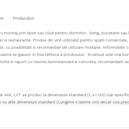
re
Producator
 montaj prin lipire sau click pentru dormitor , living, bucatarie sau h
i si restaurante. Produs din vinil utilizabil pentru spatii comerciale, 
te, cu posibilitati si recomandari de utilizare multiple. Informatiile ca
stra se gasesc in fisa tehnica a produsului. In sensul unei mai bune
trivita in raport cu nevoia dumneavoastra concreta, recomandam acc
e vinil, LVT se produc la dimensiuni standard (L x l cm) clar specific
s cu alte dimensiuni standard (Lungime x latime cm) decat cea prec
legatura cu noi (telefonic, email sau mesaj) si sa ne transmiteti d
 si/sau poate fi livrat la alte dimensiuni standard, daca acesta este
roductie, respectiv care poate fi durata estimata de livrare. In caz