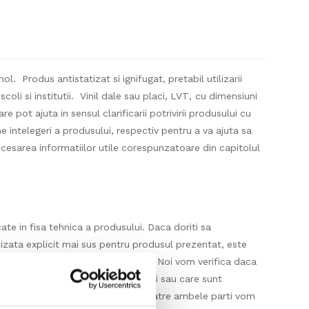
ol. Produs antistatizat si ignifugat, pretabil utilizarii
scoli si institutii. Vinil dale sau placi, LVT, cu dimensiuni
re pot ajuta in sensul clarificarii potrivirii produsului cu
 intelegeri a produsului, respectiv pentru a va ajuta sa
esarea informatiilor utile corespunzatoare din capitolul
ate in fisa tehnica a produsului. Daca doriti sa
izata explicit mai sus pentru produsul prezentat, este
orinta dumneavoastra in acest sens. Noi vom verifica daca
 disponibil in stocul producatorului sau care sunt
ul unui raspuns pozitiv, agreat de catre ambele parti vom