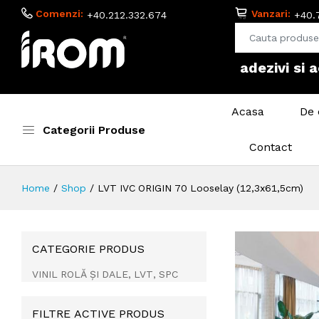
Comenzi:
Vanzari:
+40.212.332.674
+40.
adezivi si 
Acasa
De 
Categorii Produse
Contact
Home
Shop
LVT IVC ORIGIN 70 Looselay (12,3x61,5cm)
CATEGORIE PRODUS
VINIL ROLĂ ȘI DALE, LVT, SPC
FILTRE ACTIVE PRODUS