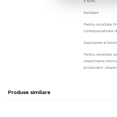
± 60%.
Instalare
Pentru rezultate f
corespunzatoare din
Exploatare si intret
Pentru rezultate o
respectarea instruc
producator ,respecti
Produse similare