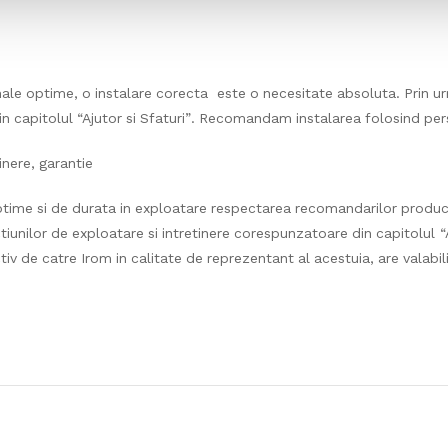
inale optime, o instalare corecta este o necesitate absoluta. Prin 
 capitolul “Ajutor si Sfaturi”. Recomandam instalarea folosind pers
inere, garantie
ptime si de durata in exploatare respectarea recomandarilor produ
tiunilor de exploatare si intretinere corespunzatoare din capitolul “A
v de catre Irom in calitate de reprezentant al acestuia, are valabilit