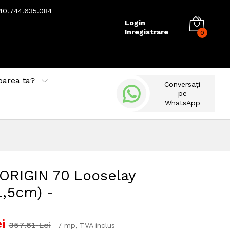
40.744.635.084
Login
Inregistrare
0
barea ta?
Conversați
pe
WhatsApp
 ORIGIN 70 Looselay
1,5cm) -
i
357.61
Lei
/
mp
, TVA inclus