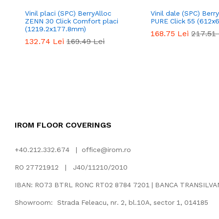
Vinil placi (SPC) BerryAlloc
Vinil dale (SPC) Berr
ZENN 30 Click Comfort placi
PURE Click 55 (612
(1219.2x177.8mm)
168.75
Lei
217.51
132.74
Lei
169.49
Lei
IROM FLOOR COVERINGS
+40.212.332.674 |
office@irom.ro
RO 27721912 | J40/11210/2010
IBAN: RO73 BTRL RONC RT02 8784 7201 | BANCA TRANSILV
Showroom: Strada Feleacu, nr. 2, bl.10A, sector 1, 014185