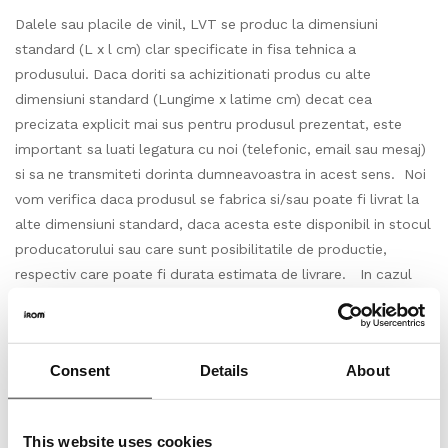
Dalele sau placile de vinil, LVT se produc la dimensiuni
standard (L x l cm) clar specificate in fisa tehnica a
produsului. Daca doriti sa achizitionati produs cu alte
dimensiuni standard (Lungime x latime cm) decat cea
precizata explicit mai sus pentru produsul prezentat, este
important sa luati legatura cu noi (telefonic, email sau mesaj)
si sa ne transmiteti dorinta dumneavoastra in acest sens. Noi
vom verifica daca produsul se fabrica si/sau poate fi livrat la
alte dimensiuni standard, daca acesta este disponibil in stocul
producatorului sau care sunt posibilitatile de productie,
respectiv care poate fi durata estimata de livrare. In cazul
unui raspuns pozitiv, agreat de catre ambele parti vom
continua dialogul direct pentru finalizarea achizitiei. Vinilul,
LVT-ul se impacheteaza in cutii cu cantitati clar
Consent
Details
About
specificate, in functie de dimensiunile standard ale placilor
sau dalelor respectivului produs. Produsul solicitat, respectiv
cantitatea achizitionata in m2(metri patrati) va fi livrata
This website uses cookies