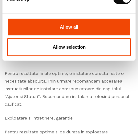
de a incepe instalarea.
Conditii de mediu
Allow all
In asteptarea instalarii, depozitați dalele sau placile intr-o
camera inchisa, unde temperatura este cuprinsa intre 15°C și
25°C,umiditatea relativa ± 60%.
Allow selection
Instalare
Pentru rezultate finale optime, o instalare corecta este o
necesitate absoluta. Prin urmare recomandam accesarea
instructiunilor de instalare corespunzatoare din capitolul
“Ajutor si Sfaturi”. Recomandam instalarea folosind personal
calificat.
Exploatare si intretinere, garantie
Pentru rezultate optime si de durata in exploatare