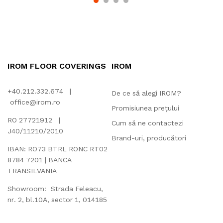
IROM FLOOR COVERINGS
IROM
+40.212.332.674 |
De ce să alegi IROM?
office@irom.ro
Promisiunea prețului
RO 27721912 |
Cum să ne contactezi
J40/11210/2010
Brand-uri, producători
IBAN: RO73 BTRL RONC RT02
8784 7201 | BANCA
TRANSILVANIA
Showroom: Strada Feleacu,
nr. 2, bl.10A, sector 1, 014185