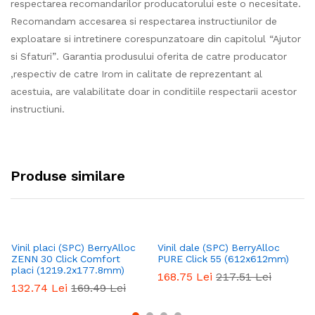
respectarea recomandarilor producatorului este o necesitate.
Recomandam accesarea si respectarea instructiunilor de
exploatare si intretinere corespunzatoare din capitolul “Ajutor
si Sfaturi”. Garantia produsului oferita de catre producator
,respectiv de catre Irom in calitate de reprezentant al
acestuia, are valabilitate doar in conditiile respectarii acestor
instructiuni.
Produse similare
Vinil placi (SPC) BerryAlloc
Vinil dale (SPC) BerryAlloc
Vi
ZENN 30 Click Comfort
PURE Click 55 (612x612mm)
SP
placi (1219.2x177.8mm)
C
168.75
Lei
217.51
Lei
132.74
Lei
169.49
Lei
1