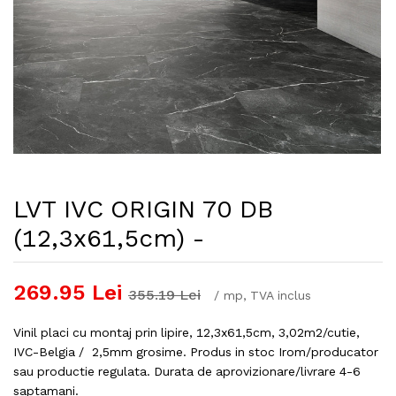
LVT IVC ORIGIN 70 DB
(12,3x61,5cm) -
269.95
Lei
355.19
Lei
/
mp
, TVA inclus
Vinil placi cu montaj prin lipire, 12,3x61,5cm, 3,02m2/cutie,
IVC-Belgia / 2,5mm grosime. Produs in stoc Irom/producator
sau productie regulata. Durata de aprovizionare/livrare 4-6
saptamani.