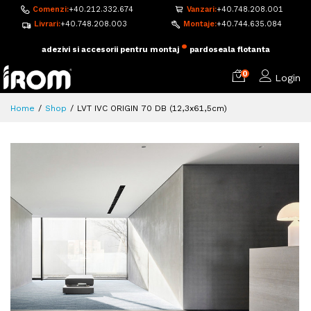
Comenzi:
+40.212.332.674
Vanzari:
+40.748.208.001
Livrari:
+40.748.208.003
Montaje:
+40.744.635.084
•
adezivi si accesorii pentru montaj
pardoseala flotanta
0
Login
Home
Shop
LVT IVC ORIGIN 70 DB (12,3x61,5cm)