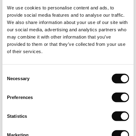
in cutii , fiecare cutie avand o cantitate clar specificata in
We use cookies to personalise content and ads, to
m2 (metri patrati/cutie). Astfel cantitatea totala in m2(metri
provide social media features and to analyse our traffic.
patrati) care se va comanda, respectiv achizitiona, va insemna
We also share information about your use of our site with
un numar intreg de cutii.
our social media, advertising and analytics partners who
may combine it with other information that you’ve
Depozitare
provided to them or that they’ve collected from your use
Puneti cutiile de vinil pe o suprafata plana in camera in care
of their services.
urmeaza sa fie instalat vinilul. Lasati-le in asteptare timp de
cel putin 24 de ore pentru a se aclimatiza.
Consent
Necessary
Selection
Inspectie
Calitatea, culoarea si numarul lotului de fabricatie sunt
Preferences
mentionate de catre producator pentru fiecare produs in
parte. Pentru un rezultat optim dupa montare, vizual vorbind,
Statistics
este foarte important sa folositi produs din acelasi lot de
fabricatie in aceeasi incapere sau suprafata in parte. Prin
urmare, trebuie sa verificati intotdeauna produsul livrat inainte
Marketing