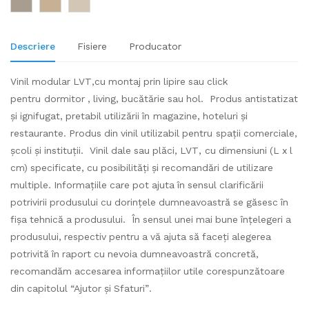
Descriere
Fisiere
Producator
Vinil modular LVT,cu montaj prin lipire sau click
pentru dormitor , living, bucătărie sau hol. Produs antistatizat
și ignifugat, pretabil utilizării în magazine, hoteluri și
restaurante. Produs din vinil utilizabil pentru spații comerciale,
școli și instituții. Vinil dale sau plăci, LVT, cu dimensiuni (L x l
cm) specificate, cu posibilități și recomandări de utilizare
multiple. Informațiile care pot ajuta în sensul clarificării
potrivirii produsului cu dorințele dumneavoastră se găsesc în
fișa tehnică a produsului. În sensul unei mai bune înțelegeri a
produsului, respectiv pentru a vă ajuta să faceți alegerea
potrivită în raport cu nevoia dumneavoastră concretă,
recomandăm accesarea informațiilor utile corespunzătoare
din capitolul “Ajutor și Sfaturi”.