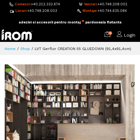
Comenzi:
+40.212.332.674
Vanzari:
+40.748.208.001
Livrari:
+40.748.208.003
Montaje:
+40.744.635.084
•
adezivi si accesorii pentru montaj
pardoseala flotanta
0
Login
Home
Shop
LVT Gerflor CREATION 55 GLUEDOWN (91,4x91,4cm)