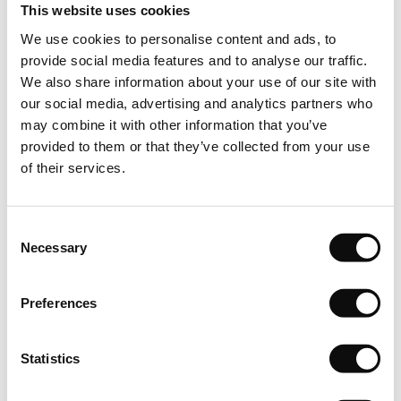
This website uses cookies
cantitatea achiziționată în m2(metri pătratț) va fi livrată
în cutii , fiecare cutie având o cantitate clar specificată în
We use cookies to personalise content and ads, to
m2 (metri pătrați/cutie). Astfel cantitatea totală în m2(metri
provide social media features and to analyse our traffic.
pătrați) care se va comanda, respectiv achiziționa, va însemna
We also share information about your use of our site with
un număr întreg de cutii.
our social media, advertising and analytics partners who
may combine it with other information that you’ve
Depozitare
provided to them or that they’ve collected from your use
of their services.
Puneți cutiile de vinil pe o suprafață plană în camera în care
urmează să fie instalat vinilul. Lăsați-le în așteptare timp de
cel puțin 24 de ore pentru a se aclimatiza.
Consent
Necessary
Selection
Inspecție
Preferences
Calitatea, culoarea și numărul lotului de fabricație sunt
menționate de către producător pentru fiecare produs în
parte. Pentru un rezultat optim după montare, vizual vorbind,
Statistics
este foarte important să folosiți produs din același lot de
fabricație în aceeași încăpere sau suprafață în parte. Prin