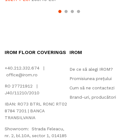
IROM FLOOR COVERINGS
IROM
+40.212.332.674 |
De ce să alegi IROM?
office@irom.ro
Promisiunea prețului
RO 27721912 |
Cum să ne contactezi
J40/11210/2010
Brand-uri, producători
IBAN: RO73 BTRL RONC RT02
8784 7201 | BANCA
TRANSILVANIA
Showroom: Strada Feleacu,
nr. 2, bl.10A, sector 1, 014185