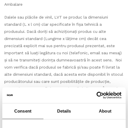
Ambalare
Dalele sau plăcile de vinil, LVT se produc la dimensiuni
standard (L x l cm) clar specificate în fișa tehnică a
produsului. Dacă doriți să achiziționați produs cu alte
dimensiuni standard (Lungime x lățime cm) decât cea
precizată explicit mai sus pentru produsul prezentat, este
important să luați legătura cu noi (telefonic, email sau mesaj)
și să ne transmiteți dorința dumneavoastră în acest sens. Noi
vom verifica dacă produsul se fabrică și/sau poate fi livrat la
alte dimensiuni standard, dacă acesta este disponibil în stocul
producătorului sau care sunt posibilitățile de producție,
respectiv care poate fi durata estimată de livrare. În cazul
unui răspuns pozitiv, agreat de către ambele părți vom
continua dialogul direct pentru finalizarea achiziției. Vinilul,
LVT-ul se împachetează în cutii cu cantități clar
Consent
Details
About
specificate, în funcție de dimensiunile standard ale plăcilor
sau dalelor respectivului produs. Produsul solicitat, respectiv