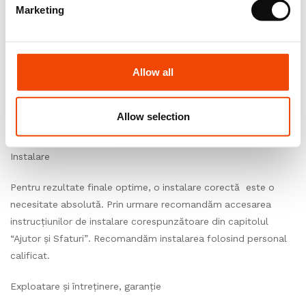
Marketing
urmare, trebuie să verificați întotdeauna produsul livrat înainte
de a începe instalarea.
Condiții de mediu
Allow all
În așteptarea instalării, depozitați dalele sau plăcile într-o
cameră închisă, unde temperatura este cuprinsă între 15°C si
Allow selection
25°C,umiditatea relativă ± 60%.
Instalare
Pentru rezultate finale optime, o instalare corectă este o
necesitate absolută. Prin urmare recomandăm accesarea
instrucțiunilor de instalare corespunzătoare din capitolul
“Ajutor și Sfaturi”. Recomandăm instalarea folosind personal
calificat.
Exploatare și întreținere, garanție