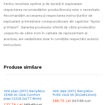
Pentru rezultate optime și de durată în exploatare
respectarea recomandărilor producătorului este o necesitate.
Recomandăm accesarea și respectarea instrucțiunilor de
exploatare și întreținere corespunzătoare din capitolul “Ajutor
și Sfaturi”. Garanția produsului oferită de către producător
,respectiv de către Irom în calitate de reprezentant al
acestuia, are valabilitate doar în condițiile respectării acestor
instrucțiuni.
Produse similare
Vinil placi (SPC) BerryAlloc
Vinil dale (SPC) BerryAlloc
Vi
ZENN 30 Click Comfort
PURE Click 55 (612x612mm)
SP
placi (1219.2x177.8mm)
C
168.75
Lei
217.51
Lei
132.74
Lei
169.49
Lei
1