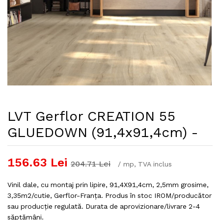
LVT Gerflor CREATION 55
GLUEDOWN (91,4x91,4cm) -
156.63
Lei
204.71
Lei
/
mp
, TVA inclus
Vinil dale, cu montaj prin lipire, 91,4X91,4cm, 2,5mm grosime,
3,35m2/cutie, Gerflor-Franța. Produs în stoc IROM/producător
sau producție regulată. Durata de aprovizionare/livrare 2-4
săptămâni.