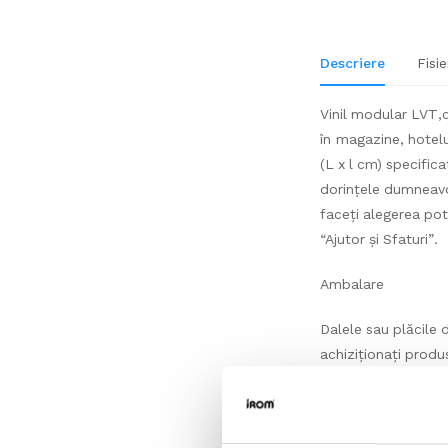
Descriere
Fisie
Vinil modular LVT,cu
în magazine, hotelur
(L x l cm) specifica
dorințele dumneavoa
faceți alegerea po
“Ajutor și Sfaturi”.
Ambalare
Dalele sau plăcile d
achiziționați produ
important să luați 
produsul se fabrică
posibilitățile de p