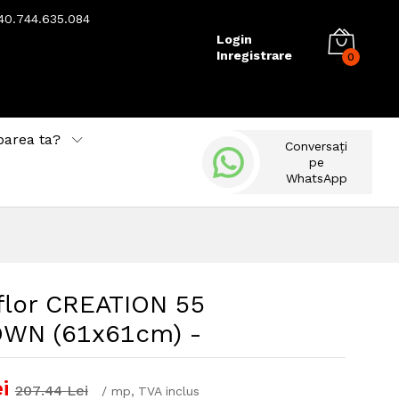
40.744.635.084
Login
Inregistrare
0
barea ta?
Conversați
pe
WhatsApp
flor CREATION 55
WN (61x61cm) -
i
207.44
Lei
/
mp
, TVA inclus