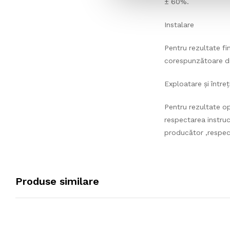
± 60%.
Instalare
Pentru rezultate f
corespunzătoare din
Exploatare și întreț
Pentru rezultate o
respectarea instruc
producător ,respecti
Produse similare