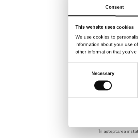
continua dialogul di
Consent
dimensiunile standa
fi livrată în cutii 
va comanda, respec
This website uses cookies
We use cookies to personalis
Depozitare
information about your use of
other information that you’ve
Puneți cutiile de vi
pentru a se aclimat
Consent
Necessary
Selection
Inspecție
Calitatea, culoarea
după montare, vizua
Prin urmare, trebuie
Condiții de mediu
În așteptarea insta