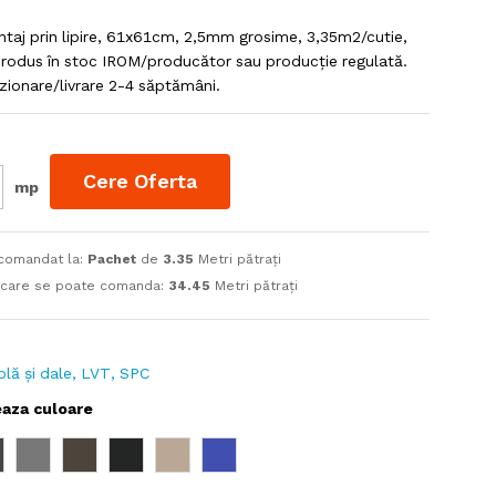
ontaj prin lipire, 61x61cm, 2,5mm grosime, 3,35m2/cutie,
Produs în stoc IROM/producător sau producție regulată.
zionare/livrare 2-4 săptămâni.
Cere Oferta
mp
 comandat la:
Pachet
de
3.35
Metri pătrați
 care se poate comanda:
34.45
Metri pătrați
rolă și dale, LVT, SPC
eaza culoare