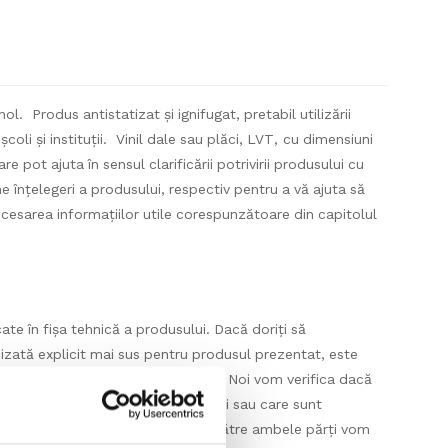
ol. Produs antistatizat și ignifugat, pretabil utilizării
școli și instituții. Vinil dale sau plăci, LVT, cu dimensiuni
re pot ajuta în sensul clarificării potrivirii produsului cu
 înțelegeri a produsului, respectiv pentru a vă ajuta să
esarea informațiilor utile corespunzătoare din capitolul
ate în fișa tehnică a produsului. Dacă doriți să
izată explicit mai sus pentru produsul prezentat, este
orința dumneavoastră în acest sens. Noi vom verifica dacă
 disponibil în stocul producătorului sau care sunt
ul unui răspuns pozitiv, agreat de către ambele părți vom