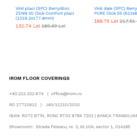
Vinil placi (SPC) BerryAlloc
Vinil dale (SPC) Berr
ZENN 30 Click Comfort placi
PURE Click 55 (612
(1219.2x177.8mm)
168.75
Lei
217.51
132.74
Lei
169.49
Lei
IROM FLOOR COVERINGS
+40.212.332.674 |
office@irom.ro
RO 27721912 | J40/11210/2010
IBAN: RO73 BTRL RONC RT02 8784 7201 | BANCA TRANSILV
Showroom: Strada Feleacu, nr. 2, bl.10A, sector 1, 014185