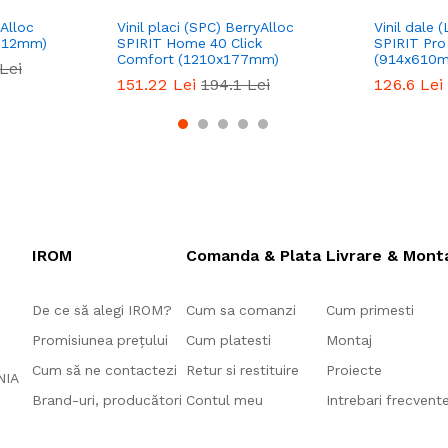
yAlloc
Vinil placi (SPC) BerryAlloc
Vinil dale 
x612mm)
SPIRIT Home 40 Click
SPIRIT Pr
Comfort (1210x177mm)
(914x610
Lei
151.22
Lei
194.1
Lei
126.6
Lei
IROM
Comanda & Plata
Livrare & Mont
De ce să alegi IROM?
Cum sa comanzi
Cum primesti
Promisiunea prețului
Cum platesti
Montaj
Cum să ne contactezi
Retur si restituire
Proiecte
ANIA
Brand-uri, producători
Contul meu
Intrebari frecvent