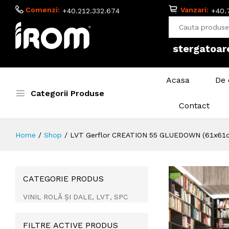
Comenzi:
Vanzari:
+40.212.332.674
+40.
adezivi si 
Acasa
De 
Categorii Produse
Contact
Home
Shop
LVT Gerflor CREATION 55 GLUEDOWN (61x61
CATEGORIE PRODUS
VINIL ROLĂ ȘI DALE, LVT, SPC
FILTRE ACTIVE PRODUS