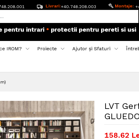
Livrari:
Montaje:
748.208.001
+40.748.208.003
+
•
accesorii pentru montaj
pardoseala flotanta
ce IROM?
Proiecte
Ajutor și Sfaturi
Între
cm)
LVT Ger
GLUEDO
158.62
Le