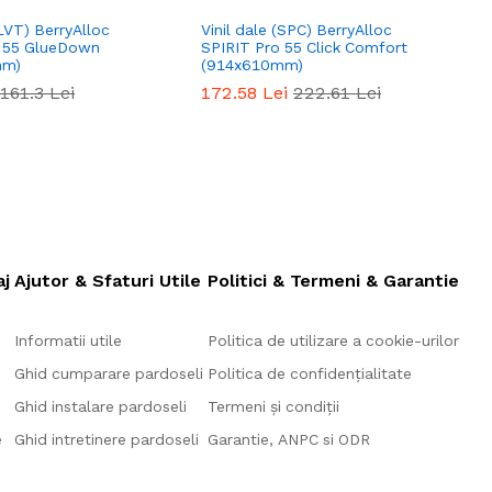
(LVT) BerryAlloc
Vinil dale (SPC) BerryAlloc
V
o 55 GlueDown
SPIRIT Pro 55 Click Comfort
S
mm)
(914x610mm)
161.3
Lei
172.58
Lei
222.61
Lei
aj
Ajutor & Sfaturi Utile
Politici & Termeni & Garantie
Informatii utile
Politica de utilizare a cookie-urilor
Ghid cumparare pardoseli
Politica de confidențialitate
Ghid instalare pardoseli
Termeni și condiții
e
Ghid intretinere pardoseli
Garantie, ANPC si ODR