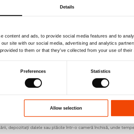
rect pentru finalizarea achiziției. Vinilul, LVT-ul se împachetează în
Details
rd ale plăcilor sau dalelor respectivului produs. Produsul solicitat,
, fiecare cutie având o cantitate clar specificată în m2 (metri pătrați/
tiv achiziționa, va însemna un număr întreg de cutii.
e content and ads, to provide social media features and to analy
 our site with our social media, advertising and analytics partn
 provided to them or that they’ve collected from your use of their
nil pe o suprafață plană în camera în care urmează să fie instalat vin
iza.
Preferences
Statistics
 și numărul lotului de fabricație sunt menționate de către producăt
l vorbind, este foarte important să folosiți produs din același lot d
 să verificați întotdeauna produsul livrat înainte de a începe instala
Allow selection
lării, depozitați dalele sau plăcile într-o cameră închisă, unde temp