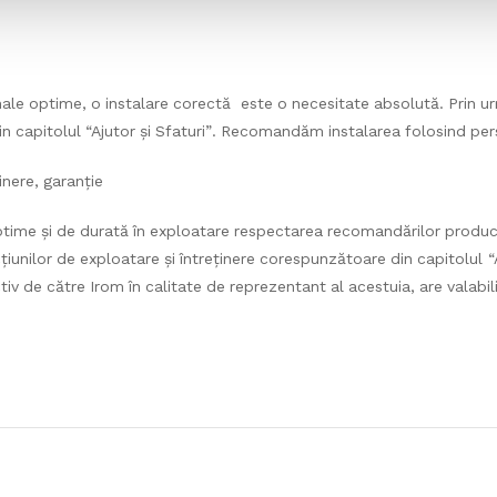
inale optime, o instalare corectă este o necesitate absolută. Prin 
 capitolul “Ajutor și Sfaturi”. Recomandăm instalarea folosind pers
inere, garanție
ptime și de durată în exploatare respectarea recomandărilor produ
țiunilor de exploatare și întreținere corespunzătoare din capitolul “A
v de către Irom în calitate de reprezentant al acestuia, are valabilit