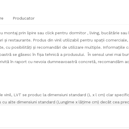
re
Producator
 montaj prin lipire sau click pentru dormitor , living, bucătărie sau h
i și restaurante. Produs din vinil utilizabil pentru spații comerciale, 
te, cu posibilități și recomandări de utilizare multiple. Informațiile ca
stră se găsesc în fișa tehnică a produsului. În sensul unei mai bune
trivită în raport cu nevoia dumneavoastră concretă, recomandăm acc
e vinil, LVT se produc la dimensiuni standard (L x l cm) clar specific
s cu alte dimensiuni standard (Lungime x lățime cm) decât cea prec
legătura cu noi (telefonic, email sau mesaj) și să ne transmiteți d
 și/sau poate fi livrat la alte dimensiuni standard, dacă acesta este
roducție, respectiv care poate fi durata estimată de livrare. În caz