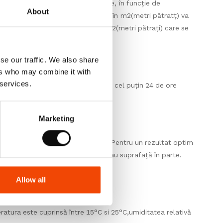
 cutii cu cantități clar specificate, în funcție de
About
 respectiv cantitatea achiziționată în m2(metri pătratț) va
cutie). Astfel cantitatea totală în m2(metri pătrați) care se
se our traffic. We also share
ers who may combine it with
 services.
ilul. Lăsați-le în așteptare timp de cel puțin 24 de ore
Marketing
or pentru fiecare produs în parte. Pentru un rezultat optim
e fabricație în aceeași încăpere sau suprafață în parte.
rea.
Allow all
eratura este cuprinsă între 15°C si 25°C,umiditatea relativă