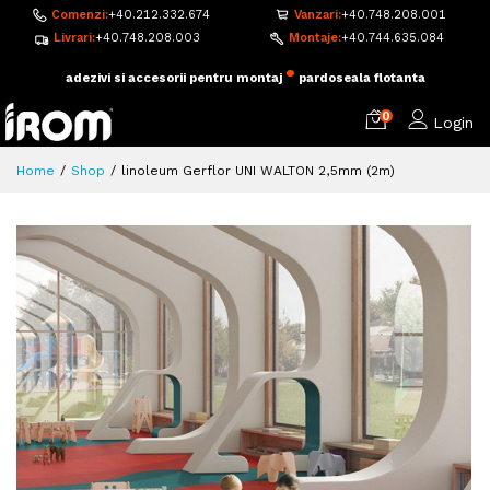
Comenzi:
+40.212.332.674
Vanzari:
+40.748.208.001
Livrari:
+40.748.208.003
Montaje:
+40.744.635.084
•
adezivi si accesorii pentru montaj
pardoseala flotanta
0
Login
Home
Shop
linoleum Gerflor UNI WALTON 2,5mm (2m)