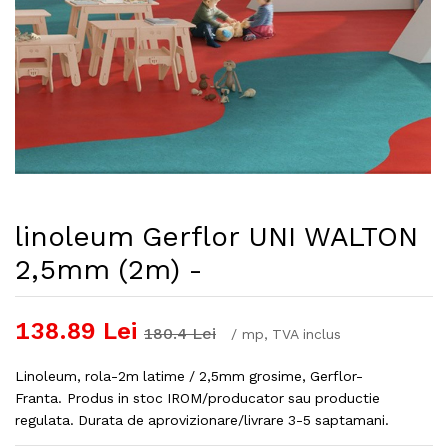
linoleum Gerflor UNI WALTON
2,5mm (2m) -
138.89
Lei
180.4
Lei
/
mp
, TVA inclus
Linoleum, rola-2m latime / 2,5mm grosime, Gerflor-
Franta. Produs in stoc IROM/producator sau productie
regulata. Durata de aprovizionare/livrare 3-5 saptamani.