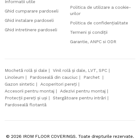
Informatii utile
Politica de utilizare a cookie-
Ghid cumparare pardoseli
urilor
Ghid instalare pardoseli
Politica de confidențialitate
Ghid intretinere pardoseli
Termeni și condiții
Garantie, ANPC si ODR
Mochetă rolă și dale
Vinil rolă și dale, LVT, SPC
Linoleum
Pardoseală din cauciuc
Parchet
Gazon sintetic
Acoperitori pereți
Accesorii pentru montaj
Adezivi pentru montaj
Protecții pereți și uși
Stergătoare pentru intrări
Pardoseală flotantă
©
2026
IROM FLOOR COVERINGS. Toate drepturile rezervate.