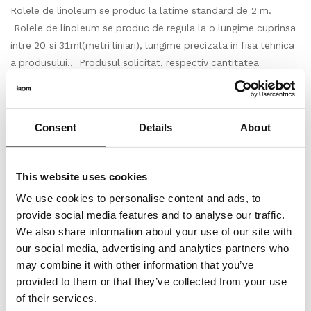
Rolele de linoleum se produc la latime standard de 2 m.
Rolele de linoleum se produc de regula la o lungime cuprinsa
intre 20 si 31ml(metri liniari), lungime precizata in fisa tehnica
a produsului.. Produsul solicitat, respectiv cantitatea
achizitionata in m2(metri patrati) va fi livrata in ml(metri
liniari), conform solicitarii dumneavoastra, rola avand latimea
de 2m.
Consent
Details
About
Depozitare
This website uses cookies
Puneti rolele pe o suprafata plana in camera in care urmeaza
sa fie instalat linoleumul. Lasati-le in asteptare timp de cel
We use cookies to personalise content and ads, to
putin 24 de ore pentru a se aclimatiza.
provide social media features and to analyse our traffic.
We also share information about your use of our site with
Inspectie
our social media, advertising and analytics partners who
may combine it with other information that you’ve
Calitatea, culoarea si numarul lotului de fabricatie sunt
provided to them or that they’ve collected from your use
mentionate de catre producator pentru fiecare produs in
of their services.
parte. Pentru un rezultat optim dupa montare, vizual vorbind,