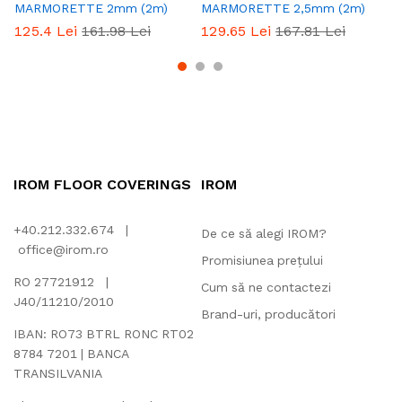
MARMORETTE 2mm (2m)
MARMORETTE 2,5mm (2m)
M
125.4
Lei
161.98
Lei
129.65
Lei
167.81
Lei
1
IROM FLOOR COVERINGS
IROM
+40.212.332.674 |
De ce să alegi IROM?
office@irom.ro
Promisiunea prețului
RO 27721912 |
Cum să ne contactezi
J40/11210/2010
Brand-uri, producători
IBAN: RO73 BTRL RONC RT02
8784 7201 | BANCA
TRANSILVANIA