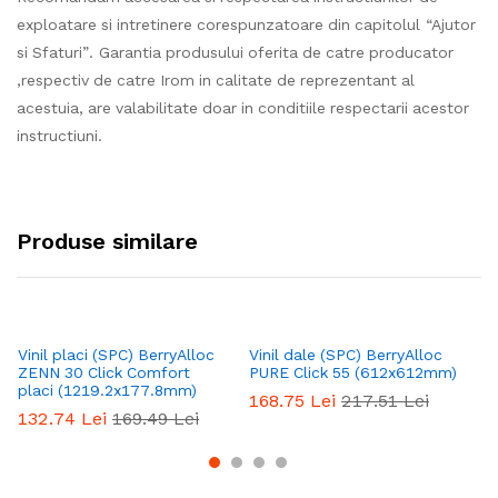
exploatare si intretinere corespunzatoare din capitolul “Ajutor
si Sfaturi”. Garantia produsului oferita de catre producator
,respectiv de catre Irom in calitate de reprezentant al
acestuia, are valabilitate doar in conditiile respectarii acestor
instructiuni.
Produse similare
Vinil placi (SPC) BerryAlloc
Vinil dale (SPC) BerryAlloc
Vi
ZENN 30 Click Comfort
PURE Click 55 (612x612mm)
SP
placi (1219.2x177.8mm)
C
168.75
Lei
217.51
Lei
132.74
Lei
169.49
Lei
1