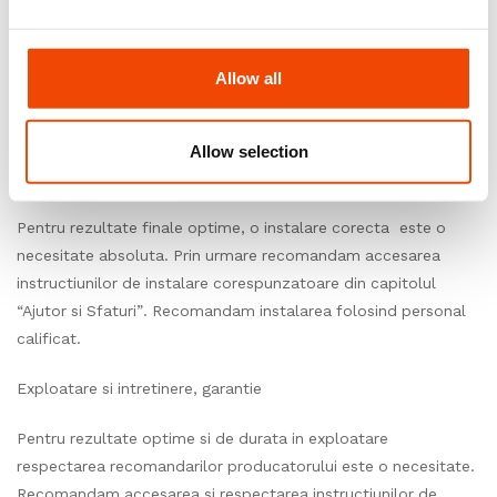
Conditii de mediu
In asteptarea instalarii, depozitați dalele sau placile intr-o
Allow all
camera inchisa, unde temperatura este cuprinsa intre 15°C și
25°C,umiditatea relativa ± 60%.
Allow selection
Instalare
Pentru rezultate finale optime, o instalare corecta este o
necesitate absoluta. Prin urmare recomandam accesarea
instructiunilor de instalare corespunzatoare din capitolul
“Ajutor si Sfaturi”. Recomandam instalarea folosind personal
calificat.
Exploatare si intretinere, garantie
Pentru rezultate optime si de durata in exploatare
respectarea recomandarilor producatorului este o necesitate.
Recomandam accesarea si respectarea instructiunilor de