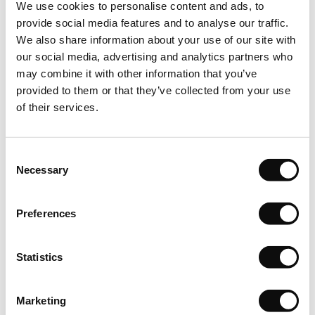
We use cookies to personalise content and ads, to
patrati) care se va comanda, respectiv achizitiona, va insemna
provide social media features and to analyse our traffic.
un numar intreg de cutii.
We also share information about your use of our site with
our social media, advertising and analytics partners who
Depozitare
may combine it with other information that you’ve
provided to them or that they’ve collected from your use
Puneti cutiile de vinil pe o suprafata plana in camera in care
of their services.
urmeaza sa fie instalat vinilul. Lasati-le in asteptare timp de
cel putin 24 de ore pentru a se aclimatiza.
Consent
Inspectie
Necessary
Selection
Calitatea, culoarea si numarul lotului de fabricatie sunt
mentionate de catre producator pentru fiecare produs in
Preferences
parte. Pentru un rezultat optim dupa montare, vizual vorbind,
este foarte important sa folositi produs din acelasi lot de
Statistics
fabricatie in aceeasi incapere sau suprafata in parte. Prin
urmare, trebuie sa verificati intotdeauna produsul livrat inainte
de a incepe instalarea.
Marketing