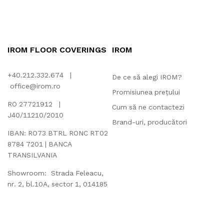
IROM FLOOR COVERINGS
IROM
+40.212.332.674 |
De ce să alegi IROM?
office@irom.ro
Promisiunea prețului
RO 27721912 |
Cum să ne contactezi
J40/11210/2010
Brand-uri, producători
IBAN: RO73 BTRL RONC RT02
8784 7201 | BANCA
TRANSILVANIA
Showroom: Strada Feleacu,
nr. 2, bl.10A, sector 1, 014185