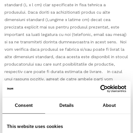
standard (L x l cm) clar specificate in fisa tehnica a
produsului. Daca doriti sa achizitionati produs cu alte
dimensiuni standard (Lungime x latime cm) decat cea
precizata explicit mai sus pentru produsul prezentat, este
important sa luati legatura cu noi (telefonic, email sau mesaj)
si sa ne transmiteti dorinta dumneavoastra in acest sens. Noi
vom verifica daca produsul se fabrica si/sau poate fi livrat la
alte dimensiuni standard, daca acesta este disponibil in stocul
producatorului sau care sunt posibilitatile de productie,
respectiv care poate fi durata estimata de livrare. In cazul
unui raspuns pozitiv, agreat de catre ambele parti vom
continua dialogul direct pentru finalizarea achizitiei. Vinilul,
LVT-ul se impacheteaza in cutii cu cantitati clar
specificate, in functie de dimensiunile standard ale placilor
Consent
Details
About
sau dalelor respectivului produs. Produsul solicitat, respectiv
cantitatea achizitionata in m2(metri patrati) va fi livrata
in cutii , fiecare cutie avand o cantitate clar specificata in
This website uses cookies
m2 (metri patrati/cutie). Astfel cantitatea totala in m2(metri