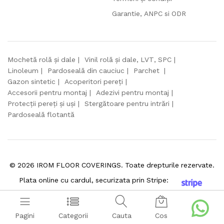
Garantie, ANPC si ODR
Mochetă rolă și dale
Vinil rolă și dale, LVT, SPC
Linoleum
Pardoseală din cauciuc
Parchet
Gazon sintetic
Acoperitori pereți
Accesorii pentru montaj
Adezivi pentru montaj
Protecții pereți și uși
Stergătoare pentru intrări
Pardoseală flotantă
©
2026
IROM FLOOR COVERINGS. Toate drepturile rezervate.
Plata online cu cardul, securizata prin Stripe:
Pagini
Categorii
Cauta
Cos