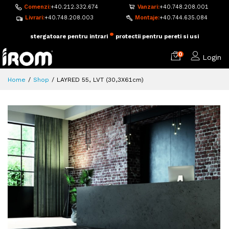
Comenzi:
+40.212.332.674
Vanzari:
+40.748.208.001
Livrari:
+40.748.208.003
Montaje:
+40.744.635.084
•
adezivi si accesorii pentru montaj
pardoseala flotanta
0
Login
Home
Shop
LAYRED 55, LVT (30,3X61cm)