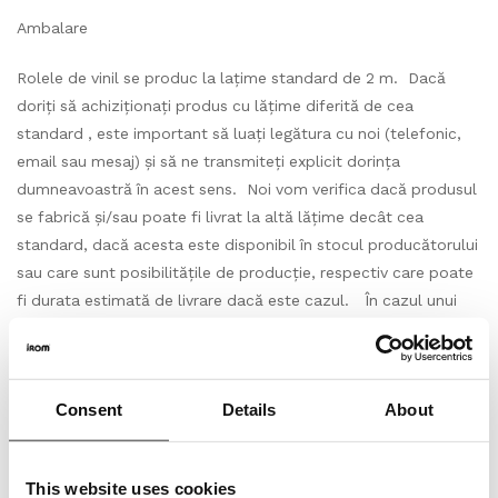
Ambalare
Rolele de vinil se produc la lațime standard de 2 m. Dacă
doriți să achiziționați produs cu lățime diferită de cea
standard , este important să luați legătura cu noi (telefonic,
email sau mesaj) și să ne transmiteți explicit dorința
dumneavoastră în acest sens. Noi vom verifica dacă produsul
se fabrică și/sau poate fi livrat la altă lățime decât cea
standard, dacă acesta este disponibil în stocul producătorului
sau care sunt posibilitățile de producție, respectiv care poate
fi durata estimată de livrare dacă este cazul. În cazul unui
răspuns pozitiv, agreat de către ambele părți vom continua
dialogul direct pentru finalizarea achiziției. Rolele de vinil se
produc de regulă la o lungime standard aceasta fiind 20 sau
Consent
Details
About
25ml(metri liniari). Rolele de vinil pot fi produse
deasemenea, putând fi disponibile sau nu la momentul
solicitării în stocul producătorului și la alte lungimi decât cea
This website uses cookies
standard, lungimi precizate în fisela tehnica produsului.