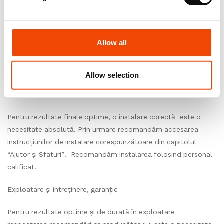
de a începe instalarea.
Condiții de mediu
Allow all
În așteptarea instalării, depozitați rolele într-o cameră închisă,
unde temperatura este cuprinsă între 15°C și 25°C, umiditatea
relativă ± 60%.
Allow selection
Instalare
Pentru rezultate finale optime, o instalare corectă este o
necesitate absolută. Prin urmare recomandăm accesarea
instrucțiunilor de instalare corespunzătoare din capitolul
“Ajutor și Sfaturi”. Recomandăm instalarea folosind personal
calificat.
Exploatare și intreținere, garanție
Pentru rezultate optime și de durată în exploatare