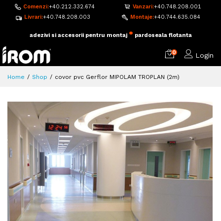
Comenzi:
+40.212.332.674
Vanzari:
+40.748.208.001
Livrari:
+40.748.208.003
Montaje:
+40.744.635.084
•
adezivi si accesorii pentru montaj
pardoseala flotanta
0
Login
Home
Shop
covor pvc Gerflor MIPOLAM TROPLAN (2m)