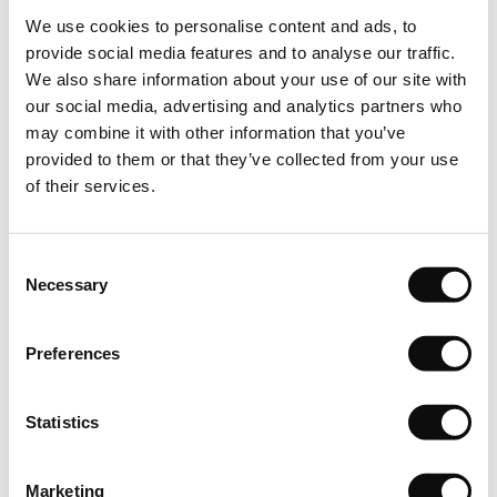
We use cookies to personalise content and ads, to
Produsul solicitat, respectiv cantitatea achiziționată
provide social media features and to analyse our traffic.
în m2(metri pătrați) va fi livrată în ml(metri liniari), conform
We also share information about your use of our site with
solicitării dumneavoastră, rola având lațimea de 2m.
our social media, advertising and analytics partners who
Depozitare
may combine it with other information that you’ve
provided to them or that they’ve collected from your use
Puneți rolele pe o suprafață plană în camera în care urmează
of their services.
să fie instalat covorul din vinil. Lasați-le în așteptare timp de
cel puțin 24 de ore pentru a se aclimatiza.
Consent
Necessary
Inspecție
Selection
Calitatea, culoarea și numărul lotului de fabricație sunt
Preferences
menționate de către producător pentru fiecare produs în
parte. Pentru un rezultat optim după montare, vizual vorbind,
este foarte important să folosiți role din același lot de
Statistics
fabricație în aceeași încăpere sau suprafață în parte. Prin
urmare, trebuie să verificați întotdeauna produsul livrat înainte
Marketing