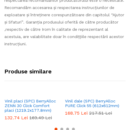
respectarea recomandărilor producătorului este o necesitate.
Recomandăm accesarea și respectarea instrucțiunilor de
exploatare și întreținere corespunzătoare din capitolul “Ajutor
și Sfaturi”. Garanția produsului oferită de către producător
,respectiv de către Irom în calitate de reprezentant al
acestuia, are valabilitate doar în condițțiile respectării acestor
instrucțiuni.
Produse similare
Vinil placi (SPC) BerryAlloc
Vinil dale (SPC) BerryAlloc
Vi
ZENN 30 Click Comfort
PURE Click 55 (612x612mm)
SP
placi (1219.2x177.8mm)
C
168.75
Lei
217.51
Lei
132.74
Lei
169.49
Lei
1