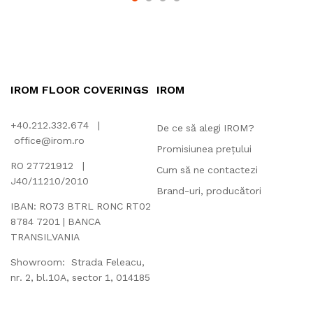
IROM FLOOR COVERINGS
IROM
+40.212.332.674 |
De ce să alegi IROM?
office@irom.ro
Promisiunea prețului
RO 27721912 |
Cum să ne contactezi
J40/11210/2010
Brand-uri, producători
IBAN: RO73 BTRL RONC RT02
8784 7201 | BANCA
TRANSILVANIA
Showroom: Strada Feleacu,
nr. 2, bl.10A, sector 1, 014185