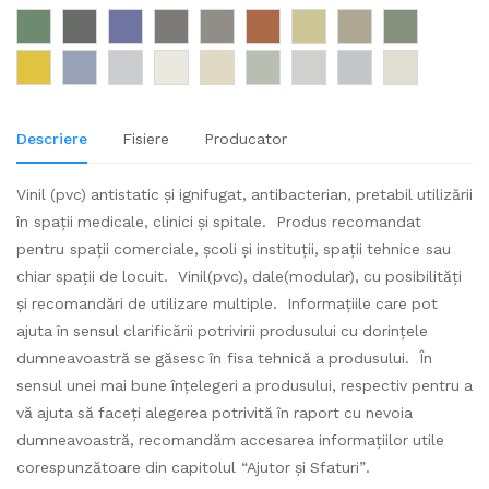
Descriere
Fisiere
Producator
Vinil (pvc) antistatic și ignifugat, antibacterian, pretabil utilizării
în spații medicale, clinici și spitale. Produs recomandat
pentru spații comerciale, școli și instituții, spații tehnice sau
chiar spații de locuit. Vinil(pvc), dale(modular), cu posibilități
și recomandări de utilizare multiple. Informațiile care pot
ajuta în sensul clarificării potrivirii produsului cu dorințele
dumneavoastră se găsesc în fisa tehnică a produsului. În
sensul unei mai bune înțelegeri a produsului, respectiv pentru a
vă ajuta să faceți alegerea potrivită în raport cu nevoia
dumneavoastră, recomandăm accesarea informațiilor utile
corespunzătoare din capitolul “Ajutor și Sfaturi”.