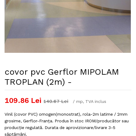
covor pvc Gerflor MIPOLAM
TROPLAN (2m) -
109.86
Lei
140.67
Lei
/
mp
, TVA inclus
Vinil (covor PVC) omogen(monostrat), rola-2m latime / 2mm
grosime, Gerflor-Franța. Produs în stoc IROM/producător sau
producție regulată. Durata de aprovizionare/livrare 3-5
săptămâni.