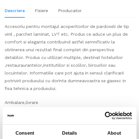
Descriere
Fisiere
Producator
Accesoriu pentru montajul acoperitorilor de pardoseli de tip
vinil , parchet laminat, LVT etc. Produs ce aduce un plus de
comfort si eleganta contribuind astfel semnificativ la
obtinerea unui rezultat final complet din perspectiva
detaliilor. Produs cu utilizari multiple, destinat hotelurilor
,restauraurantelor,institutiilor si scolilor, birourilor sau
locuintelor. Informatiile care pot ajuta in sensul clarificarii
potrivirii produsului cu dorinta dumneavoastra se gasesc in
fisa tehnica a produsului.
Ambalare,livrare
Accesoriu produs si impachetat la bucata, cantitate standard
pe bucata (ml/buc) conform prezentarii produsului pe
site. Produs vandut la bucata, conform modului in care se
Consent
Details
About